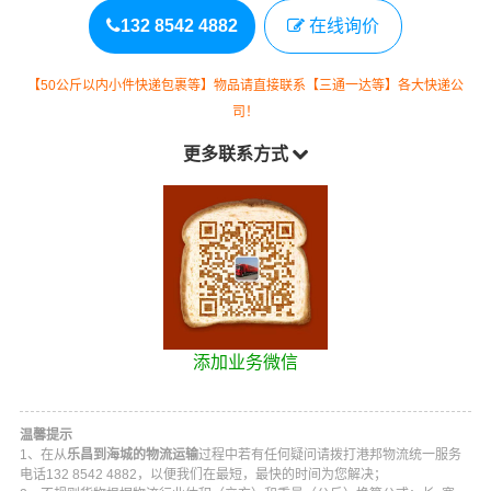
132 8542 4882
在线询价
【50公斤以内小件快递包裹等】物品请直接联系【三通一达等】各大快递公
司！
更多联系方式
添加业务微信
温馨提示
1、在从
乐昌到海城的物流运输
过程中若有任何疑问请拨打
港邦物流
统一服务
电话
132 8542 4882
，以便我们在最短，最快的时间为您解决；