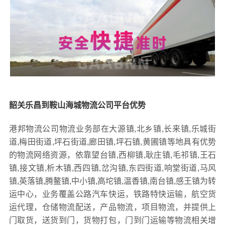
韶关乐昌到鞍山海城物流公司平台优势
港邦物流公司物流业务部在大源镇,北乡镇,长来镇,乐城街
道,梅田街道,坪石街道,廊田镇,坪石镇,黄圃镇等地具有优势
的物流网络资源，依靠望台镇,西柳镇,耿庄镇,毛祁镇,王石
镇,接文镇,析木镇,西四镇,岔沟镇,东四街道,响堂街道,马风
镇,英落镇,腾鳌镇,中小镇,高坨镇,温香镇,南台镇,感王镇为转
运中心，业务覆盖公路汽车快运，铁路特快运输，航空货
运代理，仓储物流配送，产品物流，项目物流，并提供上
门取货，送货到门，货物打包，门到门运输等物流相关增