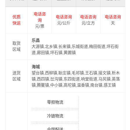
电话咨
优质
电话咨询
电话咨询
电话咨询
询
快运
元/公斤
元/立方
天
元/票
乐昌
取货
大源镇,北乡镇,长来镇,乐城街道,梅田街道,坪石街
区域
道,廊田镇,坪石镇,黄圃镇
海城
送货
望台镇,西柳镇,耿庄镇,毛祁镇,王石镇,接文镇,析木
区域
镇,西四镇,岔沟镇,东四街道,响堂街道,马风镇,英落
镇,腾鳌镇,中小镇,高坨镇,温香镇,南台镇,感王镇
零担物流
冷链物流
全国配送