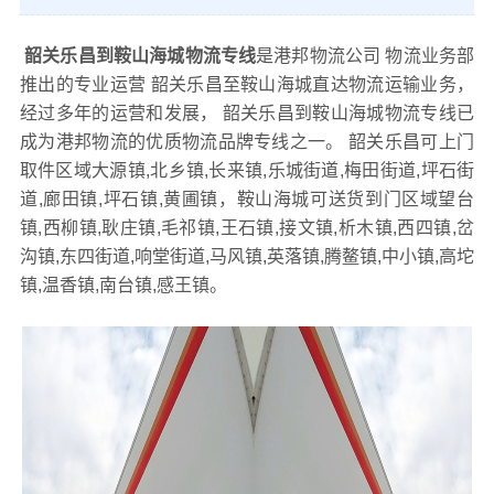
韶关乐昌到鞍山海城物流专线
是港邦物流公司 物流业务部
推出的专业运营 韶关乐昌至鞍山海城直达物流运输业务，
经过多年的运营和发展， 韶关乐昌到鞍山海城物流专线已
成为港邦物流的优质物流品牌专线之一。 韶关乐昌可上门
取件区域大源镇,北乡镇,长来镇,乐城街道,梅田街道,坪石街
道,廊田镇,坪石镇,黄圃镇，鞍山海城可送货到门区域望台
镇,西柳镇,耿庄镇,毛祁镇,王石镇,接文镇,析木镇,西四镇,岔
沟镇,东四街道,响堂街道,马风镇,英落镇,腾鳌镇,中小镇,高坨
镇,温香镇,南台镇,感王镇。