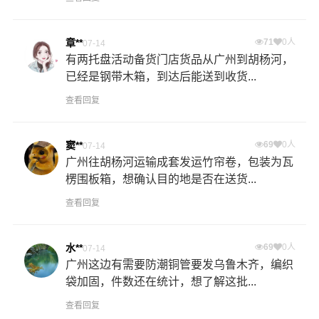
章**
71
0人
07-14
有两托盘活动备货门店货品从广州到胡杨河，
已经是钢带木箱，到达后能送到收货...
查看回复
窦**
69
0人
07-14
广州往胡杨河运输成套发运竹帘卷，包装为瓦
楞围板箱，想确认目的地是否在送货...
查看回复
水**
69
0人
07-14
广州这边有需要防潮铜管要发乌鲁木齐，编织
袋加固，件数还在统计，想了解这批...
查看回复