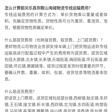
怎么计算韶关乐昌到鞍山海城物流专线运输费用？
专线运输费用的计算方式为：单价货物乘以重量或者体
积。先确定货物性质，货物性质可分为重货、重泡货、泡
货，根据货物性质确定单价。
什么是提货费用（也称接货费、取货费、上门提货费）？
港邦物流公司物流业务部安排车辆上门把货物运送到专线
运输商进行配载过程中产生的费用称为提货费，提货区域
包括大源镇,北乡镇,长来镇,乐城街道,梅田街道,坪石街道,廊
田镇,坪石镇,黄圃镇等，提货过程是发货时很重要的环节，
要确认件数、重量、体积、包装、收货信息等物流基本信
息。
什么是送货费用？
即送货上门费用，送货区域包括望台镇,西柳镇,耿庄镇,毛祁
镇,王石镇,接文镇,析木镇,西四镇,岔沟镇,东四街道,响堂街
道,马风镇,英落镇,腾鳌镇,中小镇,高坨镇,温香镇,南台镇,感