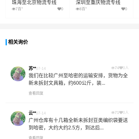
珠海至北京物流专线
深圳至重庆物流专线
+
+
7百
0
8百
0
相关询价
苏**
74
0人
07-14
我们在比较广州至哈密的运输安排，货物为全
新未拆封文具箱，约600公斤，装...
查看回复
云**
71
0人
07-14
广州仓库有十几箱全新未拆封豆类编织袋要送
到哈密，大约大约2.5方，到达后...
查看回复