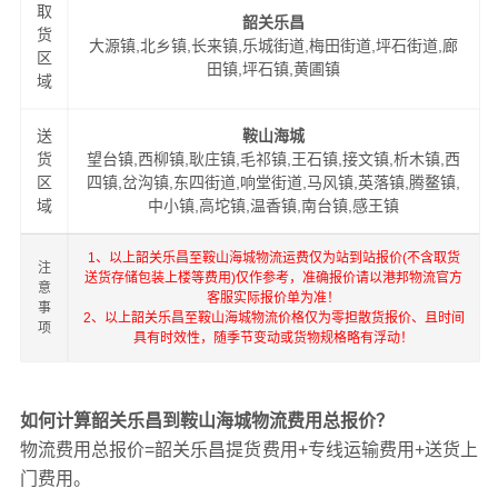
取
韶关乐昌
货
大源镇,北乡镇,长来镇,乐城街道,梅田街道,坪石街道,廊
区
田镇,坪石镇,黄圃镇
域
送
鞍山海城
货
望台镇,西柳镇,耿庄镇,毛祁镇,王石镇,接文镇,析木镇,西
区
四镇,岔沟镇,东四街道,响堂街道,马风镇,英落镇,腾鳌镇,
域
中小镇,高坨镇,温香镇,南台镇,感王镇
1、以上韶关乐昌至鞍山海城物流运费仅为站到站报价(不含取货
注
送货存储包装上楼等费用)仅作参考，准确报价请以港邦物流官方
意
客服实际报价单为准！
事
2、以上韶关乐昌至鞍山海城物流价格仅为零担散货报价、且时间
项
具有时效性，随季节变动或货物规格略有浮动！
如何计算韶关乐昌到鞍山海城物流费用总报价？
物流费用总报价=韶关乐昌提货费用+专线运输费用+送货上
门费用。