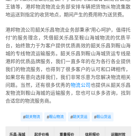
王镇等，港邦物流物流业务部安排车辆把货物从物流集散
地运送到指定的收货地点，期间产生的费用称为送货费。
港邦物流公司韶关乐昌物流业务部秉承“用心呵护，值得托
付”的服务理念，凭借韶关乐昌至鞍山海城物流的优质平
台，始终致力于为客户提供优质高效的韶关乐昌到鞍山海
城的专线物流运输服务。韶关乐昌到鞍山海城货运专线是
港邦的优质品牌服务，我们一直多年的在为各行各业提供
我们的物流服务，也得到了很多客户的认可和口碑相传，
如果您有意向选择我们，我们非常乐意为您解决物流相关
问题。当然，还有很多优秀的
物流公司
也提供从韶关乐昌
发物流到鞍山海城的运输服务，您也可以多多咨询，找到
合适您的物流服务商。
#
#
#
#
韶关物流
鞍山物流
韶关货运
鞍山货运
乐昌-海城
起步价格
重量报价
体积报价
运输时效