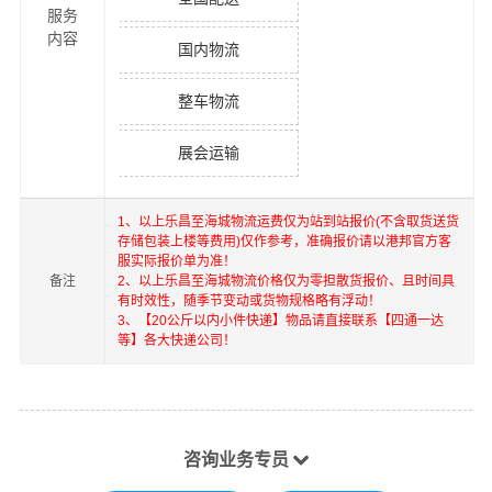
服务
内容
国内物流
整车物流
展会运输
1、以上
乐昌
至
海城
物流运费仅为站到站报价(不含取货送货
存储包装上楼等费用)仅作参考，准确报价请以港邦官方客
服实际报价单为准！
备注
2、以上
乐昌
至
海城
物流价格仅为零担散货报价、且时间具
有时效性，随季节变动或货物规格略有浮动！
3、【20公斤以内小件快递】物品请直接联系【四通一达
等】各大快递公司！
咨询业务专员