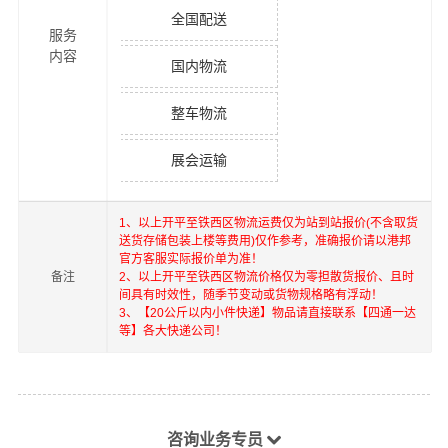
全国配送
服务
内容
国内物流
整车物流
展会运输
1、以上
开平
至
铁西区
物流运费仅为站到站报价(不含取货
送货存储包装上楼等费用)仅作参考，准确报价请以港邦
官方客服实际报价单为准！
备注
2、以上
开平
至
铁西区
物流价格仅为零担散货报价、且时
间具有时效性，随季节变动或货物规格略有浮动！
3、【20公斤以内小件快递】物品请直接联系【四通一达
等】各大快递公司！
咨询业务专员