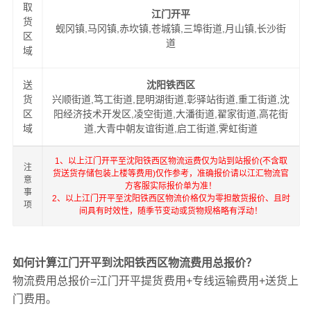
取
江门开平
货
蚬冈镇,马冈镇,赤坎镇,苍城镇,三埠街道,月山镇,长沙街
区
道
域
送
沈阳铁西区
货
兴顺街道,笃工街道,昆明湖街道,彰驿站街道,重工街道,沈
区
阳经济技术开发区,凌空街道,大潘街道,翟家街道,高花街
域
道,大青中朝友谊街道,启工街道,霁虹街道
1、以上江门开平至沈阳铁西区物流运费仅为站到站报价(不含取
注
货送货存储包装上楼等费用)仅作参考，准确报价请以江汇物流官
意
方客服实际报价单为准！
事
2、以上江门开平至沈阳铁西区物流价格仅为零担散货报价、且时
项
间具有时效性，随季节变动或货物规格略有浮动！
如何计算江门开平到沈阳铁西区物流费用总报价？
物流费用总报价=江门开平提货费用+专线运输费用+送货上
门费用。