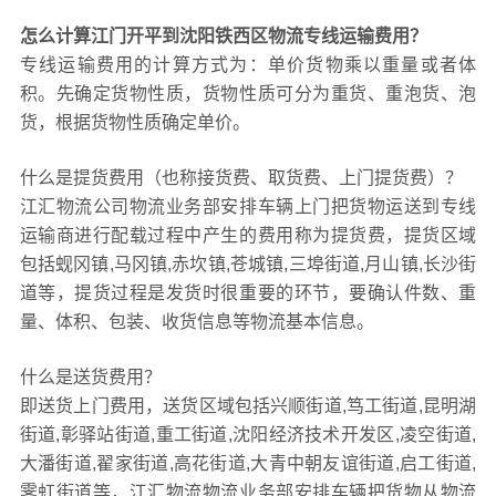
怎么计算江门开平到沈阳铁西区物流专线运输费用？
专线运输费用的计算方式为：单价货物乘以重量或者体
积。先确定货物性质，货物性质可分为重货、重泡货、泡
货，根据货物性质确定单价。
什么是提货费用（也称接货费、取货费、上门提货费）？
江汇物流公司物流业务部安排车辆上门把货物运送到专线
运输商进行配载过程中产生的费用称为提货费，提货区域
包括蚬冈镇,马冈镇,赤坎镇,苍城镇,三埠街道,月山镇,长沙街
道等，提货过程是发货时很重要的环节，要确认件数、重
量、体积、包装、收货信息等物流基本信息。
什么是送货费用？
即送货上门费用，送货区域包括兴顺街道,笃工街道,昆明湖
街道,彰驿站街道,重工街道,沈阳经济技术开发区,凌空街道,
大潘街道,翟家街道,高花街道,大青中朝友谊街道,启工街道,
霁虹街道等，江汇物流物流业务部安排车辆把货物从物流