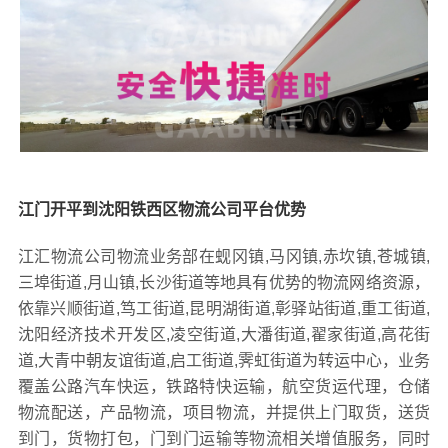
江门开平到沈阳铁西区物流公司平台优势
江汇物流公司物流业务部在蚬冈镇,马冈镇,赤坎镇,苍城镇,
三埠街道,月山镇,长沙街道等地具有优势的物流网络资源，
依靠兴顺街道,笃工街道,昆明湖街道,彰驿站街道,重工街道,
沈阳经济技术开发区,凌空街道,大潘街道,翟家街道,高花街
道,大青中朝友谊街道,启工街道,霁虹街道为转运中心，业务
覆盖公路汽车快运，铁路特快运输，航空货运代理，仓储
物流配送，产品物流，项目物流，并提供上门取货，送货
到门，货物打包，门到门运输等物流相关增值服务，同时