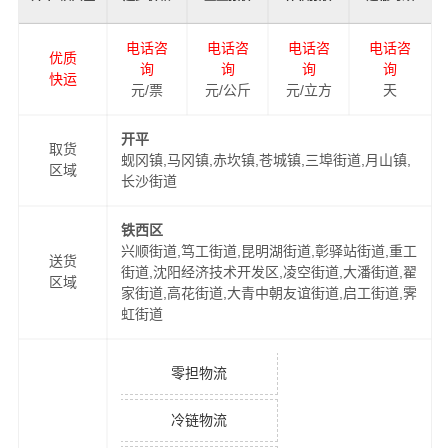
电话咨
电话咨
电话咨
电话咨
优质
询
询
询
询
快运
元/票
元/公斤
元/立方
天
开平
取货
蚬冈镇,马冈镇,赤坎镇,苍城镇,三埠街道,月山镇,
区域
长沙街道
铁西区
兴顺街道,笃工街道,昆明湖街道,彰驿站街道,重工
送货
街道,沈阳经济技术开发区,凌空街道,大潘街道,翟
区域
家街道,高花街道,大青中朝友谊街道,启工街道,霁
虹街道
零担物流
冷链物流