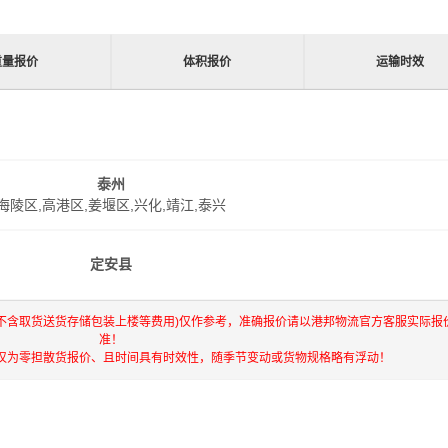
重量报价
体积报价
运输时效
泰州
海陵区,高港区,姜堰区,兴化,靖江,泰兴
定安县
(不含取货送货存储包装上楼等费用)仅作参考，准确报价请以港邦物流官方客服实际报
准！
仅为零担散货报价、且时间具有时效性，随季节变动或货物规格略有浮动！