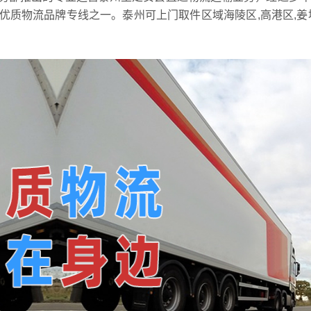
质物流品牌专线之一。泰州可上门取件区域海陵区,高港区,姜