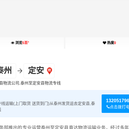
+
浏览
5百
热度
0
泰州
定安
县物流公司,泰州至定安县物流专线
13205179
线运输(上门取货 送货到门)从泰州发货运去定安县,泰
点击拨打
线
务部推出的专业运营泰州至定安县直达物流运输业务，经过多年