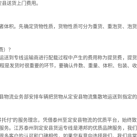
安县送货上门费用。
者体积。先确定货物性质，货物性质可分为重货、重泡货、泡货
费）？
运送到专线运输商进行配载过程中产生的费用称为提货费，提货
提货过程是发货时很重要的环节，要确认件数、重量、体积、包装、
县物流业务部安排车辆把货物从定安县物流集散地运送到指定的
得托付”的服务理念，凭借泰州至定安县物流的优质平台，始终
服务。江苏泰州到定安县货运专线是港邦的优质品牌服务，我们
很多客户的认可和口碑相传，如果您有意向选择我们，我们非常