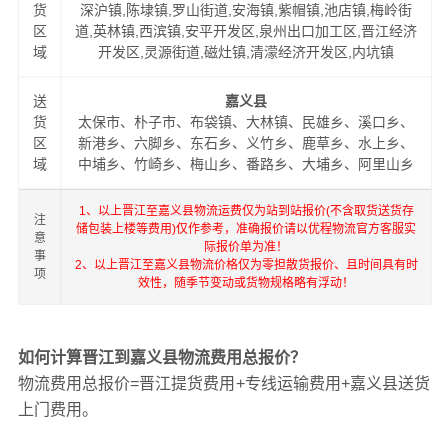
货
深沪镇,陈埭镇,罗山街道,安海镇,紫帽镇,池店镇,梅岭街
区
道,英林镇,西滨镇,安平开发区,泉州出口加工区,晋江经济
域
开发区,灵源街道,磁灶镇,清濛经济开发区,内坑镇
送
嘉义县
货
太保市、朴子市、布袋镇、大林镇、民雄乡、溪口乡、
区
新港乡、六脚乡、东石乡、义竹乡、鹿草乡、水上乡、
域
中埔乡、竹崎乡、梅山乡、番路乡、大埔乡、阿里山乡
1、以上晋江至嘉义县物流运费仅为站到站报价(不含取货送货存
注
储包装上楼等费用)仅作参考，准确报价请以优程物流官方客服实
意
际报价单为准！
事
2、以上晋江至嘉义县物流价格仅为零担散货报价、且时间具有时
项
效性，随季节变动或货物规格略有浮动！
如何计算晋江到嘉义县物流费用总报价？
物流费用总报价=晋江提货费用+专线运输费用+嘉义县送货
上门费用。