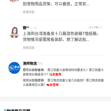
刮宠物用品货架，可以叠放，正常安...
查看回复
鲍**
32
0人
07-14
上海到台湾准备发十几箱混色装箱T恤纸箱，
货物情况是需尾板装卸，想了解这批...
查看回复
港邦物流
刚刚
您可以自助查询
：
晋江到嘉义县物流时间要多久？
晋江到嘉义
县物流价格是多少？
去查询
也可以在线咨询
：
晋江物流到嘉义县几天能到？
晋江物流到嘉
义县费用怎么算？
去咨询