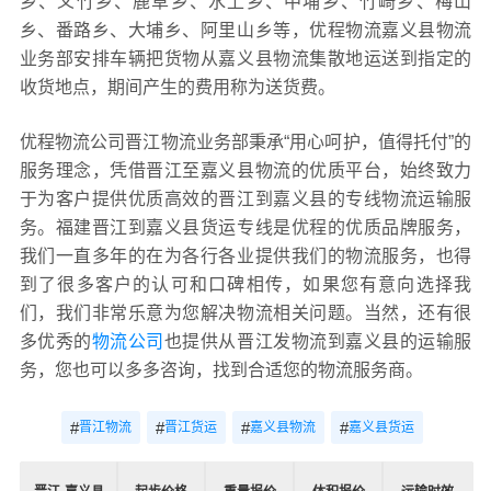
乡、义竹乡、鹿草乡、水上乡、中埔乡、竹崎乡、梅山
乡、番路乡、大埔乡、阿里山乡等，优程物流嘉义县物流
业务部安排车辆把货物从嘉义县物流集散地运送到指定的
收货地点，期间产生的费用称为送货费。
优程物流公司晋江物流业务部秉承“用心呵护，值得托付”的
服务理念，凭借晋江至嘉义县物流的优质平台，始终致力
于为客户提供优质高效的晋江到嘉义县的专线物流运输服
务。福建晋江到嘉义县货运专线是优程的优质品牌服务，
我们一直多年的在为各行各业提供我们的物流服务，也得
到了很多客户的认可和口碑相传，如果您有意向选择我
们，我们非常乐意为您解决物流相关问题。当然，还有很
多优秀的
物流公司
也提供从晋江发物流到嘉义县的运输服
务，您也可以多多咨询，找到合适您的物流服务商。
#
#
#
#
晋江物流
晋江货运
嘉义县物流
嘉义县货运