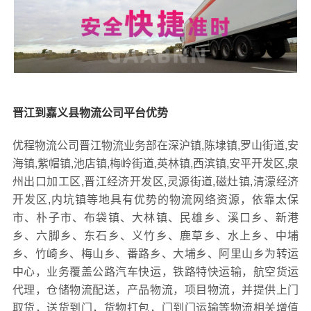
晋江到嘉义县物流公司平台优势
优程物流公司晋江物流业务部在深沪镇,陈埭镇,罗山街道,安
海镇,紫帽镇,池店镇,梅岭街道,英林镇,西滨镇,安平开发区,泉
州出口加工区,晋江经济开发区,灵源街道,磁灶镇,清濛经济
开发区,内坑镇等地具有优势的物流网络资源，依靠太保
市、朴子市、布袋镇、大林镇、民雄乡、溪口乡、新港
乡、六脚乡、东石乡、义竹乡、鹿草乡、水上乡、中埔
乡、竹崎乡、梅山乡、番路乡、大埔乡、阿里山乡为转运
中心，业务覆盖公路汽车快运，铁路特快运输，航空货运
代理，仓储物流配送，产品物流，项目物流，并提供上门
取货，送货到门，货物打包，门到门运输等物流相关增值