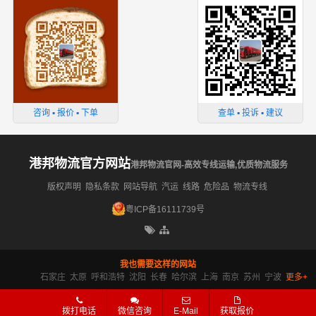
咨询 ▪ 报价 ▪ 下单
查单 ▪ 投诉 ▪ 建议
港邦物流官方网站
港邦物流官网-高效专线运输,优质物流服务
版权声明
隐私条款
网站导航
汽运
线路
危险品
物流专线
粤ICP备16111739号
我也需要这样的网站
石家庄
太原
呼和浩特
沈阳
长春
哈尔滨
上海
南京
苏州
宁波
更多+
拨打电话
微信咨询
E-Mail
获取报价