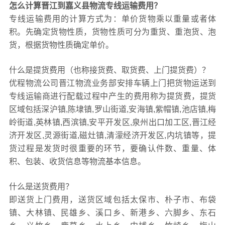
怎么计算晋江到嘉义县物流专线运输费用？
专线运输费用的计算方式为：单价货物乘以重量或者体
积。先确定货物性质，货物性质可分为重货、重泡货、泡
货，根据货物性质确定单价。
什么是提货费用（也称接货费、取货费、上门提货费）？
优程物流公司晋江物流业务部安排车辆上门把货物运送到
专线运输商进行配载过程中产生的费用称为提货费，提货
区域包括深沪镇,陈埭镇,罗山街道,安海镇,紫帽镇,池店镇,梅
岭街道,英林镇,西滨镇,安平开发区,泉州出口加工区,晋江经
济开发区,灵源街道,磁灶镇,清濛经济开发区,内坑镇等，提
货过程是发货时很重要的环节，要确认件数、重量、体
积、包装、收货信息等物流基本信息。
什么是送货费用？
即送货上门费用，送货区域包括太保市、朴子市、布袋
镇、大林镇、民雄乡、溪口乡、新港乡、六脚乡、东石