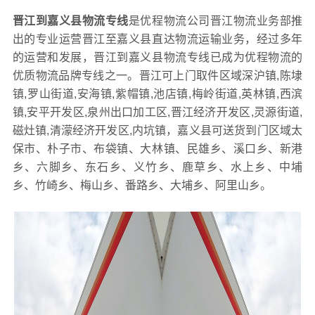
晋江到嘉义县物流专线
是优程物流公司晋江物流业务部推
出的专业运营晋江至嘉义县直达物流运输业务，经过多年
的运营和发展，晋江到嘉义县物流专线已成为优程物流的
优质物流品牌专线之一。晋江可上门取件区域深沪镇,陈埭
镇,罗山街道,安海镇,紫帽镇,池店镇,梅岭街道,英林镇,西滨
镇,安平开发区,泉州出口加工区,晋江经济开发区,灵源街道,
磁灶镇,清濛经济开发区,内坑镇，嘉义县可送货到门区域太
保市、朴子市、布袋镇、大林镇、民雄乡、溪口乡、新港
乡、六脚乡、东石乡、义竹乡、鹿草乡、水上乡、中埔
乡、竹崎乡、梅山乡、番路乡、大埔乡、阿里山乡。