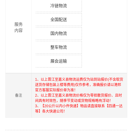
冷链物流
全国配送
服务
内容
国内物流
整车物流
展会运输
1、以上
晋江
至
嘉义县
物流运费仅为站到站报价(不含取货
送货存储包装上楼等费用)仅作参考，准确报价请以港邦
官方客服实际报价单为准！
备注
2、以上
晋江
至
嘉义县
物流价格仅为零担散货报价、且时
间具有时效性，随季节变动或货物规格略有浮动！
3、【20公斤以内小件快递】物品请直接联系【四通一达
等】各大快递公司！