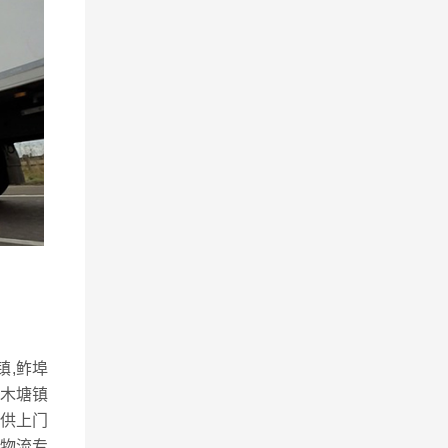
镇,鲊埠
松木塘镇
供上门
物流专