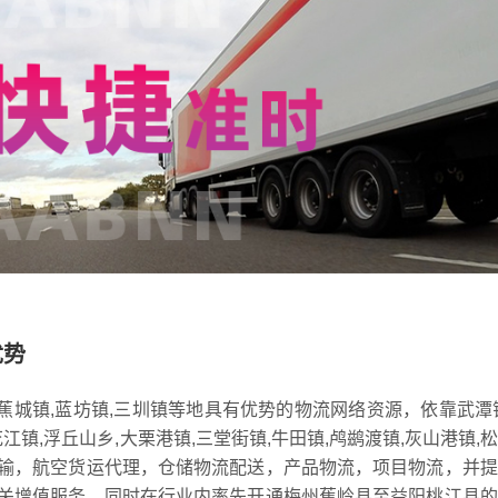
优势
,蕉城镇,蓝坊镇,三圳镇等地具有优势的物流网络资源，依靠武潭
花江镇,浮丘山乡,大栗港镇,三堂街镇,牛田镇,鸬鹚渡镇,灰山港镇,
输，航空货运代理，仓储物流配送，产品物流，项目物流，并提
关增值服务，同时在行业内率先开通梅州蕉岭县至益阳桃江县的