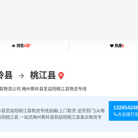
+
浏览
4百
热度
0
岭县
桃江县
县物流公司,梅州蕉岭县至益阳桃江县物流专线
13285424
县至益阳桃江县物流专线运输(上门取货 送货到门)从梅
点击拨打
益阳桃江县,一站式梅州蕉岭县到益阳桃江县直达物流专