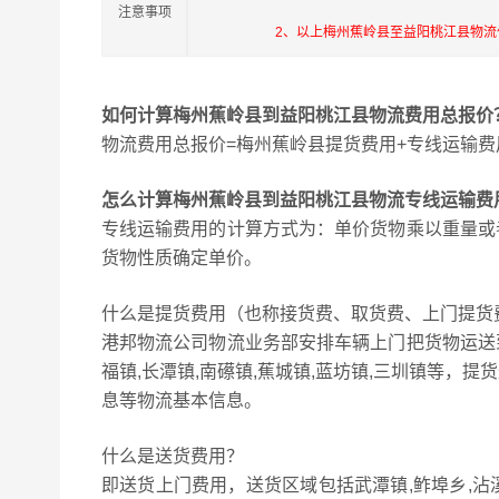
注意事项
2、以上梅州蕉岭县至益阳桃江县物
如何计算梅州蕉岭县到益阳桃江县物流费用总报价
物流费用总报价=梅州蕉岭县提货费用+专线运输费
怎么计算梅州蕉岭县到益阳桃江县物流专线运输费
专线运输费用的计算方式为：单价货物乘以重量或
货物性质确定单价。
什么是提货费用（也称接货费、取货费、上门提货
港邦物流公司物流业务部安排车辆上门把货物运送
福镇,长潭镇,南礤镇,蕉城镇,蓝坊镇,三圳镇等
息等物流基本信息。
什么是送货费用？
即送货上门费用，送货区域包括武潭镇,鲊埠乡,沾溪镇