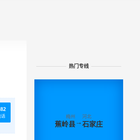
热门专线
882
电话
梅州
河北
→
蕉岭县
石家庄