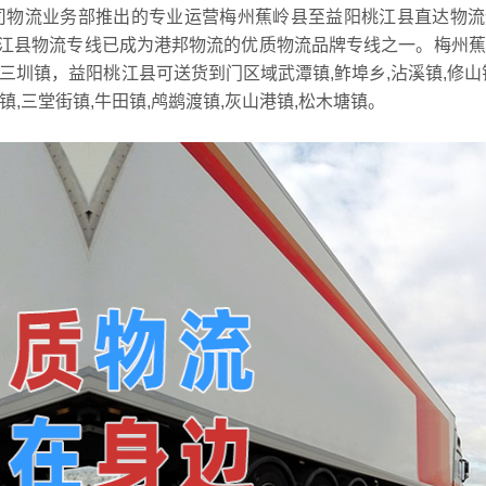
司物流业务部推出的专业运营梅州蕉岭县至益阳桃江县直达物流
江县物流专线已成为港邦物流的优质物流品牌专线之一。梅州蕉
,三圳镇，益阳桃江县可送货到门区域武潭镇,鲊埠乡,沾溪镇,修山
镇,三堂街镇,牛田镇,鸬鹚渡镇,灰山港镇,松木塘镇。