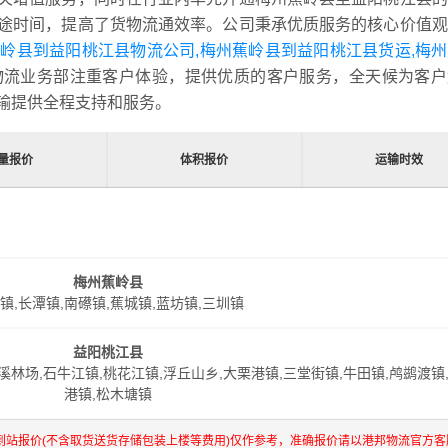
途时间，提高了货物流通效率。公司秉承优质服务的核心价值观
岭县到益阳桃江县物流公司,梅州蕉岭县到益阳桃江县货运,梅
物流业务部注重客户体验，提供优质的客户服务，全天候为客户
输提供全程支持和服务。
量报价
体积报价
运输时效
梅州蕉岭县
镇,长潭镇,南礤镇,蕉城镇,蓝坊镇,三圳镇
益阳桃江县
板溪林场,石牛江镇,桃花江镇,浮丘山乡,大栗港镇,三堂街镇,牛田镇,鸬鹚渡镇
港镇,松木塘镇
到站报价(不含取货送货存储包装上楼等费用)仅作参考，准确报价请以港邦物流官方客