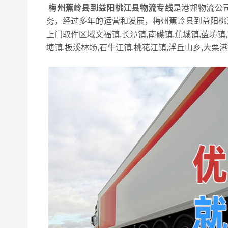
梅州蕉岭县到益阳桃江县物流专线
是港邦物流公
务，经过多年的运营和发展，梅州蕉岭县到益阳桃
上门取件区域文福镇,长潭镇,南礤镇,蕉城镇,蓝坊镇
塘镇,板溪林场,石牛江镇,桃花江镇,浮丘山乡,大栗港