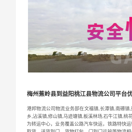
梅州蕉岭县到益阳桃江县物流公司平台
港邦物流公司物流业务部在文福镇,长潭镇,南礤镇
乡,沾溪镇,修山镇,马迹塘镇,板溪林场,石牛江镇,桃
为转运中心，业务覆盖公路汽车快运，铁路特快运
取货，送货到门，货物打包，门到门运输等物流相