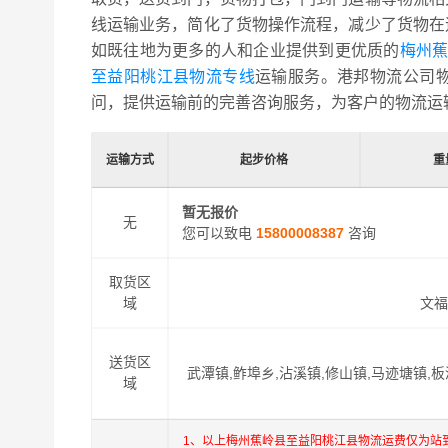
线运输业务，简化了货物操作流程，减少了货物在
如既往地为更多的人和企业提供到更优质的
梅州蕉
至益阳桃江县物流专线
运输服务。港邦物流公司
问，提供运输前的完善咨询服务，为客户的物流运
运输方式
起步价格
重
暂无报价
无
您可以致电
15800008387
咨询
取货区
域
文福
送货区
武潭镇,鲊埠乡,沾溪镇,修山镇,马迹塘镇,
域
1、以上梅州蕉岭县至益阳桃江县物流运费仅为站