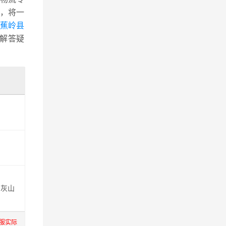
，将一
州蕉岭县
解答疑
,灰山
服实际