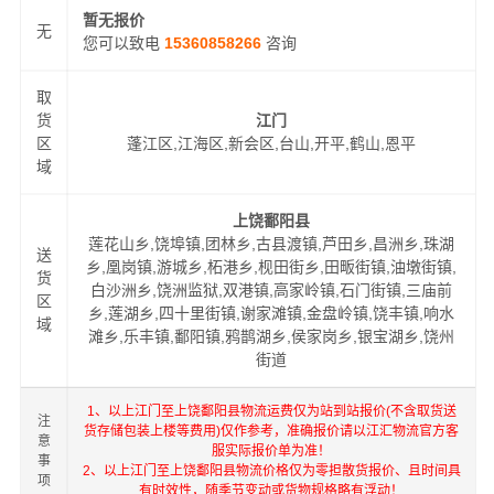
暂无报价
无
您可以致电
15360858266
咨询
取
货
江门
区
蓬江区,江海区,新会区,台山,开平,鹤山,恩平
域
上饶鄱阳县
莲花山乡,饶埠镇,团林乡,古县渡镇,芦田乡,昌洲乡,珠湖
送
乡,凰岗镇,游城乡,柘港乡,枧田街乡,田畈街镇,油墩街镇,
货
白沙洲乡,饶洲监狱,双港镇,高家岭镇,石门街镇,三庙前
区
乡,莲湖乡,四十里街镇,谢家滩镇,金盘岭镇,饶丰镇,响水
域
滩乡,乐丰镇,鄱阳镇,鸦鹊湖乡,侯家岗乡,银宝湖乡,饶州
街道
1、以上江门至上饶鄱阳县物流运费仅为站到站报价(不含取货送
注
货存储包装上楼等费用)仅作参考，准确报价请以江汇物流官方客
意
服实际报价单为准！
事
2、以上江门至上饶鄱阳县物流价格仅为零担散货报价、且时间具
项
有时效性，随季节变动或货物规格略有浮动！