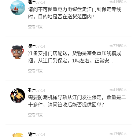
张**
41
0人
07-14
请问不可倒置电力电缆盘走江门到保定专线
时，目的地是否在送货范围内？
查看回复
吴**
77
0人
07-14
准备安排门店配送，货物是避免重压线槽成
捆，从江门到保定，1吨左右。正常安...
查看回复
孔**
41
0人
07-14
需要防潮机械导轨从江门发往保定，数量是二
十多件，请问签收后能否提供回单？
查看回复
谢**
17
0人
07-14