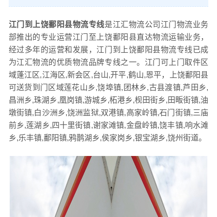
江门到上饶鄱阳县物流专线
是江汇物流公司江门物流业务
部推出的专业运营江门至上饶鄱阳县直达物流运输业务，
经过多年的运营和发展，江门到上饶鄱阳县物流专线已成
为江汇物流的优质物流品牌专线之一。江门可上门取件区
域蓬江区,江海区,新会区,台山,开平,鹤山,恩平，上饶鄱阳县
可送货到门区域莲花山乡,饶埠镇,团林乡,古县渡镇,芦田乡,
昌洲乡,珠湖乡,凰岗镇,游城乡,柘港乡,枧田街乡,田畈街镇,油
墩街镇,白沙洲乡,饶洲监狱,双港镇,高家岭镇,石门街镇,三庙
前乡,莲湖乡,四十里街镇,谢家滩镇,金盘岭镇,饶丰镇,响水滩
乡,乐丰镇,鄱阳镇,鸦鹊湖乡,侯家岗乡,银宝湖乡,饶州街道。