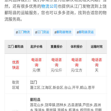
然，还有很多优秀的
物流公司
也提供从江门发物流到上饶
鄱阳县的运输服务，您也可以多多咨询，找到合适您的物
流服务商。
#
#
#
#
江门物流
江门货运
鄱阳县物流
鄱阳县货运
江门-鄱阳县
起步价格
重量报价
体积报价
运输时效
电话咨
电话咨
电话咨
电话咨
优质
询
询
询
询
快运
元/票
元/公斤
元/立方
天
取货
江门
区域
蓬江区,江海区,新会区,台山,开平,鹤山,恩平
鄱阳县
莲花山乡,饶埠镇,团林乡,古县渡镇,芦田乡,昌洲
乡,珠湖乡,凰岗镇,游城乡,柘港乡,枧田街乡,田畈