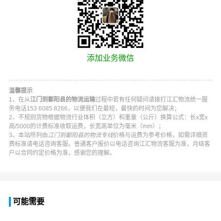
添加业务微信
温馨提示
1、在从
江门到鄱阳县的物流运输
过程中若有任何疑问请拨打
江汇物流
统一服
务电话
153 6085 8266
，以便我们在最短，最快的时间为您解决；
2、不规则货物根据物流行业体积（立方）和重量（公斤）换算公式：长x宽x
高/5000的计费标准收取运费，长宽高单位为毫米（mm）；
3、本站所列由
江门到鄱阳县的物流专线
价格与运费为参考价格，如需详细资
费标准请电话咨询客服。普通客户报价以电话咨询
江汇物流
客服为准，月结客
户以合同约定价格为准，感谢您的理解。
可能需要