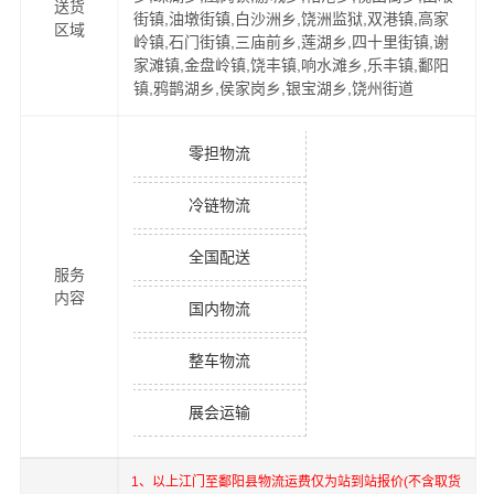
送货
街镇,油墩街镇,白沙洲乡,饶洲监狱,双港镇,高家
区域
岭镇,石门街镇,三庙前乡,莲湖乡,四十里街镇,谢
家滩镇,金盘岭镇,饶丰镇,响水滩乡,乐丰镇,鄱阳
镇,鸦鹊湖乡,侯家岗乡,银宝湖乡,饶州街道
零担物流
冷链物流
全国配送
服务
内容
国内物流
整车物流
展会运输
1、以上
江门
至
鄱阳县
物流运费仅为站到站报价(不含取货