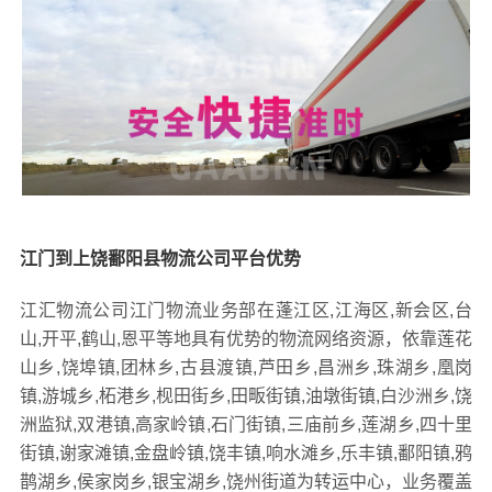
江门到上饶鄱阳县物流公司平台优势
江汇物流公司江门物流业务部在蓬江区,江海区,新会区,台
山,开平,鹤山,恩平等地具有优势的物流网络资源，依靠莲花
山乡,饶埠镇,团林乡,古县渡镇,芦田乡,昌洲乡,珠湖乡,凰岗
镇,游城乡,柘港乡,枧田街乡,田畈街镇,油墩街镇,白沙洲乡,饶
洲监狱,双港镇,高家岭镇,石门街镇,三庙前乡,莲湖乡,四十里
街镇,谢家滩镇,金盘岭镇,饶丰镇,响水滩乡,乐丰镇,鄱阳镇,鸦
鹊湖乡,侯家岗乡,银宝湖乡,饶州街道为转运中心，业务覆盖