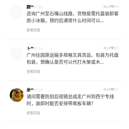
顾**
24
0人
07-14
咨询广州至石嘴山线路，货物是需托盘装卸客
房小冰箱，预约后通常什么时间可以...
查看回复
卜**
22
0人
07-14
广州往固原运输多规格文具货品，包装为托盘
包装，想确认是否可以代打木架或木...
查看回复
余**
20
0人
07-14
请问需要防刮后视镜总成走广州到西宁专线
时，装卸时能否安排带尾板车辆？
查看回复