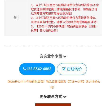
1、以上
江城区
至
南沙区
物流运费仅为站到站报价(不含
取货送货存储包装上楼等费用)仅作参考，准确报价请
以港邦官方客服实际报价单为准！
备注
2、以上
江城区
至
南沙区
物流价格仅为零担散货报价、
且时间具有时效性，随季节变动或货物规格略有浮动！
3、【20公斤以内小件快递】物品请直接联系【四通一
达等】各大快递公司！
咨询业务专员
132 8542 4882
在线询价
【50公斤以内小件快递包裹等】物品请直接联系【三通一达等】各大快递公
司！
更多联系方式