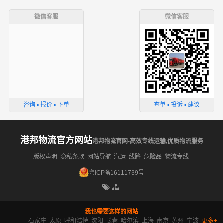
微信客服
微信客服
咨询 ▪ 报价 ▪ 下单
查单 ▪ 投诉 ▪ 建议
港邦物流官方网站
港邦物流官网-高效专线运输,优质物流服务
版权声明
隐私条款
网站导航
汽运
线路
危险品
物流专线
粤ICP备16111739号
我也需要这样的网站
石家庄
太原
呼和浩特
沈阳
长春
哈尔滨
上海
南京
苏州
宁波
更多+