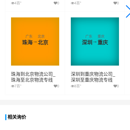
+
+
4百
0
4百
0
广东
北京
广东
重庆
→
→
珠海
北京
深圳
重庆
珠海到北京物流公司_
深圳到重庆物流公司_
珠海至北京物流专线
深圳至重庆物流专线
+
+
7百
0
8百
0
相关询价