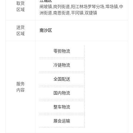
江城区
取货
闸坡镇,岗列街道,阳江林场罗琴分场,埠场镇,中
区域
洲街道,南恩街道,平冈镇,双捷镇
送货
南沙区
区域
零担物流
冷链物流
全国配送
服务
内容
国内物流
整车物流
展会运输