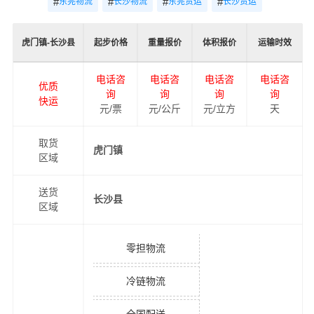
#
#
#
#
东莞物流
长沙物流
东莞货运
长沙货运
虎门镇-长沙县
起步价格
重量报价
体积报价
运输时效
电话咨
电话咨
电话咨
电话咨
优质
询
询
询
询
快运
元/票
元/公斤
元/立方
天
取货
虎门镇
区域
送货
长沙县
区域
零担物流
冷链物流