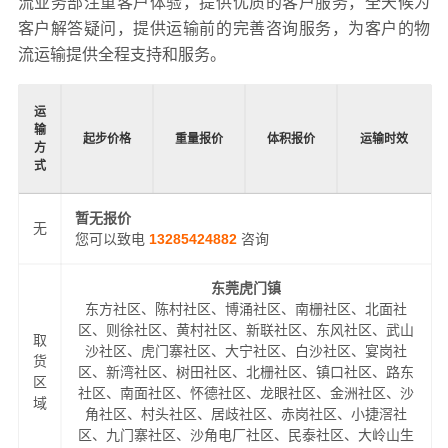
流业务部注重客户体验，提供优质的客户服务，全天候为
客户解答疑问，提供运输前的完善咨询服务，为客户的物
流运输提供全程支持和服务。
运
输
起步价格
重量报价
体积报价
运输时效
方
式
暂无报价
无
您可以致电
13285424882
咨询
东莞虎门镇
东方社区、陈村社区、博涌社区、南栅社区、北面社
区、则徐社区、黄村社区、新联社区、东风社区、武山
取
沙社区、虎门寨社区、大宁社区、白沙社区、宴岗社
货
区、新湾社区、树田社区、北栅社区、镇口社区、路东
区
社区、南面社区、怀德社区、龙眼社区、金洲社区、沙
域
角社区、村头社区、居歧社区、赤岗社区、小捷滘社
区、九门寨社区、沙角电厂社区、民泰社区、大岭山生