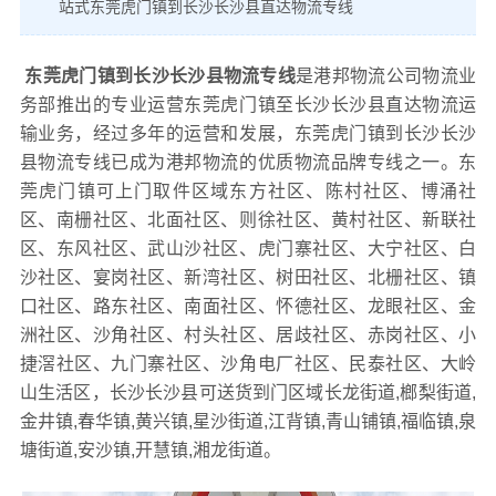
站式东莞虎门镇到长沙长沙县直达物流专线
东莞虎门镇到长沙长沙县物流专线
是港邦物流公司物流业
务部推出的专业运营东莞虎门镇至长沙长沙县直达物流运
输业务，经过多年的运营和发展，东莞虎门镇到长沙长沙
县物流专线已成为港邦物流的优质物流品牌专线之一。东
莞虎门镇可上门取件区域东方社区、陈村社区、博涌社
区、南栅社区、北面社区、则徐社区、黄村社区、新联社
区、东风社区、武山沙社区、虎门寨社区、大宁社区、白
沙社区、宴岗社区、新湾社区、树田社区、北栅社区、镇
口社区、路东社区、南面社区、怀德社区、龙眼社区、金
洲社区、沙角社区、村头社区、居歧社区、赤岗社区、小
捷滘社区、九门寨社区、沙角电厂社区、民泰社区、大岭
山生活区，长沙长沙县可送货到门区域长龙街道,榔梨街道,
金井镇,春华镇,黄兴镇,星沙街道,江背镇,青山铺镇,福临镇,泉
塘街道,安沙镇,开慧镇,湘龙街道。