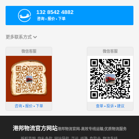
132 8542 4882
咨询 ▪ 报价 ▪ 下单
更多联系方式
微信客服
微信客服
咨询 ▪ 报价 ▪ 下单
查单 ▪ 投诉 ▪ 建议
港邦物流官方网站
港邦物流官网-高效专线运输,优质物流服务
版权声明
隐私条款
网站导航
汽运
线路
危险品
物流专线