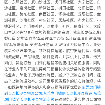
区、东风社区、武山沙社区、虎门寨社区、大宁社区、白
沙社区、宴岗社区、新湾社区、树田社区、北栅社区、镇
口社区、路东社区、南面社区、怀德社区、龙眼社区、金
洲社区、沙角社区、村头社区、居歧社区、赤岗社区、小
捷滘社区、九门寨社区、沙角电厂社区、民泰社区、大岭
山生活区等地具有优势的物流网络资源，依靠长龙街道,榔
梨街道,金井镇,春华镇,黄兴镇,星沙街道,江背镇,青山铺镇,福
临镇,泉塘街道,安沙镇,开慧镇,湘龙街道为转运中心，业务
覆盖公路汽车快运，铁路特快运输，航空货运代理，仓储
物流配送，产品物流，项目物流，并提供上门取货，送货
到门，货物打包，门到门运输等物流相关增值服务，同时
在行业内率先开通东莞虎门镇至长沙长沙县的物流专线运
输业务，简化了货物操作流程，减少了货物在途时间，提
高了货物流通效率。公司秉承优质服务的核心价值观，将
一如既往地为更多的人和企业提供到更优质的
东莞虎门镇
到长沙长沙县物流公司,东莞虎门镇到长沙长沙县货运,东莞
虎门镇至长沙长沙县物流专线
运输服务。港邦物流公司物