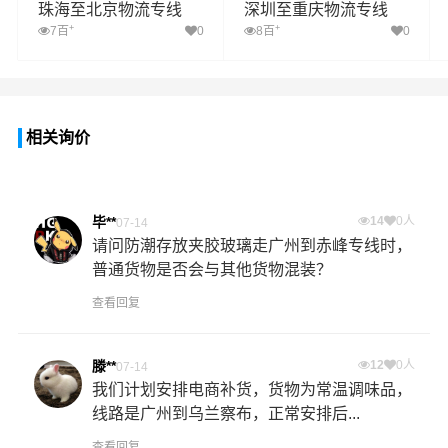
珠海至北京物流专线
深圳至重庆物流专线
+
+
7百
0
8百
0
相关询价
毕**
14
0人
07-14
请问防潮存放夹胶玻璃走广州到赤峰专线时，
普通货物是否会与其他货物混装？
查看回复
滕**
12
0人
07-14
我们计划安排电商补货，货物为常温调味品，
线路是广州到乌兰察布，正常安排后...
查看回复