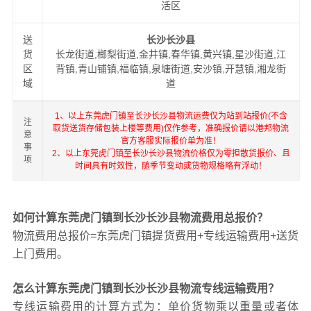
活区
送
长沙长沙县
货
长龙街道,榔梨街道,金井镇,春华镇,黄兴镇,星沙街道,江
区
背镇,青山铺镇,福临镇,泉塘街道,安沙镇,开慧镇,湘龙街
域
道
1、以上东莞虎门镇至长沙长沙县物流运费仅为站到站报价(不含
注
取货送货存储包装上楼等费用)仅作参考，准确报价请以港邦物流
意
官方客服实际报价单为准！
事
2、以上东莞虎门镇至长沙长沙县物流价格仅为零担散货报价、且
项
时间具有时效性，随季节变动或货物规格略有浮动！
如何计算东莞虎门镇到长沙长沙县物流费用总报价？
物流费用总报价=东莞虎门镇提货费用+专线运输费用+送货
上门费用。
怎么计算东莞虎门镇到长沙长沙县物流专线运输费用？
专线运输费用的计算方式为：单价货物乘以重量或者体