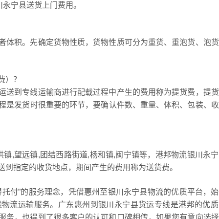
川永宁县送货上门费用。
者体积。先确定货物性质，货物性质可分为重货、重泡货、泡货
费）？
运送到专线运输商进行配载过程中产生的费用称为提货费，提货
货过程是发货时很重要的环节，要确认件数、重量、体积、包装、
洪镇,望远镇,团结西路街道,杨和镇,闽宁镇等，港邦物流银川永
送到指定的收货地点，期间产生的费用称为送货费。
得托付”的服务理念，凭借惠州至银川永宁县物流的优质平台，
线物流运输服务。广东惠州到银川永宁县货运专线是港邦的优质
服务，也得到了很多客户的认可和口碑相传，如果您有意向选择