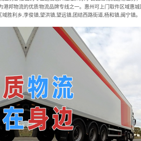
为港邦物流的优质物流品牌专线之一。惠州可上门取件区域惠城
域胜利乡,李俊镇,望洪镇,望远镇,团结西路街道,杨和镇,闽宁镇。