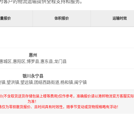
为客户的物流运输提供全程支持和服务。
重量报价
体积报价
运输时效
惠州
惠城区,惠阳区,博罗县,惠东县,龙门县
银川永宁县
俊镇,望洪镇,望远镇,团结西路街道,杨和镇,闽宁镇
价(不含取货送货存储包装上楼等费用)仅作参考，准确报价请以港邦物流官方客服实
为准！
格仅为零担散货报价、且时间具有时效性，随季节变动或货物规格略有浮动！