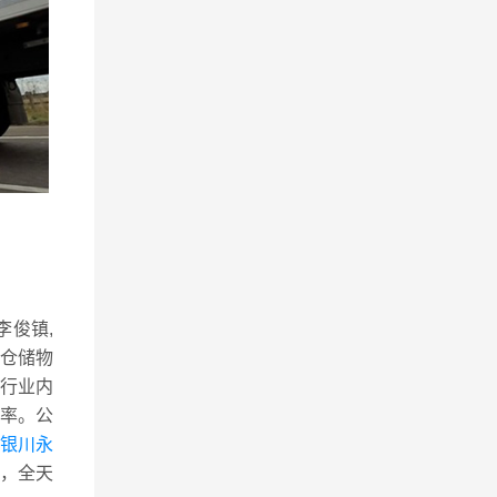
李俊镇,
，仓储物
行业内
率。公
到银川永
，全天