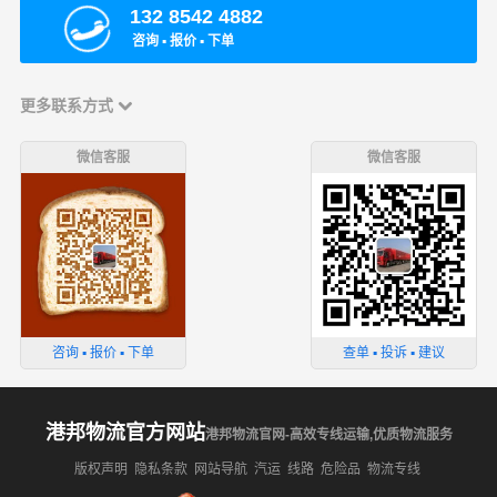
132 8542 4882
咨询 ▪ 报价 ▪ 下单
更多联系方式
微信客服
微信客服
咨询 ▪ 报价 ▪ 下单
查单 ▪ 投诉 ▪ 建议
港邦物流官方网站
港邦物流官网-高效专线运输,优质物流服务
版权声明
隐私条款
网站导航
汽运
线路
危险品
物流专线