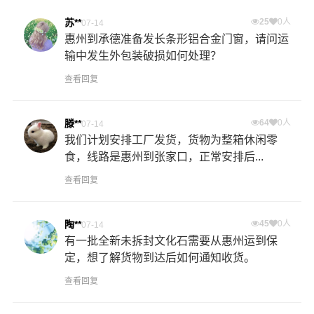
苏**
25
0人
07-14
惠州到承德准备发长条形铝合金门窗，请问运
输中发生外包装破损如何处理？
查看回复
滕**
64
0人
07-14
我们计划安排工厂发货，货物为整箱休闲零
食，线路是惠州到张家口，正常安排后...
查看回复
陶**
45
0人
07-14
有一批全新未拆封文化石需要从惠州运到保
定，想了解货物到达后如何通知收货。
查看回复