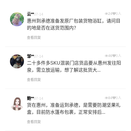
云**
24
0人
07-14
惠州到承德准备发原厂包装货物浴缸，请问目
的地是否在送货范围内？
查看回复
邹**
46
0人
07-14
二十多件多SKU混装门店货品要从惠州发往阳
泉，需立放运输，想了解这批货大...
查看回复
鲍**
84
0人
07-14
货在惠州，准备运到承德，是需要防潮坚果礼
盒，目前防水篷布包裹，正常安排后...
查看回复