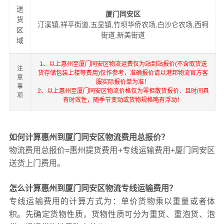
送
厦门同安区
货
汀溪镇,祥平街道,五显镇,竹坝华侨农场,白沙仑农场,西柯
区
街道,新美街道
域
1、以上惠州至厦门同安区物流运费仅为站到站报价(不含取货送
注
货存储包装上楼等费用)仅作参考，准确报价请以港邦物流官方客
意
服实际报价单为准！
事
2、以上惠州至厦门同安区物流价格仅为零担散货报价、且时间具
项
有时效性，随季节变动或货物规格略有浮动！
如何计算惠州到厦门同安区物流费用总报价？
物流费用总报价=惠州提货费用+专线运输费用+厦门同安区
送货上门费用。
怎么计算惠州到厦门同安区物流专线运输费用？
专线运输费用的计算方式为：单价货物乘以重量或者体
积。先确定货物性质，货物性质可分为重货、重泡货、泡