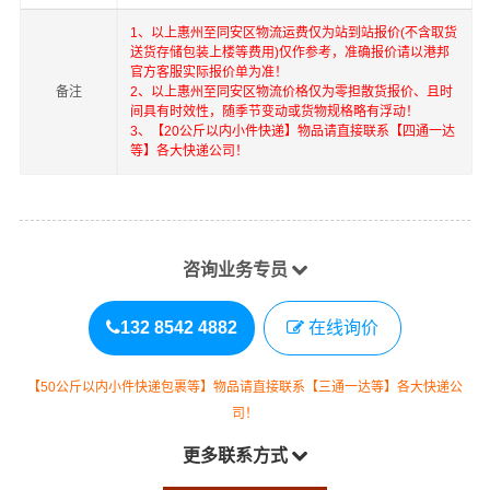
1、以上
惠州
至
同安区
物流运费仅为站到站报价(不含取货
送货存储包装上楼等费用)仅作参考，准确报价请以港邦
官方客服实际报价单为准！
备注
2、以上
惠州
至
同安区
物流价格仅为零担散货报价、且时
间具有时效性，随季节变动或货物规格略有浮动！
3、【20公斤以内小件快递】物品请直接联系【四通一达
等】各大快递公司！
咨询业务专员
132 8542 4882
在线询价
【50公斤以内小件快递包裹等】物品请直接联系【三通一达等】各大快递公
司！
更多联系方式