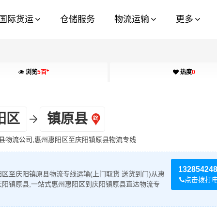
国际货运
仓储服务
物流运输
更多
+
浏览
5百
热度
0
阳区
镇原县
县物流公司,惠州惠阳区至庆阳镇原县物流专线
13285424
区至庆阳镇原县物流专线运输(上门取货 送货到门)从惠
点击拨打
庆阳镇原县,一站式惠州惠阳区到庆阳镇原县直达物流专