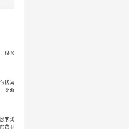
，根据
包括澳
节，要确
,殷家城
生的费用