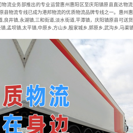
司物流业务部推出的专业运营惠州惠阳区至庆阳镇原县直达物流
原县物流专线已成为港邦物流的优质物流品牌专线之一。惠州惠
道,良井镇,永湖镇,三和街道,淡水街道,平潭镇，庆阳镇原县可送
泾镇,孟坝镇,太平镇,中原乡,方山乡,殷家城乡,郭原乡,武沟乡,马渠