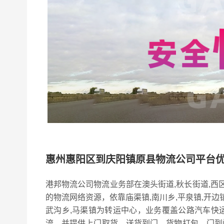
惠州惠阳区到庆阳镇原县物流公司平台
港邦物流公司物流业务部在澳头街道,秋长街道,西区
的物流网络资源，依靠庙渠镇,南川乡,平泉镇,开边镇,
武沟乡,马渠镇为转运中心，业务覆盖公路汽车快
流，并提供上门取货，送货到门，货物打包，门到