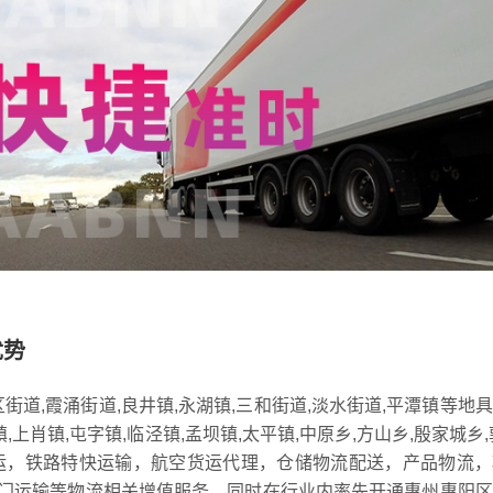
优势
街道,霞涌街道,良井镇,永湖镇,三和街道,淡水街道,平潭镇等地
上肖镇,屯字镇,临泾镇,孟坝镇,太平镇,中原乡,方山乡,殷家城乡,
运，铁路特快运输，航空货运代理，仓储物流配送，产品物流，
门运输等物流相关增值服务，同时在行业内率先开通惠州惠阳区