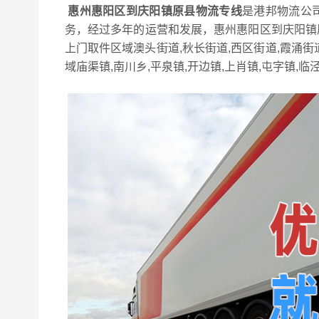
惠州惠阳区到庆阳镇原县物流专线
是港邦物流公
务，经过多年的运营和发展，惠州惠阳区到庆阳镇
上门取件区域澳头街道,秋长街道,西区街道,霞涌街
域庙渠镇,南川乡,平泉镇,开边镇,上肖镇,屯字镇,临