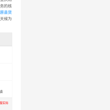
务的核
镇原县货
天候为
镇
服实际