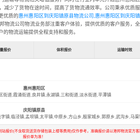
，减少了货物在途时间，提高了货物流通效率。公司秉承优质服
更优质的
惠州惠阳区到庆阳镇原县物流公司,惠州惠阳区到庆阳
邦物流公司物流业务部注重客户体验，提供优质的客户服务，全
户的物流运输提供全程支持和服务。
量报价
体积报价
运输时效
惠州惠阳区
区街道,霞涌街道,良井镇,永湖镇,三和街道,淡水街道,平潭镇
庆阳镇原县
屯字镇,临泾镇,孟坝镇,太平镇,中原乡,方山乡,殷家城乡,郭原乡,武沟乡,马渠
到站报价(不含取货送货存储包装上楼等费用)仅作参考，准确报价请以港邦物流官方客
报价单为准！