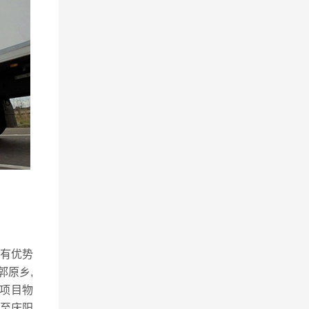
具有优势
郭原乡,
项目物
至庆阳