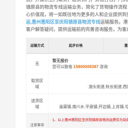
镇原县的物流专线运输业务，简化了货物操作流程
心价值观，将一如既往地为更多的人和企业提供到
运,惠州惠阳区至庆阳镇原县物流专线
运输服务。港
客户解答疑问，提供运输前的完善咨询服务，为客
运输方式
起步价格
重
暂无报价
无
您可以致电
15800008387
咨询
取货区
域
澳头街道,秋长街道,西
送货区
域
庙渠镇,南川乡,平泉镇,开边镇,上肖镇,
1、以上惠州惠阳区至庆阳镇原县物流运费仅为站
注意事项