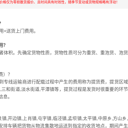
流价格仅为零担散货报价、且时间具有时效性，随季节变动或货物规格略有浮动！
？
用+送货上门费用。
用？
者体积。先确定货物性质，货物性质可分为重货、重泡货、泡货
费）？
到专线运输商进行配载过程中产生的费用称为提货费，提货区域
湖镇,三和街道,淡水街道,平潭镇等，提货过程是发货时很重要的环
信息。
,开边镇,上肖镇,屯字镇,临泾镇,孟坝镇,太平镇,中原乡,方山乡
部安排车辆把货物从物流集散地运送到指定的收货地点，期间产