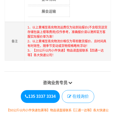
展会运输
1、以上
黄埔
至
南充
物流运费仅为站到站报价(不含取货送货
存储包装上楼等费用)仅作参考，准确报价请以港邦官方客
服实际报价单为准！
备注
2、以上
黄埔
至
南充
物流价格仅为零担散货报价、且时间具
有时效性，随季节变动或货物规格略有浮动！
3、【20公斤以内小件快递】物品请直接联系【四通一达
等】各大快递公司！
咨询业务专员
135 3337 3334
在线询价
【50公斤以内小件快递包裹等】物品请直接联系【三通一达等】各大快递公