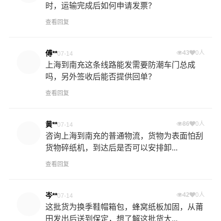
时，运输完成后如何申请发票？
查看回复
傅**
43
0人
07-14
上海到南充这条线路能发需要防潮车门总成
吗，另外签收后能否提供回单？
查看回复
黄**
86
0人
07-14
咨询上海到南充的普通物流，货物为表面怕刮
货物碎纸机，到达后是否可以安排卸...
查看回复
岑**
42
0人
07-14
这批货为换季鞋帽箱包，蜂窝纸板加固，从莆
田发出后送到保定，想了解这批货大...