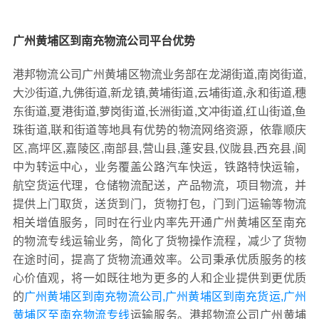
广州黄埔区到南充物流公司平台优势
港邦物流公司广州黄埔区物流业务部在龙湖街道,南岗街道,
大沙街道,九佛街道,新龙镇,黄埔街道,云埔街道,永和街道,穗
东街道,夏港街道,萝岗街道,长洲街道,文冲街道,红山街道,鱼
珠街道,联和街道等地具有优势的物流网络资源，依靠顺庆
区,高坪区,嘉陵区,南部县,营山县,蓬安县,仪陇县,西充县,阆
中为转运中心，业务覆盖公路汽车快运，铁路特快运输，
航空货运代理，仓储物流配送，产品物流，项目物流，并
提供上门取货，送货到门，货物打包，门到门运输等物流
相关增值服务，同时在行业内率先开通广州黄埔区至南充
的物流专线运输业务，简化了货物操作流程，减少了货物
在途时间，提高了货物流通效率。公司秉承优质服务的核
心价值观，将一如既往地为更多的人和企业提供到更优质
的
广州黄埔区到南充物流公司,广州黄埔区到南充货运,广州
黄埔区至南充物流专线
运输服务。港邦物流公司广州黄埔