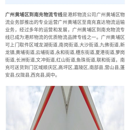
广州黄埔区到南充物流专线
是港邦物流公司广州黄埔区物
流业务部推出的专业运营广州黄埔区至南充直达物流运输
业务，经过多年的运营和发展，广州黄埔区到南充物流专
线已成为港邦物流的优质物流品牌专线之一。广州黄埔区
可上门取件区域龙湖街道,南岗街道,大沙街道,九佛街道,新
龙镇,黄埔街道,云埔街道,永和街道,穗东街道,夏港街道,萝岗
街道,长洲街道,文冲街道,红山街道,鱼珠街道,联和街道，南
充可送货到门区域顺庆区,高坪区,嘉陵区,南部县,营山县,蓬
安县,仪陇县,西充县,阆中。