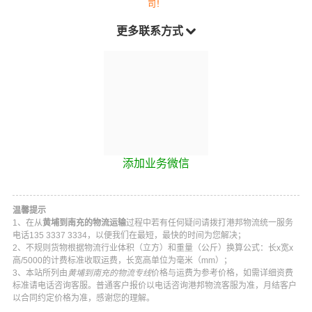
司！
更多联系方式
添加业务微信
温馨提示
1、在从
黄埔到南充的物流运输
过程中若有任何疑问请拨打
港邦物流
统一服务
电话
135 3337 3334
，以便我们在最短，最快的时间为您解决；
2、不规则货物根据物流行业体积（立方）和重量（公斤）换算公式：长x宽x
高/5000的计费标准收取运费，长宽高单位为毫米（mm）；
3、本站所列由
黄埔到南充的物流专线
价格与运费为参考价格，如需详细资费
标准请电话咨询客服。普通客户报价以电话咨询
港邦物流
客服为准，月结客户
以合同约定价格为准，感谢您的理解。