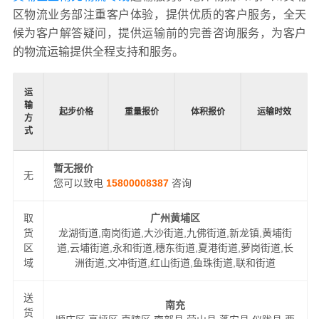
区物流业务部注重客户体验，提供优质的客户服务，全天
候为客户解答疑问，提供运输前的完善咨询服务，为客户
的物流运输提供全程支持和服务。
运
输
起步价格
重量报价
体积报价
运输时效
方
式
暂无报价
无
您可以致电
15800008387
咨询
取
广州黄埔区
货
龙湖街道,南岗街道,大沙街道,九佛街道,新龙镇,黄埔街
区
道,云埔街道,永和街道,穗东街道,夏港街道,萝岗街道,长
域
洲街道,文冲街道,红山街道,鱼珠街道,联和街道
送
南充
货