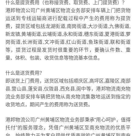
什么是提货费用（也称接货费、取货费、上门提货费）？
港邦物流公司广州黄埔区物流业务部安排车辆上门把货物
运送到专线运输商进行配载过程中产生的费用称为提货
费，提货区域包括龙湖街道,南岗街道,大沙街道,九佛街道,
新龙镇,黄埔街道,云埔街道,永和街道,穗东街道,夏港街道,萝
岗街道,长洲街道,文冲街道,红山街道,鱼珠街道,联和街道
等，提货过程是发货时很重要的环节，要确认件数、重
量、体积、包装、收货信息等物流基本信息。
什么是送货费用？
即送货上门费用，送货区域包括顺庆区,高坪区,嘉陵区,南部
县,营山县,蓬安县,仪陇县,西充县,阆中等，港邦物流南充物
流业务部安排车辆把货物从南充物流集散地运送到指定的
收货地点，期间产生的费用称为送货费。
港邦物流公司广州黄埔区物流业务部秉承“用心呵护，值得
托付”的服务理念，凭借广州黄埔区至南充物流的优质平
台，始终致力于为客户提供优质高效的广州黄埔区到南充