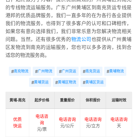
的专线物流运输服务。广东广州黄埔区到南充货运专线是
港邦的优质品牌服务，我们一直多年的在为各行各业提供
我们的物流服务，也得到了很多客户的认可和口碑相传，
如果您有意向选择我们，我们非常乐意为您解决物流相关
问题。当然，还有很多优秀的
物流公司
也提供从广州黄埔
区发物流到南充的运输服务，您也可以多多咨询，找到合
适您的物流服务商。
#
#
#
#
#
南充物流
广州物流
广州货运
南充货运
黄埔物流
#
#
#
黄埔货运
黄埔区物流
黄埔区货运
黄埔-南充
起步价格
重量报价
体积报价
运输时效
电话咨
优质
电话咨询
电话咨询
电话咨询
询
快运
元/公斤
元/立方
天
元/票