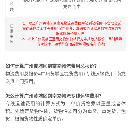
顺庆区,高坪区,嘉陵区,南部县,营山县,蓬安县,仪陇县,西
区
充县,阆中
域
1、以上广州黄埔区至南充物流运费仅为站到站报价(不含取货送
注
货存储包装上楼等费用)仅作参考，准确报价请以港邦物流官方客
意
服实际报价单为准！
事
2、以上广州黄埔区至南充物流价格仅为零担散货报价、且时间具
项
有时效性，随季节变动或货物规格略有浮动！
如何计算广州黄埔区到南充物流费用总报价？
物流费用总报价=广州黄埔区提货费用+专线运输费用+南充
送货上门费用。
怎么计算广州黄埔区到南充物流专线运输费用？
专线运输费用的计算方式为：单价货物乘以重量或者体
积。先确定货物性质，货物性质可分为重货、重泡货、泡
货，根据货物性质确定单价。