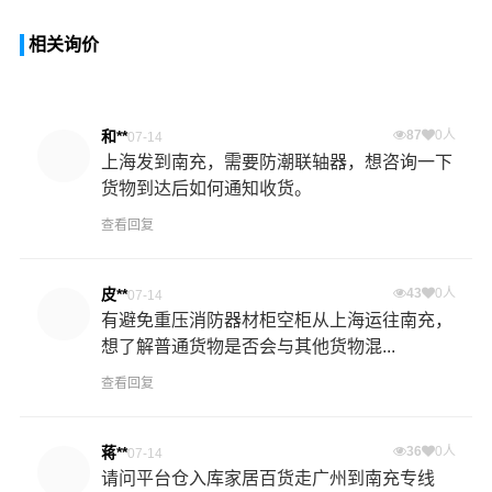
相关询价
和**
87
0人
07-14
上海发到南充，需要防潮联轴器，想咨询一下
货物到达后如何通知收货。
查看回复
皮**
43
0人
07-14
有避免重压消防器材柜空柜从上海运往南充，
想了解普通货物是否会与其他货物混...
查看回复
蒋**
36
0人
07-14
请问平台仓入库家居百货走广州到南充专线