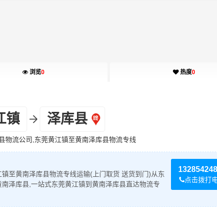
浏览
0
热度
0
江镇
泽库县
县物流公司,东莞黄江镇至黄南泽库县物流专线
13285424
镇至黄南泽库县物流专线运输(上门取货 送货到门)从东
点击拨打
黄南泽库县,一站式东莞黄江镇到黄南泽库县直达物流专