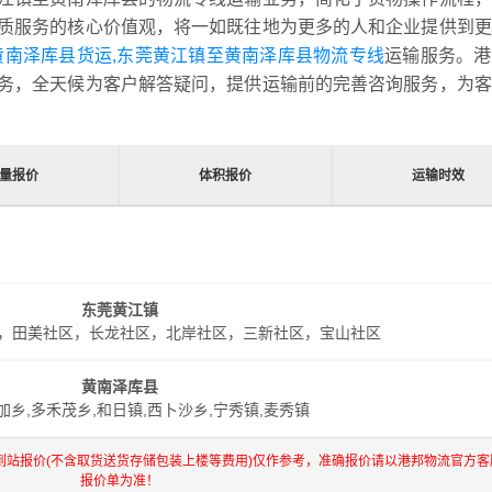
质服务的核心价值观，将一如既往地为更多的人和企业提供到更
黄南泽库县货运,东莞黄江镇至黄南泽库县物流专线
运输服务。港
务，全天候为客户解答疑问，提供运输前的完善咨询服务，为客
量报价
体积报价
运输时效
东莞黄江镇
，田美社区，长龙社区，北岸社区，三新社区，宝山社区
黄南泽库县
加乡,多禾茂乡,和日镇,西卜沙乡,宁秀镇,麦秀镇
到站报价(不含取货送货存储包装上楼等费用)仅作参考，准确报价请以港邦物流官方客
报价单为准！