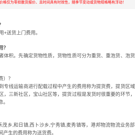
流价格仅为零担散货报价、且时间具有时效性，随季节变动或货物规格略有浮动！
？
用+送货上门费用。
用？
者体积。先确定货物性质，货物性质可分为重货、重泡货、泡货
费）？
到专线运输商进行配载过程中产生的费用称为提货费，提货区域
区，三新社区，宝山社区等，提货过程是发货时很重要的环节，
息。
禾茂乡,和日镇,西卜沙乡,宁秀镇,麦秀镇等，港邦物流物流业务
间产生的费用称为送货费。