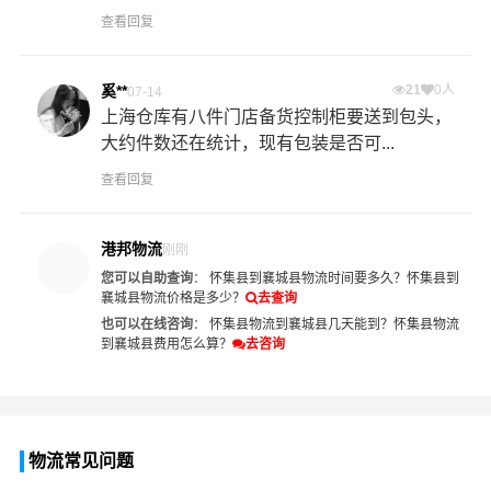
查看回复
奚**
21
0人
07-14
上海仓库有八件门店备货控制柜要送到包头，
大约件数还在统计，现有包装是否可...
查看回复
港邦物流
刚刚
您可以自助查询
：
怀集县到襄城县物流时间要多久？
怀集县到
襄城县物流价格是多少？
去查询
也可以在线咨询
：
怀集县物流到襄城县几天能到？
怀集县物流
到襄城县费用怎么算？
去咨询
物流常见问题