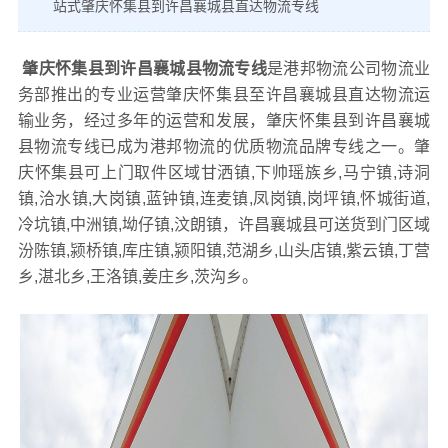
站式肇庆怀集县到许昌襄城县直达物流专线
肇庆怀集县到许昌襄城县物流专线
是港邦物流公司物流业
务部推出的专业运营肇庆怀集县至许昌襄城县直达物流运
输业务，经过多年的运营和发展，肇庆怀集县到许昌襄城
县物流专线已成为港邦物流的优质物流品牌专线之一。肇
庆怀集县可上门取件区域甘洒镇,下帅瑶族乡,马宁镇,诗洞
镇,洽水镇,大岗镇,蓝钟镇,连麦镇,凤岗镇,岗坪镇,怀城街道,
冷坑镇,中洲镇,坳仔镇,汶朗镇，许昌襄城县可送货到门区域
汾陈镇,颍桥镇,库庄镇,颍阳镇,范湖乡,山头店镇,紫云镇,丁营
乡,湛北乡,王洛镇,姜庄乡,茨沟乡。