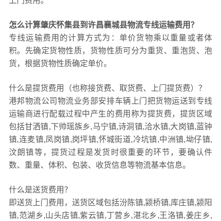
上门费用。
怎么计算肇庆怀集县到许昌襄城县物流专线运输费用？
专线运输费用的计算方式为：单价货物乘以重量或者体
积。先确定货物性质，货物性质可分为重货、重泡货、泡
货，根据货物性质确定单价。
什么是提货费用（也称接货费、取货费、上门提货费）？
港邦物流公司物流业务部安排车辆上门把货物运送到专线
运输商进行配载过程中产生的费用称为提货费，提货区域
包括甘洒镇,下帅瑶族乡,马宁镇,诗洞镇,洽水镇,大岗镇,蓝钟
镇,连麦镇,凤岗镇,岗坪镇,怀城街道,冷坑镇,中洲镇,坳仔镇,
汶朗镇等，提货过程是发货时很重要的环节，要确认件
数、重量、体积、包装、收货信息等物流基本信息。
什么是送货费用？
即送货上门费用，送货区域包括汾陈镇,颍桥镇,库庄镇,颍阳
镇,范湖乡,山头店镇,紫云镇,丁营乡,湛北乡,王洛镇,姜庄乡,