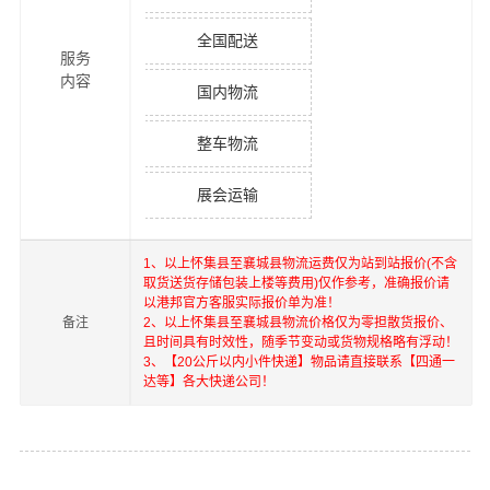
全国配送
服务
内容
国内物流
整车物流
展会运输
1、以上
怀集县
至
襄城县
物流运费仅为站到站报价(不含
取货送货存储包装上楼等费用)仅作参考，准确报价请
以港邦官方客服实际报价单为准！
备注
2、以上
怀集县
至
襄城县
物流价格仅为零担散货报价、
且时间具有时效性，随季节变动或货物规格略有浮动！
3、【20公斤以内小件快递】物品请直接联系【四通一
达等】各大快递公司！