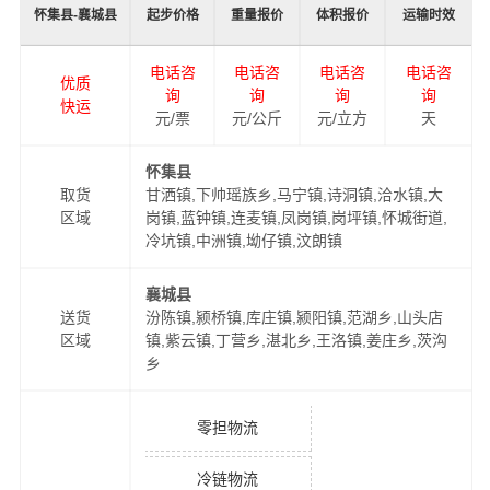
怀集县-襄城县
起步价格
重量报价
体积报价
运输时效
电话咨
电话咨
电话咨
电话咨
优质
询
询
询
询
快运
元/票
元/公斤
元/立方
天
怀集县
取货
甘洒镇,下帅瑶族乡,马宁镇,诗洞镇,洽水镇,大
区域
岗镇,蓝钟镇,连麦镇,凤岗镇,岗坪镇,怀城街道,
冷坑镇,中洲镇,坳仔镇,汶朗镇
襄城县
送货
汾陈镇,颍桥镇,库庄镇,颍阳镇,范湖乡,山头店
区域
镇,紫云镇,丁营乡,湛北乡,王洛镇,姜庄乡,茨沟
乡
零担物流
冷链物流