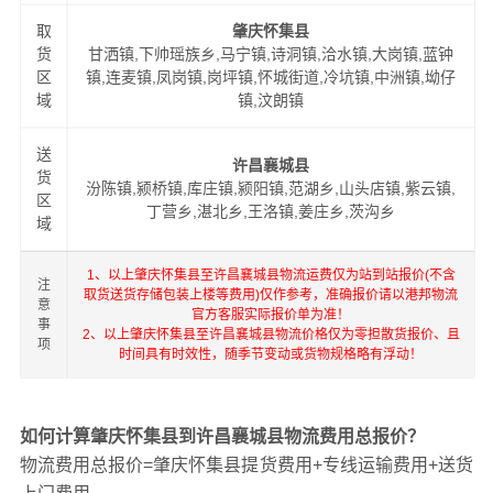
取
肇庆怀集县
货
甘洒镇,下帅瑶族乡,马宁镇,诗洞镇,洽水镇,大岗镇,蓝钟
区
镇,连麦镇,凤岗镇,岗坪镇,怀城街道,冷坑镇,中洲镇,坳仔
域
镇,汶朗镇
送
许昌襄城县
货
汾陈镇,颍桥镇,库庄镇,颍阳镇,范湖乡,山头店镇,紫云镇,
区
丁营乡,湛北乡,王洛镇,姜庄乡,茨沟乡
域
1、以上肇庆怀集县至许昌襄城县物流运费仅为站到站报价(不含
注
取货送货存储包装上楼等费用)仅作参考，准确报价请以港邦物流
意
官方客服实际报价单为准！
事
2、以上肇庆怀集县至许昌襄城县物流价格仅为零担散货报价、且
项
时间具有时效性，随季节变动或货物规格略有浮动！
如何计算肇庆怀集县到许昌襄城县物流费用总报价？
物流费用总报价=肇庆怀集县提货费用+专线运输费用+送货