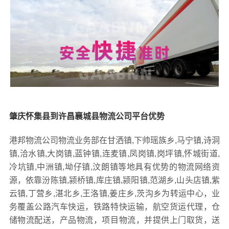
肇庆怀集县到许昌襄城县物流公司平台优势
港邦物流公司物流业务部在甘洒镇,下帅瑶族乡,马宁镇,诗洞
镇,洽水镇,大岗镇,蓝钟镇,连麦镇,凤岗镇,岗坪镇,怀城街道,
冷坑镇,中洲镇,坳仔镇,汶朗镇等地具有优势的物流网络资
源，依靠汾陈镇,颍桥镇,库庄镇,颍阳镇,范湖乡,山头店镇,紫
云镇,丁营乡,湛北乡,王洛镇,姜庄乡,茨沟乡为转运中心，业
务覆盖公路汽车快运，铁路特快运输，航空货运代理，仓
储物流配送，产品物流，项目物流，并提供上门取货，送