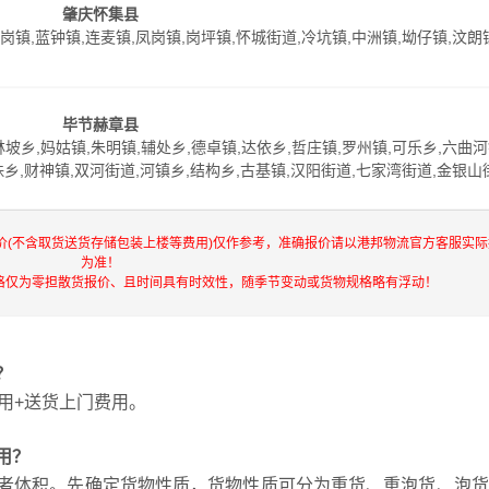
肇庆怀集县
岗镇,蓝钟镇,连麦镇,凤岗镇,岗坪镇,怀城街道,冷坑镇,中洲镇,坳仔镇,汶朗
毕节赫章县
坡乡,妈姑镇,朱明镇,辅处乡,德卓镇,达依乡,哲庄镇,罗州镇,可乐乡,六曲河
珠乡,财神镇,双河街道,河镇乡,结构乡,古基镇,汉阳街道,七家湾街道,金银山
价(不含取货送货存储包装上楼等费用)仅作参考，准确报价请以港邦物流官方客服实
为准！
格仅为零担散货报价、且时间具有时效性，随季节变动或货物规格略有浮动！
？
用+送货上门费用。
用？
者体积。先确定货物性质，货物性质可分为重货、重泡货、泡货