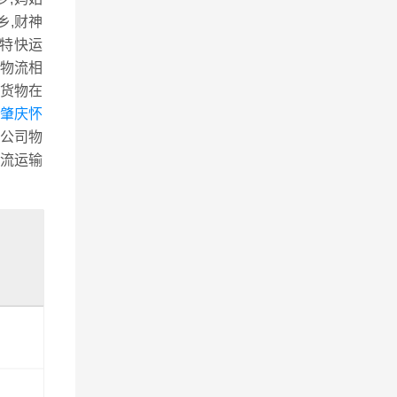
乡,财神
路特快运
物流相
货物在
肇庆怀
公司物
流运输