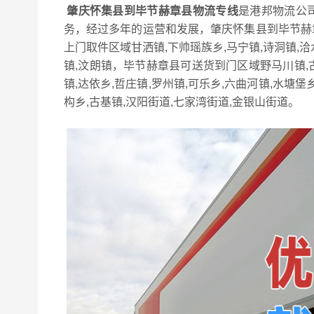
肇庆怀集县到毕节赫章县物流专线
是港邦物流公
务，经过多年的运营和发展，肇庆怀集县到毕节赫
上门取件区域甘洒镇,下帅瑶族乡,马宁镇,诗洞镇,洽水
镇,汶朗镇，毕节赫章县可送货到门区域野马川镇,古达
镇,达依乡,哲庄镇,罗州镇,可乐乡,六曲河镇,水塘堡乡
构乡,古基镇,汉阳街道,七家湾街道,金银山街道。