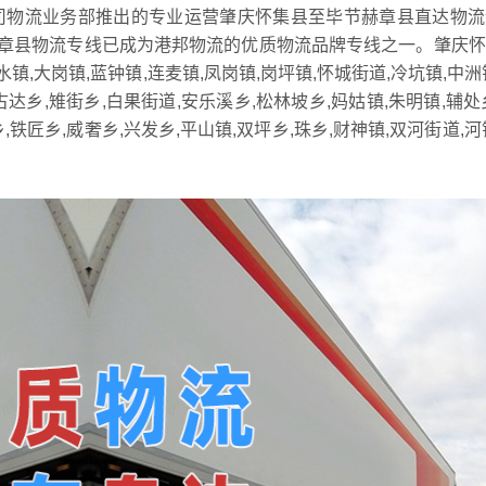
司物流业务部推出的专业运营肇庆怀集县至毕节赫章县直达物流
章县物流专线已成为港邦物流的优质物流品牌专线之一。肇庆怀
镇,大岗镇,蓝钟镇,连麦镇,凤岗镇,岗坪镇,怀城街道,冷坑镇,中洲
乡,雉街乡,白果街道,安乐溪乡,松林坡乡,妈姑镇,朱明镇,辅处
,铁匠乡,威奢乡,兴发乡,平山镇,双坪乡,珠乡,财神镇,双河街道,河