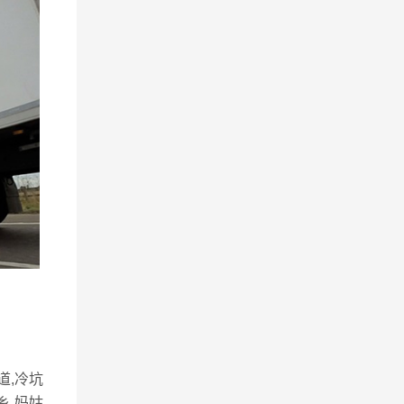
道,冷坑
乡,妈姑