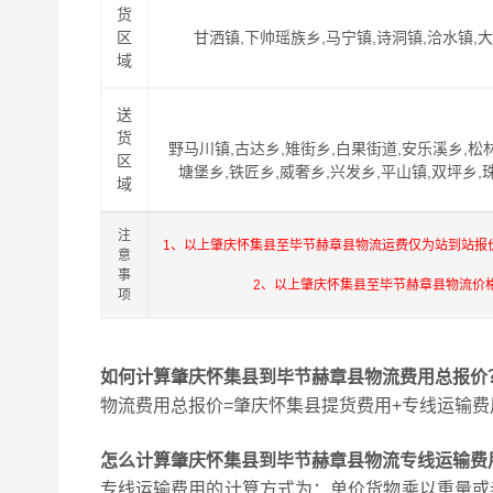
货
区
甘洒镇,下帅瑶族乡,马宁镇,诗洞镇,洽水镇,大
域
送
货
野马川镇,古达乡,雉街乡,白果街道,安乐溪乡,松林
区
塘堡乡,铁匠乡,威奢乡,兴发乡,平山镇,双坪乡,
域
注
1、以上肇庆怀集县至毕节赫章县物流运费仅为站到站报
意
事
2、以上肇庆怀集县至毕节赫章县物流价
项
如何计算肇庆怀集县到毕节赫章县物流费用总报价
物流费用总报价=肇庆怀集县提货费用+专线运输费
怎么计算肇庆怀集县到毕节赫章县物流专线运输费
专线运输费用的计算方式为：单价货物乘以重量或