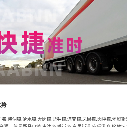
优势
,诗洞镇,洽水镇,大岗镇,蓝钟镇,连麦镇,凤岗镇,岗坪镇,怀城街
资源，依靠野马川镇,古达乡,雉街乡,白果街道,安乐溪乡,松林坡