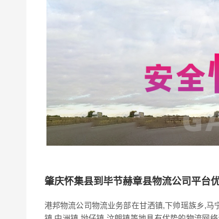
肇庆怀集县到毕节赫章县物流公司平台
港邦物流公司物流业务部在甘洒镇,下帅瑶族乡,马宁镇
镇,中洲镇,坳仔镇,汶朗镇等地具有优势的物流网络