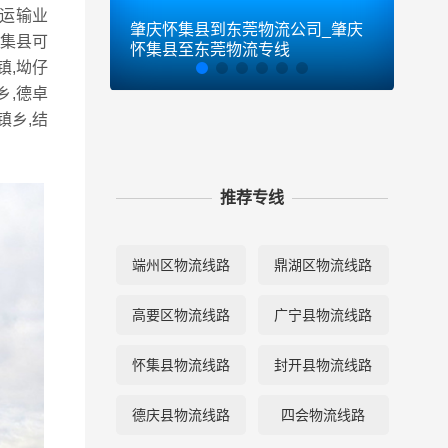
运输业
肇庆怀集县到东莞物流公司_肇庆
肇庆
集县可
怀集县至东莞物流专线
怀集
镇,坳仔
乡,德卓
镇乡,结
推荐专线
端州区物流线路
鼎湖区物流线路
高要区物流线路
广宁县物流线路
怀集县物流线路
封开县物流线路
德庆县物流线路
四会物流线路