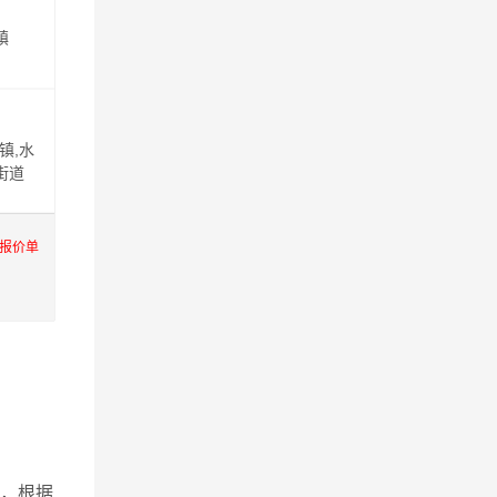
镇
镇,水
街道
际报价单
，根据