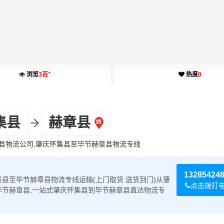
+
浏览
3百
热度
0
集县
赫章县
县物流公司,肇庆怀集县至毕节赫章县物流专线
13285424
县至毕节赫章县物流专线运输(上门取货 送货到门)从肇
点击拨打
毕节赫章县,一站式肇庆怀集县到毕节赫章县直达物流专