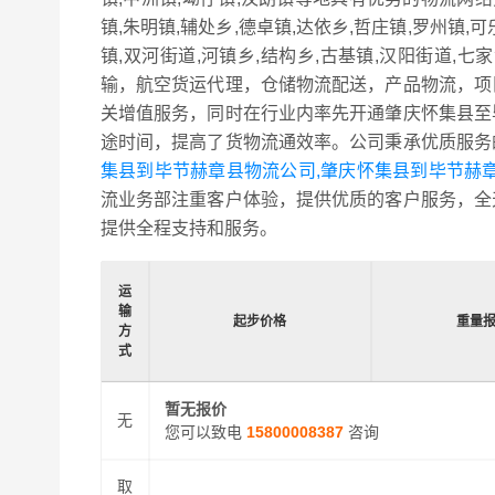
镇,朱明镇,辅处乡,德卓镇,达依乡,哲庄镇,罗州镇,可
镇,双河街道,河镇乡,结构乡,古基镇,汉阳街道
输，航空货运代理，仓储物流配送，产品物流，项
关增值服务，同时在行业内率先开通肇庆怀集县至
途时间，提高了货物流通效率。公司秉承优质服务
集县到毕节赫章县物流公司,肇庆怀集县到毕节赫
流业务部注重客户体验，提供优质的客户服务，全
提供全程支持和服务。
运
输
起步价格
重量
方
式
暂无报价
无
您可以致电
15800008387
咨询
取