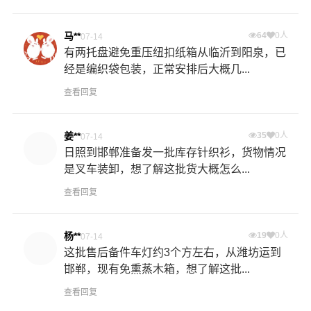
马**
64
0人
07-14
有两托盘避免重压纽扣纸箱从临沂到阳泉，已
经是编织袋包装，正常安排后大概几...
查看回复
姜**
35
0人
07-14
日照到邯郸准备发一批库存针织衫，货物情况
是叉车装卸，想了解这批货大概怎么...
查看回复
杨**
19
0人
07-14
这批售后备件车灯约3个方左右，从潍坊运到
邯郸，现有免熏蒸木箱，想了解这批...
查看回复