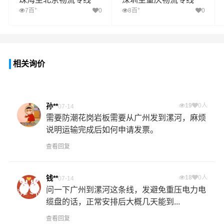
+
+
7百
0
8百
0
相关询价
孙**
19
0人
07-14
需要防潮花岗岩板需要从广州发到漯河，麻烦
说明运输完成后如何申请发票。
查看回复
钱**
18
0人
07-14
问一下广州到漯河这条线，发避免重压电力电
缆盘的话，正常安排后大概几天能到...
查看回复