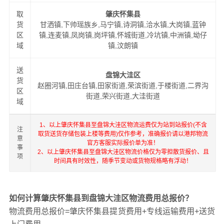
取
肇庆怀集县
货
甘洒镇,下帅瑶族乡,马宁镇,诗洞镇,洽水镇,大岗镇,蓝钟
区
镇,连麦镇,凤岗镇,岗坪镇,怀城街道,冷坑镇,中洲镇,坳仔
域
镇,汶朗镇
送
盘锦大洼区
货
赵圈河镇,田庄台镇,田家街道,荣滨街道,于楼街道,二界沟
区
街道,荣兴街道,大洼街道
域
1、以上肇庆怀集县至盘锦大洼区物流运费仅为站到站报价(不含
注
取货送货存储包装上楼等费用)仅作参考，准确报价请以港邦物流
意
官方客服实际报价单为准！
事
2、以上肇庆怀集县至盘锦大洼区物流价格仅为零担散货报价、且
项
时间具有时效性，随季节变动或货物规格略有浮动！
如何计算肇庆怀集县到盘锦大洼区物流费用总报价？
物流费用总报价=肇庆怀集县提货费用+专线运输费用+送货