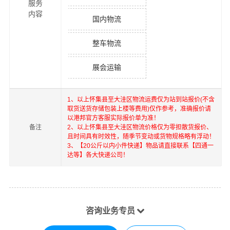
服务
内容
国内物流
整车物流
展会运输
1、以上
怀集县
至
大洼区
物流运费仅为站到站报价(不含
取货送货存储包装上楼等费用)仅作参考，准确报价请
以港邦官方客服实际报价单为准！
备注
2、以上
怀集县
至
大洼区
物流价格仅为零担散货报价、
且时间具有时效性，随季节变动或货物规格略有浮动！
3、【20公斤以内小件快递】物品请直接联系【四通一
达等】各大快递公司！
咨询业务专员