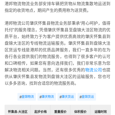
港邦物流物流业务部安排车辆把货物从物流集散地运送到
指定的收货地点，期间产生的费用称为送货费。
港邦物流公司肇庆怀集县物流业务部秉承“用心呵护，值得
托付”的服务理念，凭借肇庆怀集县至盘锦大洼区物流的优
质平台，始终致力于为客户提供优质高效的肇庆怀集县到
盘锦大洼区的专线物流运输服务。肇庆怀集县到盘锦大洼
区货运专线是港邦的优质品牌服务，我们一直多年的在为
各行各业提供我们的物流服务，也得到了很多客户的认可
和口碑相传，如果您有意向选择我们，我们非常乐意为您
解决物流相关问题。当然，还有很多优秀的
物流公司
也提
供从肇庆怀集县发物流到盘锦大洼区的运输服务，您也可
以多多咨询，找到合适您的物流服务商。
#
#
#
#
盘锦物流
肇庆物流
肇庆货运
盘锦货运
怀集县-大洼区
起步价格
重量报价
体积报价
运输时效