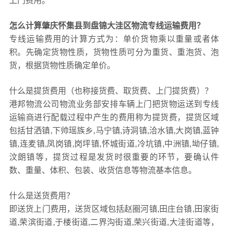
上门费用。
怎么计算肇庆怀集县到盘锦大洼区物流专线运输费用？
专线运输费用的计算方式为：单价货物乘以重量或者体
积。先确定货物性质，货物性质可分为重货、重泡货、泡
货，根据货物性质确定单价。
什么是提货费用（也称接货费、取货费、上门提货费）？
港邦物流公司物流业务部安排车辆上门把货物运送到专线
运输商进行配载过程中产生的费用称为提货费，提货区域
包括甘洒镇,下帅瑶族乡,马宁镇,诗洞镇,洽水镇,大岗镇,蓝钟
镇,连麦镇,凤岗镇,岗坪镇,怀城街道,冷坑镇,中洲镇,坳仔镇,
汶朗镇等，提货过程是发货时很重要的环节，要确认件
数、重量、体积、包装、收货信息等物流基本信息。
什么是送货费用？
即送货上门费用，送货区域包括赵圈河镇,田庄台镇,田家街
道,荣滨街道,于楼街道,二界沟街道,荣兴街道,大洼街道等，