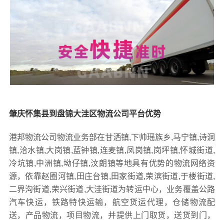
肇庆怀集县到盘锦大洼区物流公司平台优势
港邦物流公司物流业务部在甘洒镇,下帅瑶族乡,马宁镇,诗洞
镇,洽水镇,大岗镇,蓝钟镇,连麦镇,凤岗镇,岗坪镇,怀城街道,
冷坑镇,中洲镇,坳仔镇,汶朗镇等地具有优势的物流网络资
源，依靠赵圈河镇,田庄台镇,田家街道,荣滨街道,于楼街道,
二界沟街道,荣兴街道,大洼街道为转运中心，业务覆盖公路
汽车快运，铁路特快运输，航空货运代理，仓储物流配
送，产品物流，项目物流，并提供上门取货，送货到门，