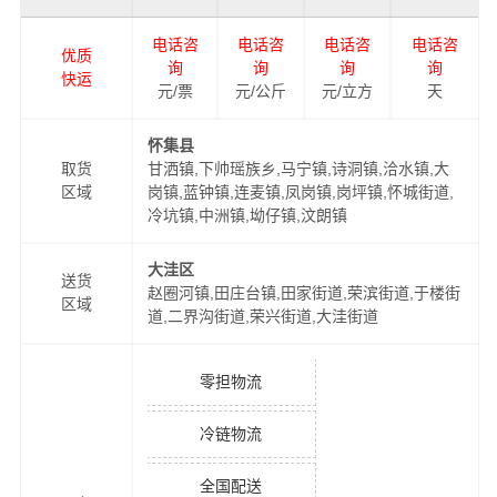
电话咨
电话咨
电话咨
电话咨
优质
询
询
询
询
快运
元/票
元/公斤
元/立方
天
怀集县
取货
甘洒镇,下帅瑶族乡,马宁镇,诗洞镇,洽水镇,大
区域
岗镇,蓝钟镇,连麦镇,凤岗镇,岗坪镇,怀城街道,
冷坑镇,中洲镇,坳仔镇,汶朗镇
大洼区
送货
赵圈河镇,田庄台镇,田家街道,荣滨街道,于楼街
区域
道,二界沟街道,荣兴街道,大洼街道
零担物流
冷链物流
全国配送