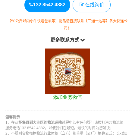
132 8542 4882
在线询价
【50公斤以内小件快递包裹等】物品请直接联系【三通一达等】各大快递公
司！
更多联系方式
添加业务微信
温馨提示
1、在从
怀集县到大洼区的物流运输
过程中若有任何疑问请拨打
港邦物流
统一
服务电话
132 8542 4882
，以便我们在最短，最快的时间为您解决；
2、不规则货物根据物流行业体积（立方）和重量（公斤）换算公式：长x宽x