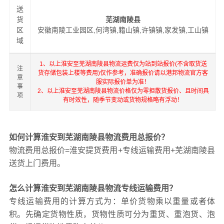
送
货
芜湖南陵县
区
安徽南陵工业园区,何湾镇,籍山镇,许镇镇,家发镇,工山镇
域
1、以上淮安至芜湖南陵县物流运费仅为站到站报价(不含取货送
注
货存储包装上楼等费用)仅作参考，准确报价请以港邦物流官方客
意
服实际报价单为准！
事
2、以上淮安至芜湖南陵县物流价格仅为零担散货报价、且时间具
项
有时效性，随季节变动或货物规格略有浮动！
如何计算淮安到芜湖南陵县物流费用总报价？
物流费用总报价=淮安提货费用+专线运输费用+芜湖南陵县
送货上门费用。
怎么计算淮安到芜湖南陵县物流专线运输费用？
专线运输费用的计算方式为：单价货物乘以重量或者体
积。先确定货物性质，货物性质可分为重货、重泡货、泡