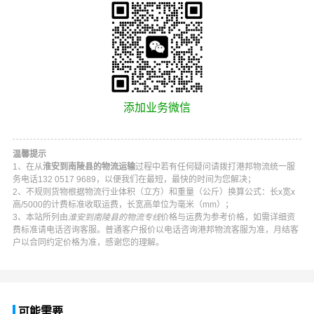
添加业务微信
温馨提示
1、在从
淮安到南陵县的物流运输
过程中若有任何疑问请拨打
港邦物流
统一服
务电话
132 0517 9689
，以便我们在最短，最快的时间为您解决；
2、不规则货物根据物流行业体积（立方）和重量（公斤）换算公式：长x宽x
高/5000的计费标准收取运费，长宽高单位为毫米（mm）；
3、本站所列由
淮安到南陵县的物流专线
价格与运费为参考价格，如需详细资
费标准请电话咨询客服。普通客户报价以电话咨询
港邦物流
客服为准，月结客
户以合同约定价格为准，感谢您的理解。
可能需要