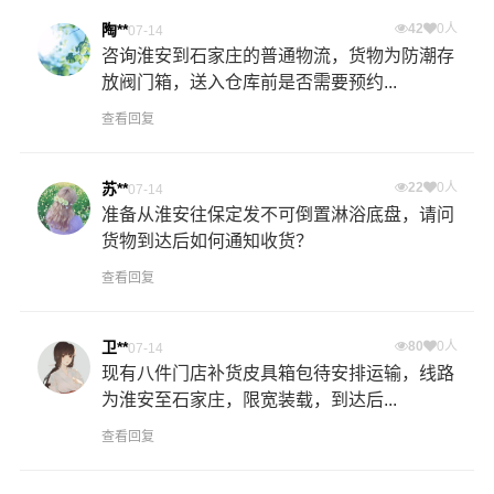
陶**
42
0人
07-14
咨询淮安到石家庄的普通物流，货物为防潮存
放阀门箱，送入仓库前是否需要预约...
查看回复
苏**
22
0人
07-14
准备从淮安往保定发不可倒置淋浴底盘，请问
货物到达后如何通知收货？
查看回复
卫**
80
0人
07-14
现有八件门店补货皮具箱包待安排运输，线路
为淮安至石家庄，限宽装载，到达后...
查看回复