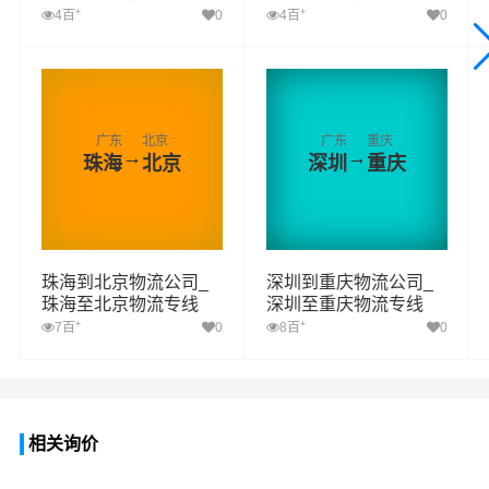
+
+
4百
0
4百
0
广东
北京
广东
重庆
→
→
珠海
北京
深圳
重庆
珠海到北京物流公司_
深圳到重庆物流公司_
珠海至北京物流专线
深圳至重庆物流专线
+
+
7百
0
8百
0
相关询价