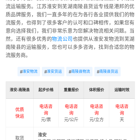
流运输服务。江苏淮安到芜湖南陵县货运专线是港邦的优
质品牌服务，我们一直多年的在为各行各业提供我们的物
流服务，也得到了很多客户的认可和口碑相传，如果您有
意向选择我们，我们非常乐意为您解决物流相关问题。当
然，还有很多优秀的
物流公司
也提供从淮安发物流到芜湖
南陵县的运输服务，您也可以多多咨询，找到合适您的物
流服务商。
#
#
#
#
淮安物流
淮安货运
南陵县物流
南陵县货运
淮安-南陵县
起步价格
重量报价
体积报价
运输时效
电话咨
电话咨
电话咨
电话咨
优质
询
询
询
询
快运
元/票
元/公斤
元/立方
天
淮安
取货