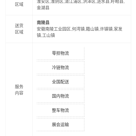
淮安区,淮阴区,清江浦区,洪泽区,涟水县,盱眙县,
区域
金湖县
南陵县
送货
安徽南陵工业园区,何湾镇,籍山镇,许镇镇,家发
区域
镇,工山镇
零担物流
冷链物流
全国配送
服务
内容
国内物流
整车物流
展会运输