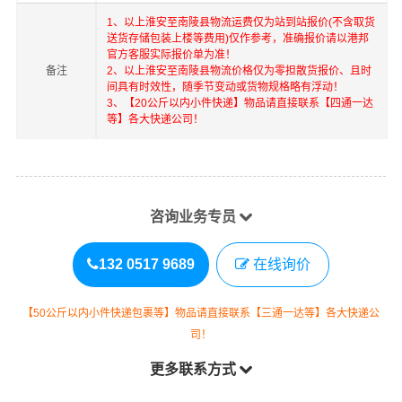
1、以上
淮安
至
南陵县
物流运费仅为站到站报价(不含取货
送货存储包装上楼等费用)仅作参考，准确报价请以港邦
官方客服实际报价单为准！
备注
2、以上
淮安
至
南陵县
物流价格仅为零担散货报价、且时
间具有时效性，随季节变动或货物规格略有浮动！
3、【20公斤以内小件快递】物品请直接联系【四通一达
等】各大快递公司！
咨询业务专员
132 0517 9689
在线询价
【50公斤以内小件快递包裹等】物品请直接联系【三通一达等】各大快递公
司！
更多联系方式