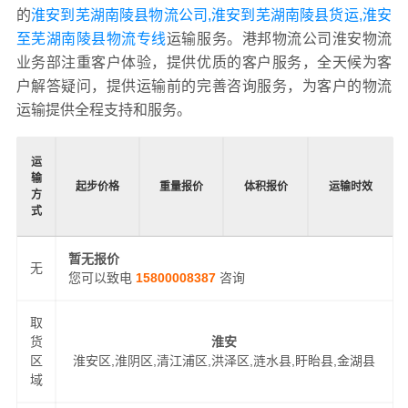
的
淮安到芜湖南陵县物流公司,淮安到芜湖南陵县货运,淮安
至芜湖南陵县物流专线
运输服务。港邦物流公司淮安物流
业务部注重客户体验，提供优质的客户服务，全天候为客
户解答疑问，提供运输前的完善咨询服务，为客户的物流
运输提供全程支持和服务。
运
输
起步价格
重量报价
体积报价
运输时效
方
式
暂无报价
无
您可以致电
15800008387
咨询
取
货
淮安
区
淮安区,淮阴区,清江浦区,洪泽区,涟水县,盱眙县,金湖县
域