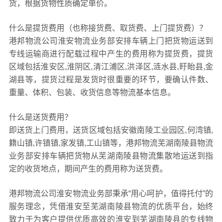
货，根据货物性质确定单价。
什么是提货费用（也称接货费、取货费、上门提货费）？
港邦物流公司淮安物流业务部安排车辆上门把货物运送到
专线运输商进行配载过程中产生的费用称为提货费，提货
区域包括淮安区,淮阴区,清江浦区,洪泽区,涟水县,盱眙县,金
湖县等，提货过程是发货时很重要的环节，要确认件数、
重量、体积、包装、收货信息等物流基本信息。
什么是送货费用？
即送货上门费用，送货区域包括安徽南陵工业园区,何湾镇,
籍山镇,许镇镇,家发镇,工山镇等，港邦物流芜湖南陵县物流
业务部安排车辆把货物从芜湖南陵县物流集散地运送到指
定的收货地点，期间产生的费用称为送货费。
港邦物流公司淮安物流业务部秉承“用心呵护，值得托付”的
服务理念，凭借淮安至芜湖南陵县物流的优质平台，始终
致力于为客户提供优质高效的淮安到芜湖南陵县的专线物