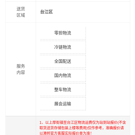
送货
台江区
区域
零担物流
冷链物流
全国配送
服务
内容
国内物流
整车物流
展会运输
1、以上
厚街镇
至
台江区
物流运费仅为站到站报价(不含
取货送货存储包装上楼等费用)仅作参考，准确报价请
以港邦官方客服实际报价单为准！