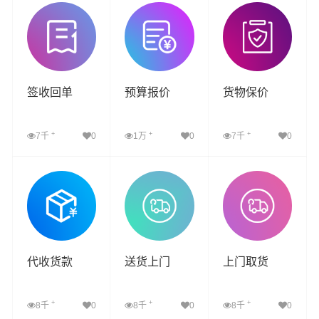
签收回单
预算报价
货物保价
+
+
+
7千
0
1万
0
7千
0
查看详细
查看详细
查看详细
代收货款
送货上门
上门取货
+
+
+
8千
0
8千
0
8千
0