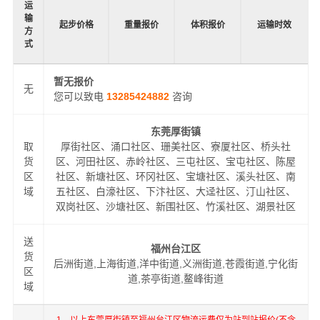
运
输
起步价格
重量报价
体积报价
运输时效
方
式
暂无报价
无
您可以致电
13285424882
咨询
东莞厚街镇
取
厚街社区、涌口社区、珊美社区、寮厦社区、桥头社
货
区、河田社区、赤岭社区、三屯社区、宝屯社区、陈屋
区
社区、新塘社区、环冈社区、宝塘社区、溪头社区、南
域
五社区、白濠社区、下汴社区、大迳社区、汀山社区、
双岗社区、沙塘社区、新围社区、竹溪社区、湖景社区
送
福州台江区
货
后洲街道,上海街道,洋中街道,义洲街道,苍霞街道,宁化街
区
道,茶亭街道,鳌峰街道
域