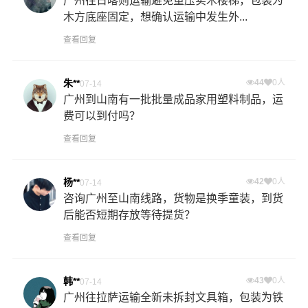
广州往日喀则运输避免重压实木楼梯，包装为
木方底座固定，想确认运输中发生外...
查看回复
朱**
44
0人
07-14
广州到山南有一批批量成品家用塑料制品，运
费可以到付吗？
查看回复
杨**
42
0人
07-14
咨询广州至山南线路，货物是换季童装，到货
后能否短期存放等待提货？
查看回复
韩**
43
0人
07-14
广州往拉萨运输全新未拆封文具箱，包装为铁