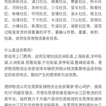
包括厚街社区、涌口社区、珊美社区、寮厦社区、桥头社
区、河田社区、赤岭社区、三屯社区、宝屯社区、陈屋社
区、新塘社区、环冈社区、宝塘社区、溪头社区、南五社
区、白濠社区、下汴社区、大迳社区、汀山社区、双岗社
区、沙塘社区、新围社区、竹溪社区、湖景社区等，提货
过程是发货时很重要的环节，要确认件数、重量、体积、
包装、收货信息等物流基本信息。
什么是送货费用？
即送货上门费用，送货区域包括后洲街道,上海街道,洋中街
道,义洲街道,苍霞街道,宁化街道,茶亭街道,鳌峰街道等，港
邦物流物流业务部安排车辆把货物从物流集散地运送到指
定的收货地点，期间产生的费用称为送货费。
港邦物流公司东莞厚街镇物流业务部秉承“用心呵护，值得
托付”的服务理念，凭借东莞厚街镇至福州台江区物流的优
质平台，始终致力于为客户提供优质高效的东莞厚街镇到
福州台江区的专线物流运输服务。东莞厚街镇到福州台江