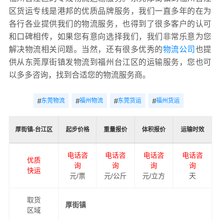
区货运专线是港邦的优质品牌服务，我们一直多年的在为
各行各业提供我们的物流服务，也得到了很多客户的认可
和口碑相传，如果您有意向选择我们，我们非常乐意为您
解决物流相关问题。当然，还有很多优秀的
物流公司
也提
供从东莞厚街镇发物流到福州台江区的运输服务，您也可
以多多咨询，找到合适您的物流服务商。
#
#
#
#
东莞物流
福州物流
东莞货运
福州货运
厚街镇-台江区
起步价格
重量报价
体积报价
运输时效
电话咨
电话咨
电话咨
电话咨
优质
询
询
询
询
快运
元/票
元/公斤
元/立方
天
取货
厚街镇
区域