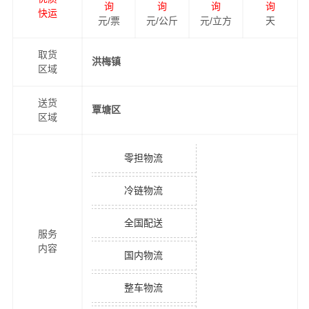
询
询
询
询
快运
元/票
元/公斤
元/立方
天
取货
洪梅镇
区域
送货
覃塘区
区域
零担物流
冷链物流
全国配送
服务
内容
国内物流
整车物流