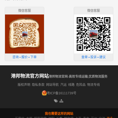
微信客服
微信客服
咨询 ▪ 报价 ▪ 下单
查单 ▪ 投诉 ▪ 建议
港邦物流官方网站
港邦物流官网-高效专线运输,优质物流服务
版权声明
隐私条款
网站导航
汽运
线路
危险品
物流专线
粤ICP备16111739号
我也需要这样的网站