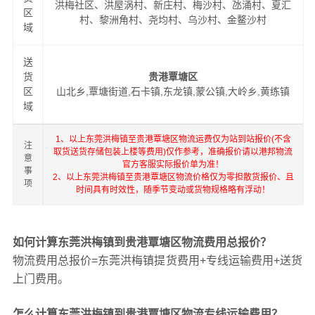
洪梅社区、洪屋涡村、新庄村、梅沙村、氹涌村、夏汇
区
村、黎洲角村、尧均村、乌沙村、金鳌沙村
域
送
货
贵港覃塘区
区
山北乡,覃塘街道,石卡镇,东龙镇,蒙公镇,大岭乡,黄练镇
域
1、以上东莞洪梅镇至贵港覃塘区物流运费仅为站到站报价(不含
注
取货送货存储包装上楼等费用)仅作参考，准确报价请以港邦物流
意
官方客服实际报价单为准！
事
2、以上东莞洪梅镇至贵港覃塘区物流价格仅为零担散货报价、且
项
时间具有时效性，随季节变动或货物规格略有浮动！
如何计算东莞洪梅镇到贵港覃塘区物流费用总报价？
物流费用总报价=东莞洪梅镇提货费用+专线运输费用+送货
上门费用。
怎么计算东莞洪梅镇到贵港覃塘区物流专线运输费用？