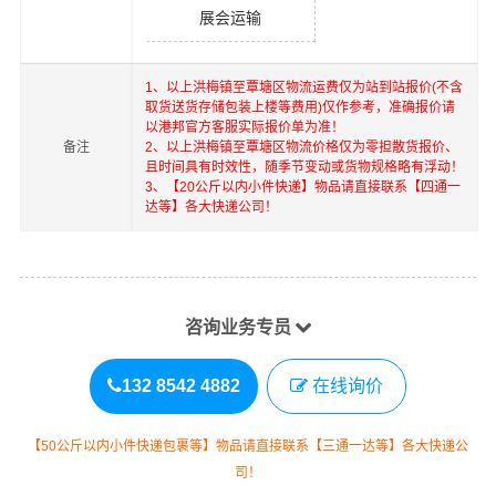
展会运输
1、以上
洪梅镇
至
覃塘区
物流运费仅为站到站报价(不含
取货送货存储包装上楼等费用)仅作参考，准确报价请
以港邦官方客服实际报价单为准！
备注
2、以上
洪梅镇
至
覃塘区
物流价格仅为零担散货报价、
且时间具有时效性，随季节变动或货物规格略有浮动！
3、【20公斤以内小件快递】物品请直接联系【四通一
达等】各大快递公司！
咨询业务专员
132 8542 4882
在线询价
【50公斤以内小件快递包裹等】物品请直接联系【三通一达等】各大快递公
司！