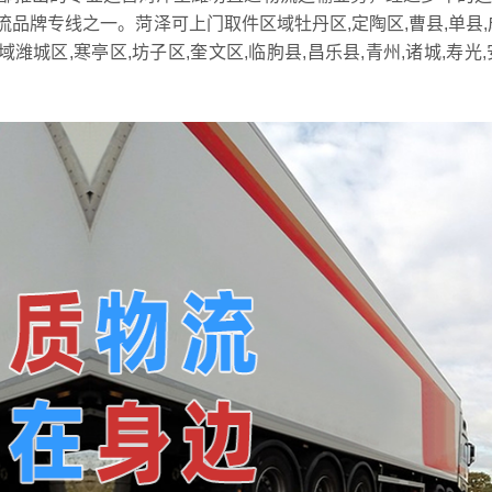
品牌专线之一。菏泽可上门取件区域牡丹区,定陶区,曹县,单县,
潍城区,寒亭区,坊子区,奎文区,临朐县,昌乐县,青州,诸城,寿光,