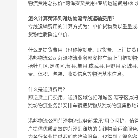
物流费用总报价=菏泽提货费用+专线运输费用+潍
怎么计算菏泽到潍坊物流专线运输费用？
专线运输费用的计算方式为：单价货物乘以重量或
货物性质确定单价。
什么是提货费用（也称接货费、取货费、上门提货
港邦物流公司菏泽物流业务部安排车辆上门把货物
括牡丹区,定陶区,曹县,单县,成武县,巨野县,郓
量、体积、包装、收货信息等物流基本信息。
什么是送货费用？
即送货上门费用，送货区域包括潍城区,寒亭区,坊子区
潍坊物流业务部安排车辆把货物从潍坊物流集散地
港邦物流公司菏泽物流业务部秉承“用心呵护，值
户提供优质高效的菏泽到潍坊的专线物流运输服务
为各行各业提供我们的物流服务，也得到了很多客