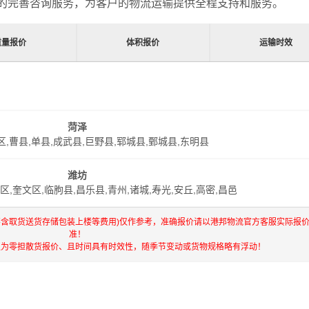
的完善咨询服务，为客户的物流运输提供全程支持和服务。
重量报价
体积报价
运输时效
菏泽
区,曹县,单县,成武县,巨野县,郓城县,鄄城县,东明县
潍坊
区,奎文区,临朐县,昌乐县,青州,诸城,寿光,安丘,高密,昌邑
不含取货送货存储包装上楼等费用)仅作参考，准确报价请以港邦物流官方客服实际报
准！
仅为零担散货报价、且时间具有时效性，随季节变动或货物规格略有浮动！