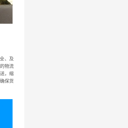
全、及
的物流
送，缩
确保货