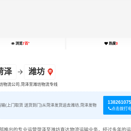
+
浏览
7百
热度
0
菏泽
潍坊
坊物流公司,菏泽至潍坊物流专线
13826107
输(上门取货 送货到门)从菏泽发货运去潍坊,菏泽发物
点击拨打
部推出的专业运营菏泽至潍坊直达物流运输业务，经过多年的运