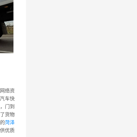
流网络资
路汽车快
，门到
了货物
的
菏泽
供优质