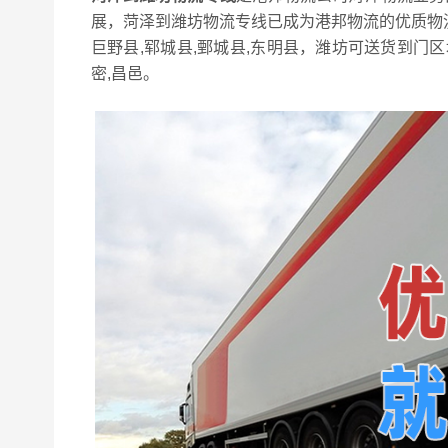
展，菏泽到潍坊物流专线已成为港邦物流的优质物流
巨野县,郓城县,鄄城县,东明县，潍坊可送货到门区域
密,昌邑。