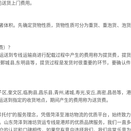
坊送货上门费用。
者体积。先确定货物性质，货物性质可分为重货、重泡货、泡货
费）？
运送到专线运输商进行配载过程中产生的费用称为提货费，提货
城县,鄄城县,东明县等，提货过程是发货时很重要的环节，要确认
,奎文区,临朐县,昌乐县,青州,诸城,寿光,安丘,高密,昌邑等，
运送到指定的收货地点，期间产生的费用称为送货费。
得托付”的服务理念，凭借菏泽至潍坊物流的优质平台，始终致
。山东菏泽到潍坊货运专线是港邦的优质品牌服务，我们一直多
户的认可和口碑相传，如果您有意向选择我们，我们非常乐意为