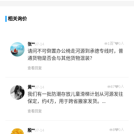
相关询价
+
张**
1百
0人
07-14
请问不可倒置办公椅走河源到承德专线时，普
通货物是否会与其他货物混装？
查看回复
黄**
67
0人
07-14
我们有一批防潮存放儿童滑梯计划从河源发往
保定，约4方，用于跨省搬家发货。...
查看回复
殷**
8
0人
07-14