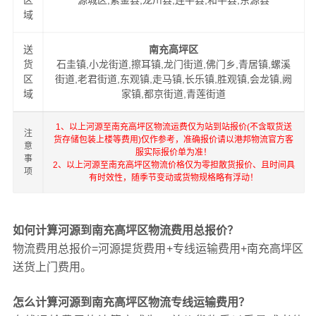
区
源城区,紫金县,龙川县,连平县,和平县,东源县
域
送
南充高坪区
货
石圭镇,小龙街道,擦耳镇,龙门街道,佛门乡,青居镇,螺溪
区
街道,老君街道,东观镇,走马镇,长乐镇,胜观镇,会龙镇,阙
域
家镇,都京街道,青莲街道
1、以上河源至南充高坪区物流运费仅为站到站报价(不含取货送
注
货存储包装上楼等费用)仅作参考，准确报价请以港邦物流官方客
意
服实际报价单为准！
事
2、以上河源至南充高坪区物流价格仅为零担散货报价、且时间具
项
有时效性，随季节变动或货物规格略有浮动！
如何计算河源到南充高坪区物流费用总报价？
物流费用总报价=河源提货费用+专线运输费用+南充高坪区
送货上门费用。
怎么计算河源到南充高坪区物流专线运输费用？