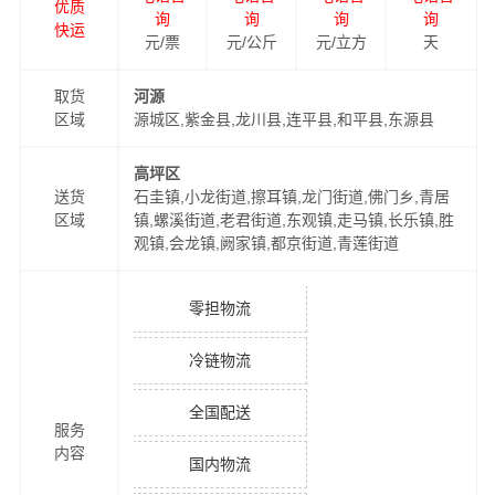
优质
询
询
询
询
快运
元/票
元/公斤
元/立方
天
取货
河源
区域
源城区,紫金县,龙川县,连平县,和平县,东源县
高坪区
送货
石圭镇,小龙街道,擦耳镇,龙门街道,佛门乡,青居
区域
镇,螺溪街道,老君街道,东观镇,走马镇,长乐镇,胜
观镇,会龙镇,阙家镇,都京街道,青莲街道
零担物流
冷链物流
全国配送
服务
内容
国内物流