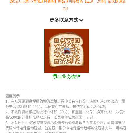
【50公斤以内小件快递包裹等】物品请直接联系【三通一达等】各大快递公
司！
更多联系方式
添加业务微信
温馨提示
1、在从
河源到高坪区的物流运输
过程中若有任何疑问请拨打
港邦物流
统一服
务电话
132 8542 4882
，以便我们在最短，最快的时间为您解决；
2、不规则货物根据物流行业体积（立方）和重量（公斤）换算公式：长x宽x
高/5000的计费标准收取运费，长宽高单位为毫米（mm）；
3、本站所列由
河源到高坪区的物流专线
价格与运费为参考价格，如需详细资
费标准请电话咨询客服。普通客户报价以电话咨询
港邦物流
客服为准，月结客