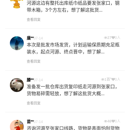
河源这边有整托出库纸巾纸品要发张家口，钢
带木箱，3个方左右，想了解这批货...
查看回复
唐**
27
0人
07-14
本次是批发市场发货，计划运输保质期充足瓶
装水，起点河源、终点晋中，想了解...
查看回复
+
滕**
1百
0人
07-14
准备发一批仓库出货复印纸走河源到张家口，
货物易碎需轻放，想了解这批货大概...
查看回复
苗**
46
0人
07-14
咨询河源至张家口线路，货物是表面怕刮货物