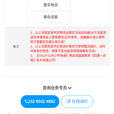
整车物流
展会运输
1、以上
河源
至
高坪区
物流运费仅为站到站报价(不含取货
送货存储包装上楼等费用)仅作参考，准确报价请以港邦
官方客服实际报价单为准！
备注
2、以上
河源
至
高坪区
物流价格仅为零担散货报价、且时
间具有时效性，随季节变动或货物规格略有浮动！
3、【20公斤以内小件快递】物品请直接联系【四通一达
等】各大快递公司！
咨询业务专员
132 8542 4882
在线询价