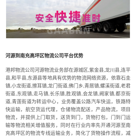
河源到南充高坪区物流公司平台优势
港邦物流公司河源物流业务部在源城区,紫金县,龙川县,连平
县,和平县,东源县等地具有优势的物流网络资源，依靠石圭
镇,小龙街道,擦耳镇,龙门街道,佛门乡,青居镇,螺溪街道,老君
街道,东观镇,走马镇,长乐镇,胜观镇,会龙镇,阙家镇,都京街
道,青莲街道为转运中心，业务覆盖公路汽车快运，铁路特
快运输，航空货运代理，仓储物流配送，产品物流，项目
物流，并提供上门取货，送货到门，货物打包，门到门运
输等物流相关增值服务，同时在行业内率先开通河源至南
充高坪区的物流专线运输业务，简化了货物操作流程，减