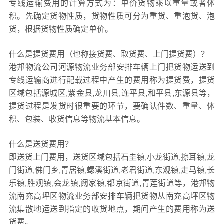
专线运输费用的计算方式为：单价货物乘以重量或者体
积。先确定货物性质，货物性质可分为重货、重泡货、泡
货，根据货物性质确定单价。
什么是提货费用（也称接货费、取货费、上门提货费）？
港邦物流公司河源物流业务部安排车辆上门把货物运送到
专线运输商进行配载过程中产生的费用称为提货费，提货
区域包括源城区,紫金县,龙川县,连平县,和平县,东源县等，
提货过程是发货时很重要的环节，要确认件数、重量、体
积、包装、收货信息等物流基本信息。
什么是送货费用？
即送货上门费用，送货区域包括石圭镇,小龙街道,擦耳镇,龙
门街道,佛门乡,青居镇,螺溪街道,老君街道,东观镇,走马镇,长
乐镇,胜观镇,会龙镇,阙家镇,都京街道,青莲街道等，港邦物
流南充高坪区物流业务部安排车辆把货物从南充高坪区物
流集散地运送到指定的收货地点，期间产生的费用称为送
货费。