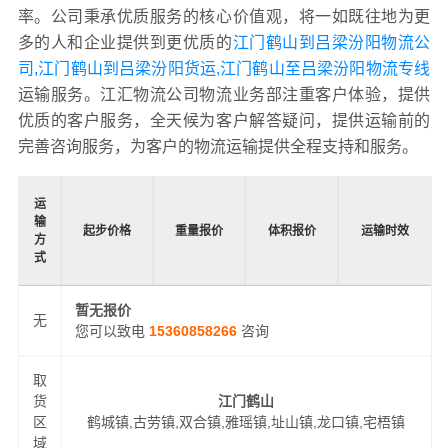
率。公司秉承优质服务的核心价值观，将一如既往地为更
多的人和企业提供到更优质的
江门鹤山到吕梁汾阳物流公
司,江门鹤山到吕梁汾阳货运,江门鹤山至吕梁汾阳物流专线
运输服务。江汇物流公司物流业务部注重客户体验，提供
优质的客户服务，全天候为客户解答疑问，提供运输前的
完善咨询服务，为客户的物流运输提供全程支持和服务。
运
输
起步价格
重量报价
体积报价
运输时效
方
式
暂无报价
无
您可以致电
15360858266
咨询
取
货
江门鹤山
区
鹤城镇,古劳镇,双合镇,雅瑶镇,址山镇,龙口镇,宅梧镇
域