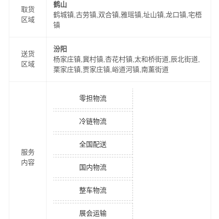
鹤山
取货
鹤城镇,古劳镇,双合镇,雅瑶镇,址山镇,龙口镇,宅梧
区域
镇
汾阳
送货
杨家庄镇,冀村镇,杏花村镇,太和桥街道,辰北街道,
区域
栗家庄镇,贾家庄镇,峪道河镇,南薰街道
零担物流
冷链物流
全国配送
服务
内容
国内物流
整车物流
展会运输