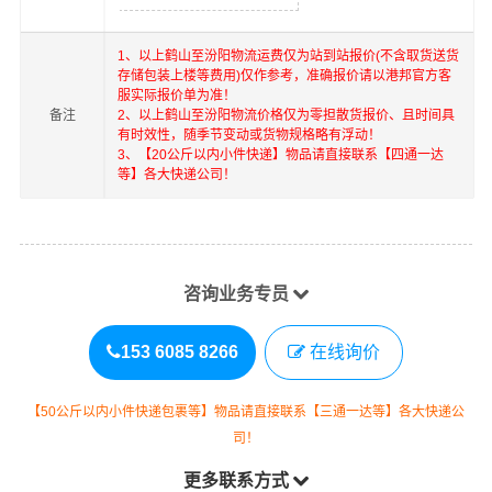
1、以上
鹤山
至
汾阳
物流运费仅为站到站报价(不含取货送货
存储包装上楼等费用)仅作参考，准确报价请以港邦官方客
服实际报价单为准！
备注
2、以上
鹤山
至
汾阳
物流价格仅为零担散货报价、且时间具
有时效性，随季节变动或货物规格略有浮动！
3、【20公斤以内小件快递】物品请直接联系【四通一达
等】各大快递公司！
咨询业务专员
153 6085 8266
在线询价
【50公斤以内小件快递包裹等】物品请直接联系【三通一达等】各大快递公
司！
更多联系方式