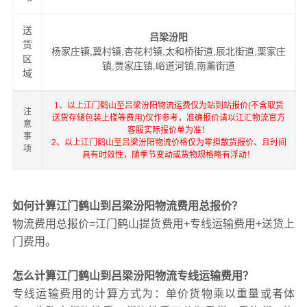
送
吕梁汾阳
货
杨家庄镇,冀村镇,杏花村镇,太和桥街道,辰北街道,栗家庄
区
镇,贾家庄镇,峪道河镇,南薰街道
域
1、以上江门鹤山至吕梁汾阳物流运费仅为站到站报价(不含取货
注
送货存储包装上楼等费用)仅作参考，准确报价请以江汇物流官方
意
客服实际报价单为准！
事
2、以上江门鹤山至吕梁汾阳物流价格仅为零担散货报价、且时间
项
具有时效性，随季节变动或货物规格略有浮动！
如何计算江门鹤山到吕梁汾阳物流费用总报价？
物流费用总报价=江门鹤山提货费用+专线运输费用+送货上
门费用。
怎么计算江门鹤山到吕梁汾阳物流专线运输费用？
专线运输费用的计算方式为：单价货物乘以重量或者体