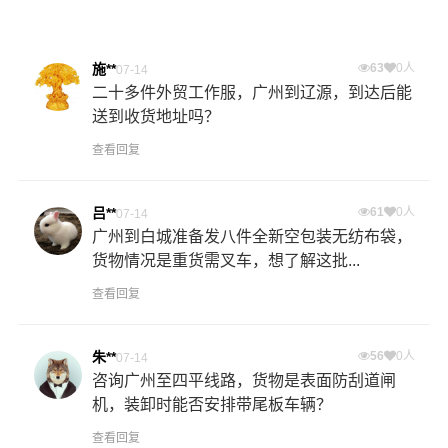
施**
63
0人
07-14
二十多件外贸工作服，广州到辽源，到达后能
送到收货地址吗？
查看回复
吕**
61
0人
07-14
广州到白城准备发八件全新空包装无纺布袋，
货物情况是重货需叉车，想了解这批...
查看回复
朱**
56
0人
07-14
咨询广州至四平线路，货物是表面防刮道闸
机，装卸时能否安排带尾板车辆？
查看回复