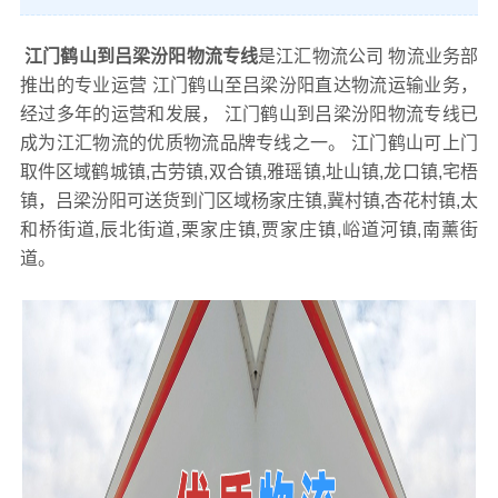
江门鹤山到吕梁汾阳物流专线
是江汇物流公司 物流业务部
推出的专业运营 江门鹤山至吕梁汾阳直达物流运输业务，
经过多年的运营和发展， 江门鹤山到吕梁汾阳物流专线已
成为江汇物流的优质物流品牌专线之一。 江门鹤山可上门
取件区域鹤城镇,古劳镇,双合镇,雅瑶镇,址山镇,龙口镇,宅梧
镇，吕梁汾阳可送货到门区域杨家庄镇,冀村镇,杏花村镇,太
和桥街道,辰北街道,栗家庄镇,贾家庄镇,峪道河镇,南薰街
道。