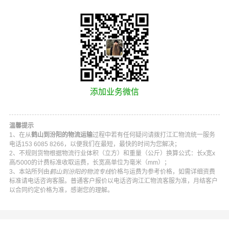
添加业务微信
温馨提示
1、在从
鹤山到汾阳的物流运输
过程中若有任何疑问请拨打
江汇物流
统一服务
电话
153 6085 8266
，以便我们在最短，最快的时间为您解决；
2、不规则货物根据物流行业体积（立方）和重量（公斤）换算公式：长x宽x
高/5000的计费标准收取运费，长宽高单位为毫米（mm）；
3、本站所列由
鹤山到汾阳的物流专线
价格与运费为参考价格，如需详细资费
标准请电话咨询客服。普通客户报价以电话咨询
江汇物流
客服为准，月结客户
以合同约定价格为准，感谢您的理解。