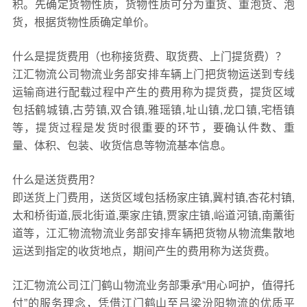
积。先确定货物性质，货物性质可分为重货、重泡货、泡
货，根据货物性质确定单价。
什么是提货费用（也称接货费、取货费、上门提货费）？
江汇物流公司物流业务部安排车辆上门把货物运送到专线
运输商进行配载过程中产生的费用称为提货费，提货区域
包括鹤城镇,古劳镇,双合镇,雅瑶镇,址山镇,龙口镇,宅梧镇
等，提货过程是发货时很重要的环节，要确认件数、重
量、体积、包装、收货信息等物流基本信息。
什么是送货费用？
即送货上门费用，送货区域包括杨家庄镇,冀村镇,杏花村镇,
太和桥街道,辰北街道,栗家庄镇,贾家庄镇,峪道河镇,南薰街
道等，江汇物流物流业务部安排车辆把货物从物流集散地
运送到指定的收货地点，期间产生的费用称为送货费。
江汇物流公司江门鹤山物流业务部秉承“用心呵护，值得托
付”的服务理念，凭借江门鹤山至吕梁汾阳物流的优质平