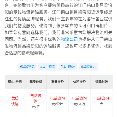
台，始终致力于为客户提供优质高效的江门鹤山到吕梁汾
阳的专线物流运输服务。江门鹤山到吕梁汾阳货运专线是
江汇的优质品牌服务，我们一直多年的在为各行各业提供
我们的物流服务，也得到了很多客户的认可和口碑相传，
如果您有意向选择我们，我们非常乐意为您解决物流相关
问题。当然，还有很多优秀的
物流公司
也提供从江门鹤山
发物流到吕梁汾阳的运输服务，您也可以多多咨询，找到
合适您的物流服务商。
#
#
#
#
吕梁物流
江门物流
江门货运
吕梁货运
鹤山-汾阳
起步价格
重量报价
体积报价
运输时效
电话咨
优质
电话咨询
电话咨询
电话咨询
询
快运
元/公斤
元/立方
天
元/票