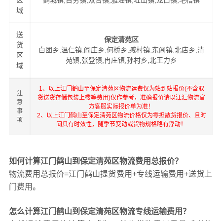
区
鹤城镇,古劳镇,双合镇,雅瑶镇,址山镇,龙口镇,宅梧镇
域
送
保定清苑区
货
白团乡,温仁镇,阎庄乡,何桥乡,臧村镇,东闾镇,北店乡,清
区
苑镇,张登镇,冉庄镇,孙村乡,北王力乡
域
1、以上江门鹤山至保定清苑区物流运费仅为站到站报价(不含取
注
货送货存储包装上楼等费用)仅作参考，准确报价请以江汇物流官
意
方客服实际报价单为准！
事
2、以上江门鹤山至保定清苑区物流价格仅为零担散货报价、且时
项
间具有时效性，随季节变动或货物规格略有浮动！
如何计算江门鹤山到保定清苑区物流费用总报价？
物流费用总报价=江门鹤山提货费用+专线运输费用+送货上
门费用。
怎么计算江门鹤山到保定清苑区物流专线运输费用？