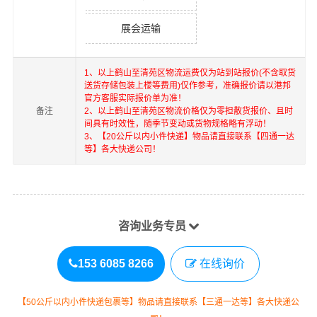
展会运输
1、以上
鹤山
至
清苑区
物流运费仅为站到站报价(不含取货
送货存储包装上楼等费用)仅作参考，准确报价请以港邦
官方客服实际报价单为准！
备注
2、以上
鹤山
至
清苑区
物流价格仅为零担散货报价、且时
间具有时效性，随季节变动或货物规格略有浮动！
3、【20公斤以内小件快递】物品请直接联系【四通一达
等】各大快递公司！
咨询业务专员
153 6085 8266
在线询价
【50公斤以内小件快递包裹等】物品请直接联系【三通一达等】各大快递公