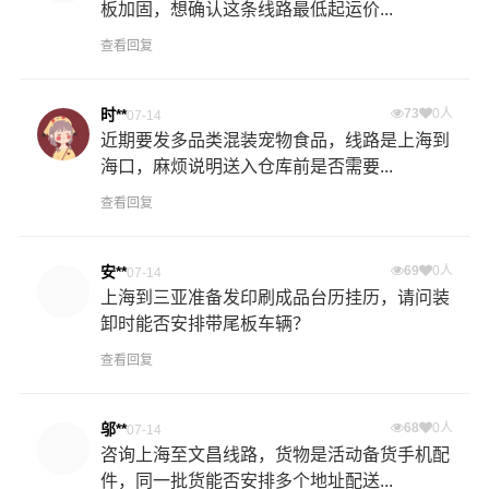
板加固，想确认这条线路最低起运价...
查看回复
时**
73
0人
07-14
近期要发多品类混装宠物食品，线路是上海到
海口，麻烦说明送入仓库前是否需要...
查看回复
安**
69
0人
07-14
上海到三亚准备发印刷成品台历挂历，请问装
卸时能否安排带尾板车辆？
查看回复
邬**
68
0人
07-14
咨询上海至文昌线路，货物是活动备货手机配
件，同一批货能否安排多个地址配送...