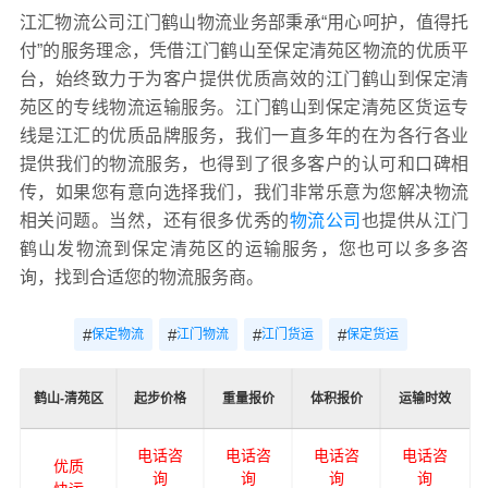
江汇物流公司江门鹤山物流业务部秉承“用心呵护，值得托
付”的服务理念，凭借江门鹤山至保定清苑区物流的优质平
台，始终致力于为客户提供优质高效的江门鹤山到保定清
苑区的专线物流运输服务。江门鹤山到保定清苑区货运专
线是江汇的优质品牌服务，我们一直多年的在为各行各业
提供我们的物流服务，也得到了很多客户的认可和口碑相
传，如果您有意向选择我们，我们非常乐意为您解决物流
相关问题。当然，还有很多优秀的
物流公司
也提供从江门
鹤山发物流到保定清苑区的运输服务，您也可以多多咨
询，找到合适您的物流服务商。
#
#
#
#
保定物流
江门物流
江门货运
保定货运
鹤山-清苑区
起步价格
重量报价
体积报价
运输时效
电话咨
电话咨
电话咨
电话咨
优质
询
询
询
询