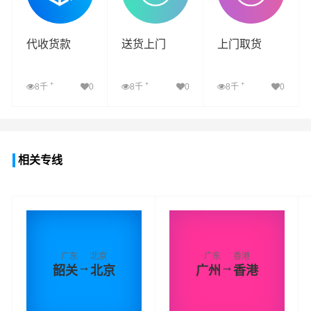
代收货款
送货上门
上门取货
+
+
+
8千
0
8千
0
8千
0
查看详细
查看详细
查看详细
相关专线
广东
北京
广东
香港
→
→
韶关
北京
广州
香港