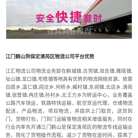
江门鹤山到保定清苑区物流公司平台优势
江汇物流公司物流业务部在鹤城镇,古劳镇,双合镇,雅瑶镇,
址山镇,龙口镇,宅梧镇等地具有优势的物流网络资源，依靠
白团乡,温仁镇,阎庄乡,何桥乡,臧村镇,东闾镇,北店乡,清苑
镇,张登镇,冉庄镇,孙村乡,北王力乡为转运中心，业务覆盖
公路汽车快运，铁路特快运输，航空货运代理，仓储物流
配送，产品物流，项目物流，并提供上门取货，送货到
门，货物打包，门到门运输等物流相关增值服务，同时在
行业内率先开通江门鹤山至保定清苑区的物流专线运输业
务，简化了货物操作流程，减少了货物在途时间，提高了