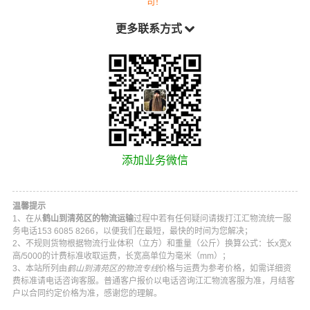
司！
更多联系方式
添加业务微信
温馨提示
1、在从
鹤山到清苑区的物流运输
过程中若有任何疑问请拨打
江汇物流
统一服
务电话
153 6085 8266
，以便我们在最短，最快的时间为您解决；
2、不规则货物根据物流行业体积（立方）和重量（公斤）换算公式：长x宽x
高/5000的计费标准收取运费，长宽高单位为毫米（mm）；
3、本站所列由
鹤山到清苑区的物流专线
价格与运费为参考价格，如需详细资
费标准请电话咨询客服。普通客户报价以电话咨询
江汇物流
客服为准，月结客
户以合同约定价格为准，感谢您的理解。