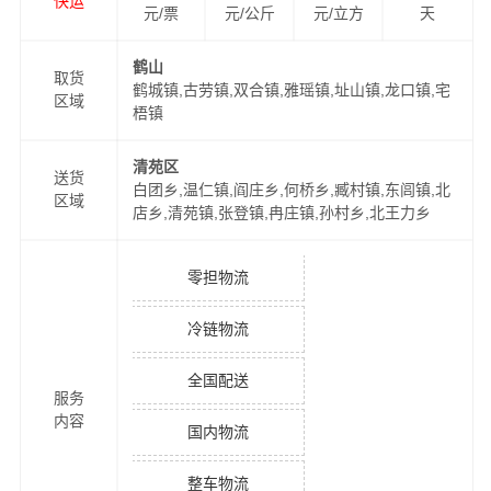
快运
元/票
元/公斤
元/立方
天
鹤山
取货
鹤城镇,古劳镇,双合镇,雅瑶镇,址山镇,龙口镇,宅
区域
梧镇
清苑区
送货
白团乡,温仁镇,阎庄乡,何桥乡,臧村镇,东闾镇,北
区域
店乡,清苑镇,张登镇,冉庄镇,孙村乡,北王力乡
零担物流
冷链物流
全国配送
服务
内容
国内物流
整车物流