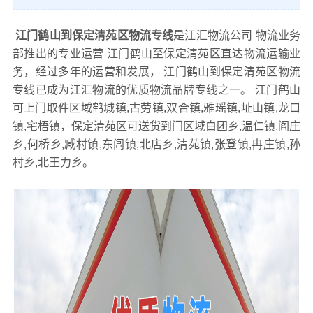
江门鹤山到保定清苑区物流专线
是江汇物流公司 物流业务
部推出的专业运营 江门鹤山至保定清苑区直达物流运输业
务，经过多年的运营和发展， 江门鹤山到保定清苑区物流
专线已成为江汇物流的优质物流品牌专线之一。 江门鹤山
可上门取件区域鹤城镇,古劳镇,双合镇,雅瑶镇,址山镇,龙口
镇,宅梧镇，保定清苑区可送货到门区域白团乡,温仁镇,阎庄
乡,何桥乡,臧村镇,东闾镇,北店乡,清苑镇,张登镇,冉庄镇,孙
村乡,北王力乡。