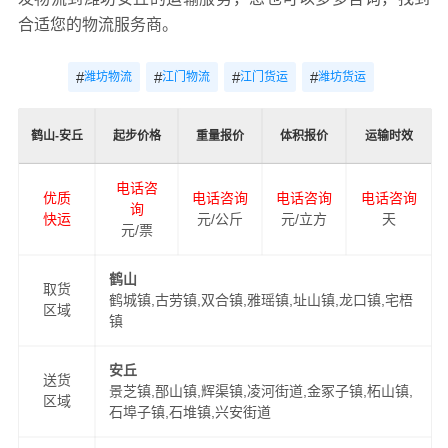
合适您的物流服务商。
#
#
#
#
潍坊物流
江门物流
江门货运
潍坊货运
鹤山-安丘
起步价格
重量报价
体积报价
运输时效
电话咨
优质
电话咨询
电话咨询
电话咨询
询
快运
元/公斤
元/立方
天
元/票
鹤山
取货
鹤城镇,古劳镇,双合镇,雅瑶镇,址山镇,龙口镇,宅梧
区域
镇
安丘
送货
景芝镇,郚山镇,辉渠镇,凌河街道,金冢子镇,柘山镇,
区域
石埠子镇,石堆镇,兴安街道