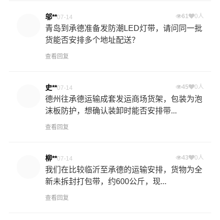
邬**
61
0人
07-14
青岛到承德准备发防潮LED灯带，请问同一批
货能否安排多个地址配送？
查看回复
史**
45
0人
07-14
德州往承德运输成套发运商场货架，包装为泡
沫板防护，想确认装卸时能否安排带...
查看回复
柳**
43
0人
07-14
我们在比较临沂至承德的运输安排，货物为全
新未拆封打包带，约600公斤，现...
查看回复