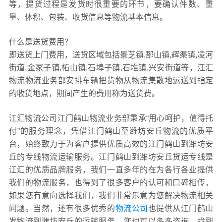
等，提货过程是发货时很重要的环节，要确认件数、重
量、体积、包装、收货信息等物流基本信息。
什么是送货费用？
即送货上门费用，送货区域包括景芝镇,郚山镇,辉渠镇,凌河
街道,金冢子镇,柘山镇,石埠子镇,石堆镇,兴安街道等，江汇
物流物流业务部安排车辆把货物从物流集散地运送到指定
的收货地点，期间产生的费用称为送货费。
江汇物流公司江门鹤山物流业务部秉承“用心呵护，值得托
付”的服务理念，凭借江门鹤山至潍坊安丘物流的优质平
台，始终致力于为客户提供优质高效的江门鹤山到潍坊安
丘的专线物流运输服务。江门鹤山到潍坊安丘货运专线是
江汇的优质品牌服务，我们一直多年的在为各行各业提供
我们的物流服务，也得到了很多客户的认可和口碑相传，
如果您有意向选择我们，我们非常乐意为您解决物流相关
问题。当然，还有很多优秀的
物流公司
也提供从江门鹤山
发物流到潍坊安丘的运输服务，您也可以多多咨询，找到