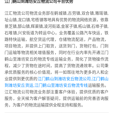
江门鹤山到潍坊安丘物流公司平台优势
江汇物流公司物流业务部在鹤城镇,古劳镇,双合镇,雅瑶镇,
址山镇,龙口镇,宅梧镇等地具有优势的物流网络资源，依靠
景芝镇,郚山镇,辉渠镇,凌河街道,金冢子镇,柘山镇,石埠子镇,
石堆镇,兴安街道为转运中心，业务覆盖公路汽车快运，铁
路特快运输，航空货运代理，仓储物流配送，产品物流，
项目物流，并提供上门取货，送货到门，货物打包，门到
门运输等物流相关增值服务，同时在行业内率先开通江门
鹤山至潍坊安丘的物流专线运输业务，简化了货物操作流
程，减少了货物在途时间，提高了货物流通效率。公司秉
承优质服务的核心价值观，将一如既往地为更多的人和企
业提供到更优质的
江门鹤山到潍坊安丘物流公司,江门鹤山
到潍坊安丘货运,江门鹤山至潍坊安丘物流专线
运输服务。
江汇物流公司物流业务部注重客户体验，提供优质的客户
服务，全天候为客户解答疑问，提供运输前的完善咨询服
务，为客户的物流运输提供全程支持和服务。