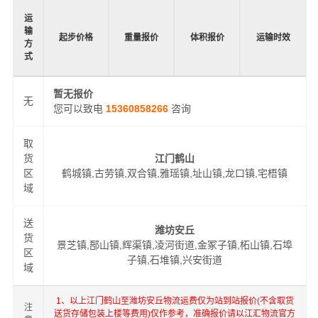
运
输
起步价格
重量报价
体积报价
运输时效
方
式
暂无报价
无
您可以致电
15360858266
咨询
取
货
江门鹤山
区
鹤城镇,古劳镇,双合镇,雅瑶镇,址山镇,龙口镇,宅梧镇
域
送
潍坊安丘
货
景芝镇,郚山镇,辉渠镇,凌河街道,金冢子镇,柘山镇,石埠
区
子镇,石堆镇,兴安街道
域
1、以上江门鹤山至潍坊安丘物流运费仅为站到站报价(不含取货
注
送货存储包装上楼等费用)仅作参考，准确报价请以江汇物流官方