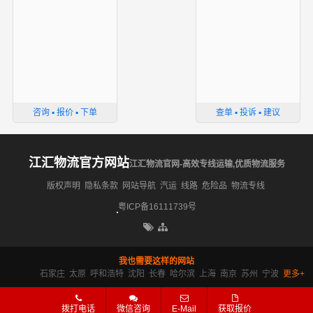
咨询 ▪ 报价 ▪ 下单
查单 ▪ 投诉 ▪ 建议
江汇物流官方网站
江汇物流官网-高效专线运输,优质物流服务
版权声明
隐私条款
网站导航
汽运
线路
危险品
物流专线
粤ICP备16111739号
我也需要这样的网站
石家庄
太原
呼和浩特
沈阳
长春
哈尔滨
上海
南京
苏州
宁波
更多+
拨打电话
微信咨询
E-Mail
获取报价