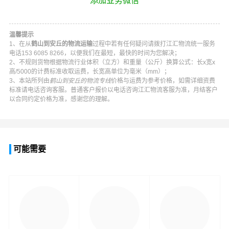
添加业务微信
温馨提示
1、在从
鹤山到安丘的物流运输
过程中若有任何疑问请拨打
江汇物流
统一服务
电话
153 6085 8266
，以便我们在最短，最快的时间为您解决；
2、不规则货物根据物流行业体积（立方）和重量（公斤）换算公式：长x宽x
高/5000的计费标准收取运费，长宽高单位为毫米（mm）；
3、本站所列由
鹤山到安丘的物流专线
价格与运费为参考价格，如需详细资费
标准请电话咨询客服。普通客户报价以电话咨询
江汇物流
客服为准，月结客户
以合同约定价格为准，感谢您的理解。
可能需要