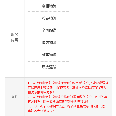
零担物流
冷链物流
全国配送
服务
内容
国内物流
整车物流
展会运输
1、以上
鹤山
至
安丘
物流运费仅为站到站报价(不含取货送货
存储包装上楼等费用)仅作参考，准确报价请以港邦官方客
服实际报价单为准！
备注
2、以上
鹤山
至
安丘
物流价格仅为零担散货报价、且时间具
有时效性，随季节变动或货物规格略有浮动！
3、【20公斤以内小件快递】物品请直接联系【四通一达
等】各大快递公司！