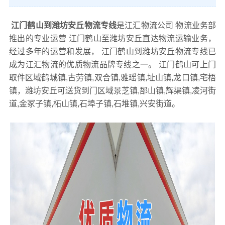
江门鹤山到潍坊安丘物流专线
是江汇物流公司 物流业务部
推出的专业运营 江门鹤山至潍坊安丘直达物流运输业务，
经过多年的运营和发展， 江门鹤山到潍坊安丘物流专线已
成为江汇物流的优质物流品牌专线之一。 江门鹤山可上门
取件区域鹤城镇,古劳镇,双合镇,雅瑶镇,址山镇,龙口镇,宅梧
镇，潍坊安丘可送货到门区域景芝镇,郚山镇,辉渠镇,凌河街
道,金冢子镇,柘山镇,石埠子镇,石堆镇,兴安街道。