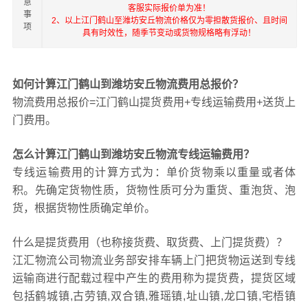
意
客服实际报价单为准！
事
2、以上江门鹤山至潍坊安丘物流价格仅为零担散货报价、且时间
项
具有时效性，随季节变动或货物规格略有浮动！
如何计算江门鹤山到潍坊安丘物流费用总报价？
物流费用总报价=江门鹤山提货费用+专线运输费用+送货上
门费用。
怎么计算江门鹤山到潍坊安丘物流专线运输费用？
专线运输费用的计算方式为：单价货物乘以重量或者体
积。先确定货物性质，货物性质可分为重货、重泡货、泡
货，根据货物性质确定单价。
什么是提货费用（也称接货费、取货费、上门提货费）？
江汇物流公司物流业务部安排车辆上门把货物运送到专线
运输商进行配载过程中产生的费用称为提货费，提货区域
包括鹤城镇,古劳镇,双合镇,雅瑶镇,址山镇,龙口镇,宅梧镇