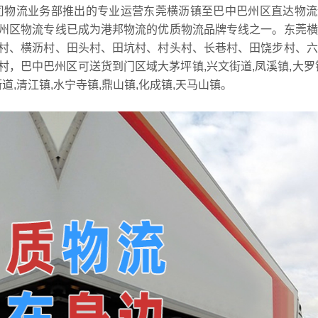
司物流业务部推出的专业运营东莞横沥镇至巴中巴州区直达物流
州区物流专线已成为港邦物流的优质物流品牌专线之一。东莞横
村、横沥村、田头村、田坑村、村头村、长巷村、田饶步村、六
，巴中巴州区可送货到门区域大茅坪镇,兴文街道,凤溪镇,大罗
街道,清江镇,水宁寺镇,鼎山镇,化成镇,天马山镇。