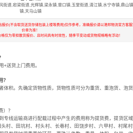
风街道,宕梁街道,光辉镇,梁永镇,曾口镇,玉堂街道,清江镇,水宁寺镇,鼎山镇
镇,天马山镇
站报价(不含取货送货存储包装上楼等费用)仅作参考，准确报价请以港邦物流官方客服
价单为准！
价格仅为零担散货报价、且时间具有时效性，随季节变动或货物规格略有浮动！
？
用+送货上门费用。
用？
者体积。先确定货物性质，货物性质可分为重货、重泡货、泡货
费）？
到专线运输商进行配载过程中产生的费用称为提货费，提货区域
田头村、田坑村、村头村、长巷村、田饶步村、六甲村、村尾村