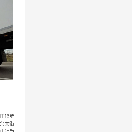
田饶步
兴文街
马山镇为