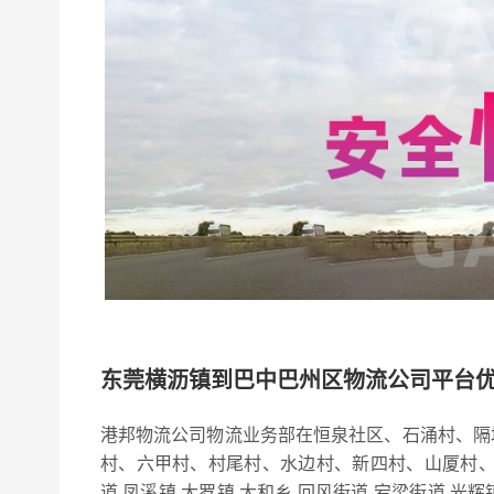
东莞横沥镇到巴中巴州区物流公司平台
港邦物流公司物流业务部在恒泉社区、石涌村、隔
村、六甲村、村尾村、水边村、新四村、山厦村、
道,凤溪镇,大罗镇,大和乡,回风街道,宕梁街道,光辉