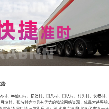
优势
坑村、半仙山村、横沥村、田头村、田坑村、村头村、长巷村、
月塘村、张坑村等地具有优势的物流网络资源，依靠大茅坪镇,
镇,梁永镇,曾口镇,玉堂街道,清江镇,水宁寺镇,鼎山镇,化成镇,天