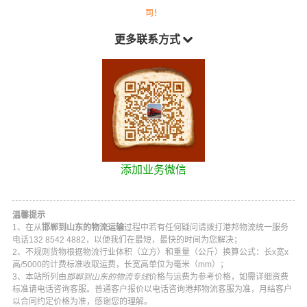
司！
更多联系方式
添加业务微信
温馨提示
1、在从
邯郸到山东的物流运输
过程中若有任何疑问请拨打
港邦物流
统一服务
电话
132 8542 4882
，以便我们在最短，最快的时间为您解决；
2、不规则货物根据物流行业体积（立方）和重量（公斤）换算公式：长x宽x
高/5000的计费标准收取运费，长宽高单位为毫米（mm）；
3、本站所列由
邯郸到山东的物流专线
价格与运费为参考价格，如需详细资费
标准请电话咨询客服。普通客户报价以电话咨询
港邦物流
客服为准，月结客户
以合同约定价格为准，感谢您的理解。