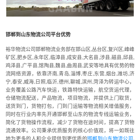
邯郸到山东物流公司平台优势
裕华物流公司邯郸物流业务部在邯山区,丛台区,复兴区,峰峰
矿区,肥乡区,永年区,临漳县,成安县,大名县,涉县,磁县,邱县,
鸡泽县,广平县,馆陶县,魏县,曲周县,武安等地具有优势的物
流网络资源，依靠济南,青岛,淄博,枣庄,东营,烟台,潍坊,济
宁,泰安,威海,日照,临沂,德州,聊城,滨州,菏泽为转运中心，
业务覆盖公路汽车快运，铁路特快运输，航空货运代理，
仓储物流配送，产品物流，项目物流，并提供上门取货，
送货到门，货物打包，门到门运输等物流相关增值服务，
同时在行业内率先开通邯郸至山东的物流专线运输业务，
简化了货物操作流程，减少了货物在途时间，提高了货物
流通效率。公司秉承优质服务的核心价值观，将一如既往
地为更多的人和企业提供到更优质的
邯郸到山东物流公司,