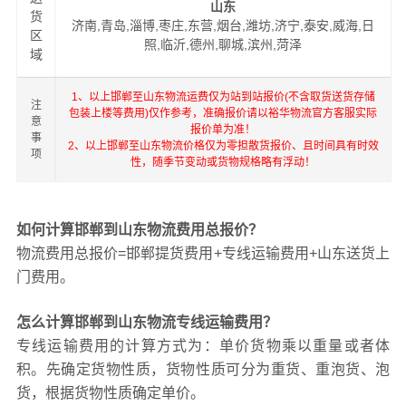
山东
货
济南,青岛,淄博,枣庄,东营,烟台,潍坊,济宁,泰安,威海,日
区
照,临沂,德州,聊城,滨州,菏泽
域
1、以上邯郸至山东物流运费仅为站到站报价(不含取货送货存储
注
包装上楼等费用)仅作参考，准确报价请以裕华物流官方客服实际
意
报价单为准！
事
2、以上邯郸至山东物流价格仅为零担散货报价、且时间具有时效
项
性，随季节变动或货物规格略有浮动！
如何计算邯郸到山东物流费用总报价？
物流费用总报价=邯郸提货费用+专线运输费用+山东送货上
门费用。
怎么计算邯郸到山东物流专线运输费用？
专线运输费用的计算方式为：单价货物乘以重量或者体
积。先确定货物性质，货物性质可分为重货、重泡货、泡
货，根据货物性质确定单价。