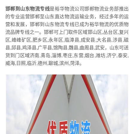
邯郸到山东物流专线
是裕华物流公司邯郸物流业务部推出
的专业运营邯郸至山东直达物流运输业务，经过多年的运
营和发展，邯郸到山东物流专线已成为裕华物流的优质物
流品牌专线之一。邯郸可上门取件区域邯山区,丛台区,复兴
区,峰峰矿区,肥乡区,永年区,临漳县,成安县,大名县,涉县,磁
县,邱县,鸡泽县,广平县,馆陶县,魏县,曲周县,武安，山东可送
货到门区域济南,青岛,淄博,枣庄,东营,烟台,潍坊,济宁,泰安,
威海,日照,临沂,德州,聊城,滨州,菏泽。