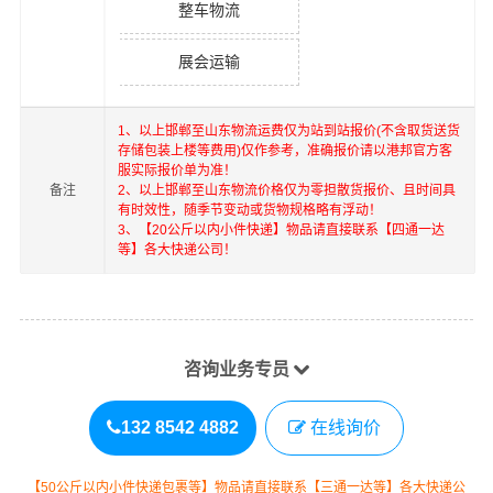
整车物流
展会运输
1、以上
邯郸
至
山东
物流运费仅为站到站报价(不含取货送货
存储包装上楼等费用)仅作参考，准确报价请以港邦官方客
服实际报价单为准！
备注
2、以上
邯郸
至
山东
物流价格仅为零担散货报价、且时间具
有时效性，随季节变动或货物规格略有浮动！
3、【20公斤以内小件快递】物品请直接联系【四通一达
等】各大快递公司！
咨询业务专员
132 8542 4882
在线询价
【50公斤以内小件快递包裹等】物品请直接联系【三通一达等】各大快递公