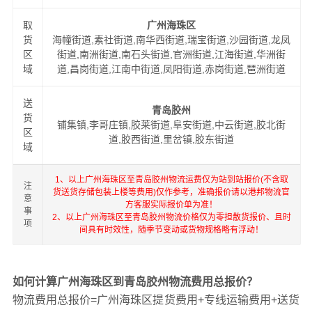
取
广州海珠区
货
海幢街道,素社街道,南华西街道,瑞宝街道,沙园街道,龙凤
区
街道,南洲街道,南石头街道,官洲街道,江海街道,华洲街
域
道,昌岗街道,江南中街道,凤阳街道,赤岗街道,琶洲街道
送
青岛胶州
货
铺集镇,李哥庄镇,胶莱街道,阜安街道,中云街道,胶北街
区
道,胶西街道,里岔镇,胶东街道
域
1、以上广州海珠区至青岛胶州物流运费仅为站到站报价(不含取
注
货送货存储包装上楼等费用)仅作参考，准确报价请以港邦物流官
意
方客服实际报价单为准！
事
2、以上广州海珠区至青岛胶州物流价格仅为零担散货报价、且时
项
间具有时效性，随季节变动或货物规格略有浮动！
如何计算广州海珠区到青岛胶州物流费用总报价？
物流费用总报价=广州海珠区提货费用+专线运输费用+送货