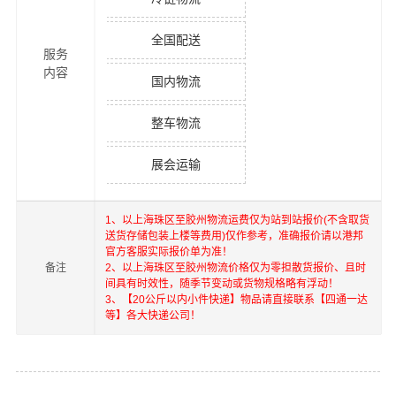
全国配送
服务
内容
国内物流
整车物流
展会运输
1、以上
海珠区
至
胶州
物流运费仅为站到站报价(不含取货
送货存储包装上楼等费用)仅作参考，准确报价请以港邦
官方客服实际报价单为准！
备注
2、以上
海珠区
至
胶州
物流价格仅为零担散货报价、且时
间具有时效性，随季节变动或货物规格略有浮动！
3、【20公斤以内小件快递】物品请直接联系【四通一达
等】各大快递公司！