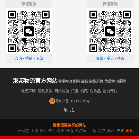
微信客服
微信客服
咨询 ▪ 报价 ▪ 下单
查单 ▪ 投诉 ▪ 建议
港邦物流官方网站
港邦物流官网-高效专线运输,优质物流服务
版权声明
隐私条款
网站导航
汽运
线路
危险品
物流专线
粤ICP备16111739号
我也需要这样的网站
石家庄
太原
呼和浩特
沈阳
长春
哈尔滨
上海
南京
苏州
宁波
更多+