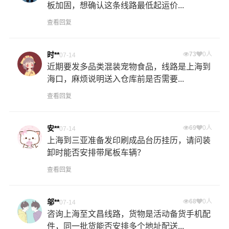
板加固，想确认这条线路最低起运价...
查看回复
时**
73
0人
07-14
近期要发多品类混装宠物食品，线路是上海到
海口，麻烦说明送入仓库前是否需要...
查看回复
安**
69
0人
07-14
上海到三亚准备发印刷成品台历挂历，请问装
卸时能否安排带尾板车辆？
查看回复
邬**
68
0人
07-14
咨询上海至文昌线路，货物是活动备货手机配
件，同一批货能否安排多个地址配送...