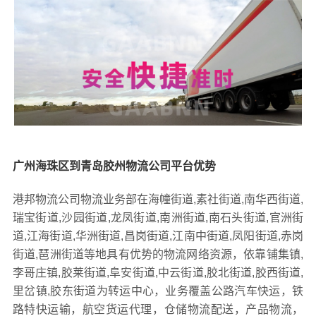
广州海珠区到青岛胶州物流公司平台优势
港邦物流公司物流业务部在海幢街道,素社街道,南华西街道,
瑞宝街道,沙园街道,龙凤街道,南洲街道,南石头街道,官洲街
道,江海街道,华洲街道,昌岗街道,江南中街道,凤阳街道,赤岗
街道,琶洲街道等地具有优势的物流网络资源，依靠铺集镇,
李哥庄镇,胶莱街道,阜安街道,中云街道,胶北街道,胶西街道,
里岔镇,胶东街道为转运中心，业务覆盖公路汽车快运，铁
路特快运输，航空货运代理，仓储物流配送，产品物流，