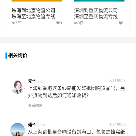
珠海到北京物流公司_
深圳到重庆物流公司_
珠海至北京物流专线
深圳至重庆物流专线
+
+
7百
0
8百
0
相关询价
元**
81
0人
07-14
上海到香港这条线路能发整批团购货品吗，另
外货物到达后如何通知收货？
查看回复
傅**
74
0人
07-14
从上海寄批量音响设备到海口，包装是蜂窝纸