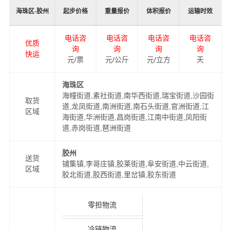
海珠区-胶州
起步价格
重量报价
体积报价
运输时效
电话咨
电话咨
电话咨
电话咨
优质
询
询
询
询
快运
元/票
元/公斤
元/立方
天
海珠区
海幢街道,素社街道,南华西街道,瑞宝街道,沙园街
取货
道,龙凤街道,南洲街道,南石头街道,官洲街道,江
区域
海街道,华洲街道,昌岗街道,江南中街道,凤阳街
道,赤岗街道,琶洲街道
胶州
送货
铺集镇,李哥庄镇,胶莱街道,阜安街道,中云街道,
区域
胶北街道,胶西街道,里岔镇,胶东街道
零担物流
冷链物流