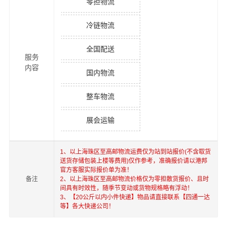
零担物流
冷链物流
全国配送
服务
内容
国内物流
整车物流
展会运输
1、以上
海珠区
至
高邮
物流运费仅为站到站报价(不含取货
送货存储包装上楼等费用)仅作参考，准确报价请以港邦
官方客服实际报价单为准！
备注
2、以上
海珠区
至
高邮
物流价格仅为零担散货报价、且时
间具有时效性，随季节变动或货物规格略有浮动！
3、【20公斤以内小件快递】物品请直接联系【四通一达
等】各大快递公司！