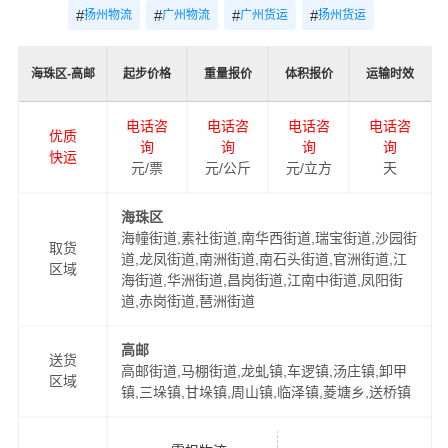
#
#
#
#
扬州物流
广州物流
广州货运
扬州货运
海珠区-高邮
起步价格
重量报价
体积报价
运输时效
电话咨
电话咨
电话咨
电话咨
优质
询
询
询
询
快运
元/票
元/公斤
元/立方
天
海珠区
海幢街道,素社街道,南华西街道,瑞宝街道,沙园街
取货
道,龙凤街道,南洲街道,南石头街道,官洲街道,江
区域
海街道,华洲街道,昌岗街道,江南中街道,凤阳街
道,赤岗街道,琶洲街道
高邮
送货
高邮街道,马棚街道,龙虬镇,车逻镇,汤庄镇,卸甲
区域
镇,三垛镇,甘垛镇,周山镇,临泽镇,菱塘乡,送桥镇