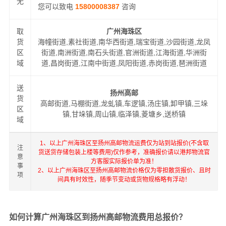
无
您可以致电
15800008387
咨询
取
广州海珠区
货
海幢街道,素社街道,南华西街道,瑞宝街道,沙园街道,龙凤
区
街道,南洲街道,南石头街道,官洲街道,江海街道,华洲街
域
道,昌岗街道,江南中街道,凤阳街道,赤岗街道,琶洲街道
送
扬州高邮
货
高邮街道,马棚街道,龙虬镇,车逻镇,汤庄镇,卸甲镇,三垛
区
镇,甘垛镇,周山镇,临泽镇,菱塘乡,送桥镇
域
1、以上广州海珠区至扬州高邮物流运费仅为站到站报价(不含取
注
货送货存储包装上楼等费用)仅作参考，准确报价请以港邦物流官
意
方客服实际报价单为准！
事
2、以上广州海珠区至扬州高邮物流价格仅为零担散货报价、且时
项
间具有时效性，随季节变动或货物规格略有浮动！
如何计算广州海珠区到扬州高邮物流费用总报价？