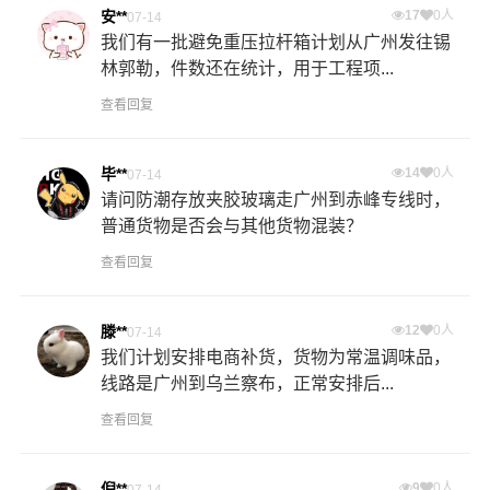
安**
17
0人
07-14
我们有一批避免重压拉杆箱计划从广州发往锡
林郭勒，件数还在统计，用于工程项...
查看回复
毕**
14
0人
07-14
请问防潮存放夹胶玻璃走广州到赤峰专线时，
普通货物是否会与其他货物混装？
查看回复
滕**
12
0人
07-14
我们计划安排电商补货，货物为常温调味品，
线路是广州到乌兰察布，正常安排后...
查看回复
倪**
9
0人
07-14