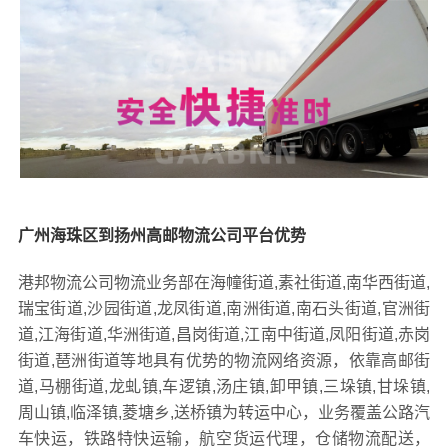
广州海珠区到扬州高邮物流公司平台优势
港邦物流公司物流业务部在海幢街道,素社街道,南华西街道,
瑞宝街道,沙园街道,龙凤街道,南洲街道,南石头街道,官洲街
道,江海街道,华洲街道,昌岗街道,江南中街道,凤阳街道,赤岗
街道,琶洲街道等地具有优势的物流网络资源，依靠高邮街
道,马棚街道,龙虬镇,车逻镇,汤庄镇,卸甲镇,三垛镇,甘垛镇,
周山镇,临泽镇,菱塘乡,送桥镇为转运中心，业务覆盖公路汽
车快运，铁路特快运输，航空货运代理，仓储物流配送，