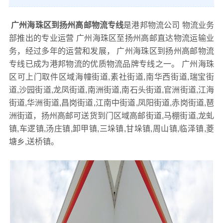
广州海珠区到扬州高邮物流专线
是港邦物流公司 物流业务
部推出的专业运营 广州海珠区至扬州高邮直达物流运输业
务，经过多年的运营和发展， 广州海珠区到扬州高邮物流
专线已成为港邦物流的优质物流品牌专线之一。 广州海珠
区可上门取件区域海幢街道,素社街道,南华西街道,瑞宝街
道,沙园街道,龙凤街道,南洲街道,南石头街道,官洲街道,江海
街道,华洲街道,昌岗街道,江南中街道,凤阳街道,赤岗街道,琶
洲街道，扬州高邮可送货到门区域高邮街道,马棚街道,龙虬
镇,车逻镇,汤庄镇,卸甲镇,三垛镇,甘垛镇,周山镇,临泽镇,菱
塘乡,送桥镇。