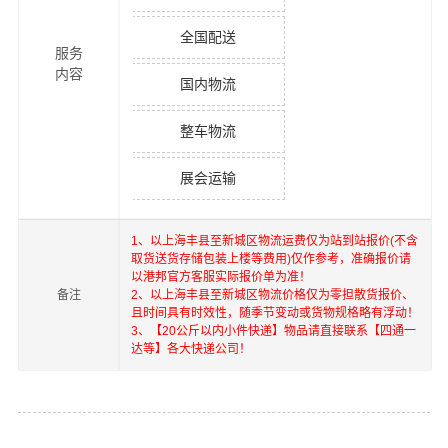
全国配送
服务
内容
国内物流
整车物流
展会运输
1、以上
海丰县
至
新城区
物流运费仅为站到站报价(不含
取货送货存储包装上楼等费用)仅作参考，准确报价请
以港邦官方客服实际报价单为准！
备注
2、以上
海丰县
至
新城区
物流价格仅为零担散货报价、
且时间具有时效性，随季节变动或货物规格略有浮动！
3、【20公斤以内小件快递】物品请直接联系【四通一
达等】各大快递公司！