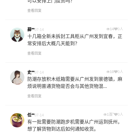
可以安排上门提货吗？
查看回复
薛**
14
0人
07-14
十几箱全新未拆封工具柜从广州发到宜春，正
常安排后大概几天能到？
查看回复
史**
10
0人
07-14
防潮存放积木纸箱需要从广州发到景德镇，麻
烦说明普通货物是否会与其他货物混...
查看回复
+
任**
1百
0人
07-14
有一批需要防潮跑步机需要从广州运到抚州，
想了解货物到达后如何通知收货。