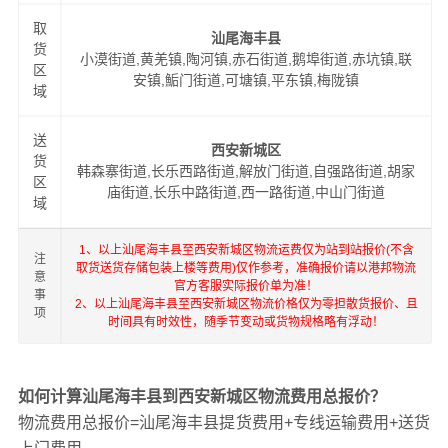
取
汕尾海丰县
货
小漠街道,黄羌镇,陶河镇,赤石街道,鹅埠街道,赤坑镇,联
区
安镇,鮜门街道,可塘镇,平东镇,梅陇镇
域
送
西安新城区
货
韩森寨街道,长乐西路街道,解放门街道,自强路街道,胡家
区
庙街道,长乐中路街道,西一路街道,中山门街道
域
1、以上汕尾海丰县至西安新城区物流运费仅为站到站报价(不含
注
取货送货存储包装上楼等费用)仅作参考，准确报价请以港邦物流
意
官方客服实际报价单为准！
事
2、以上汕尾海丰县至西安新城区物流价格仅为零担散货报价、且
项
时间具有时效性，随季节变动或货物规格略有浮动！
如何计算汕尾海丰县到西安新城区物流费用总报价？
物流费用总报价=汕尾海丰县提货费用+专线运输费用+送货