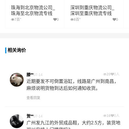
珠海到北京物流公司_
深圳到重庆物流公司_
珠海至北京物流专线
深圳至重庆物流专线
+
+
7百
0
8百
0
相关询价
滕**
20
0人
07-14
近期要发不可倒置浴缸，线路是广州到南昌，
麻烦说明货物到达后如何通知收货。
查看回复
贺**
16
0人
07-14
广州发九江的外贸成品鞋，大约2.5方，装货地