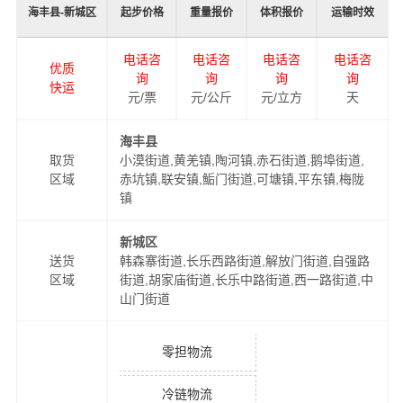
海丰县-新城区
起步价格
重量报价
体积报价
运输时效
电话咨
电话咨
电话咨
电话咨
优质
询
询
询
询
快运
元/票
元/公斤
元/立方
天
海丰县
取货
小漠街道,黄羌镇,陶河镇,赤石街道,鹅埠街道,
区域
赤坑镇,联安镇,鮜门街道,可塘镇,平东镇,梅陇
镇
新城区
送货
韩森寨街道,长乐西路街道,解放门街道,自强路
区域
街道,胡家庙街道,长乐中路街道,西一路街道,中
山门街道
零担物流
冷链物流