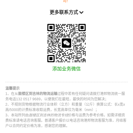
司！
更多联系方式
添加业务微信
温馨提示
1、在从
鼓楼区到吉林的物流运输
过程中若有任何疑问请拨打
港邦物流
统一服
务电话
132 0517 9689
，以便我们在最短，最快的时间为您解决；
2、不规则货物根据物流行业体积（立方）和重量（公斤）换算公式：长x宽x
高/5000的计费标准收取运费，长宽高单位为毫米（mm）；
3、本站所列由
鼓楼区到吉林的物流专线
价格与运费为参考价格，如需详细资
费标准请电话咨询客服。普通客户报价以电话咨询
港邦物流
客服为准，月结客
户以合同约定价格为准，感谢您的理解。