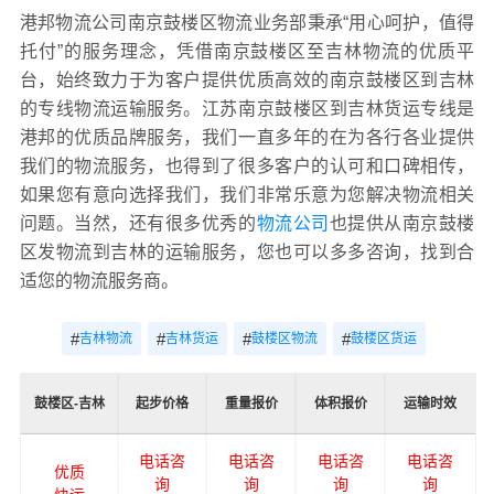
港邦物流公司南京鼓楼区物流业务部秉承“用心呵护，值得
托付”的服务理念，凭借南京鼓楼区至吉林物流的优质平
台，始终致力于为客户提供优质高效的南京鼓楼区到吉林
的专线物流运输服务。江苏南京鼓楼区到吉林货运专线是
港邦的优质品牌服务，我们一直多年的在为各行各业提供
我们的物流服务，也得到了很多客户的认可和口碑相传，
如果您有意向选择我们，我们非常乐意为您解决物流相关
问题。当然，还有很多优秀的
物流公司
也提供从南京鼓楼
区发物流到吉林的运输服务，您也可以多多咨询，找到合
适您的物流服务商。
#
#
#
#
吉林物流
吉林货运
鼓楼区物流
鼓楼区货运
鼓楼区-吉林
起步价格
重量报价
体积报价
运输时效
电话咨
电话咨
电话咨
电话咨
优质
询
询
询
询