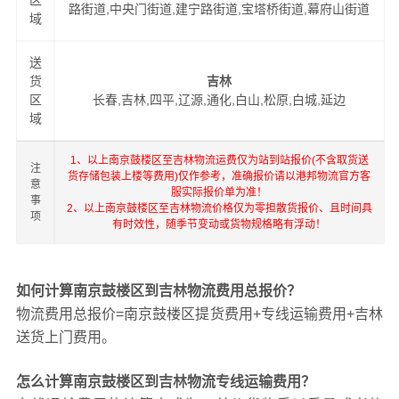
区
路街道,中央门街道,建宁路街道,宝塔桥街道,幕府山街道
域
送
货
吉林
区
长春,吉林,四平,辽源,通化,白山,松原,白城,延边
域
1、以上南京鼓楼区至吉林物流运费仅为站到站报价(不含取货送
注
货存储包装上楼等费用)仅作参考，准确报价请以港邦物流官方客
意
服实际报价单为准！
事
2、以上南京鼓楼区至吉林物流价格仅为零担散货报价、且时间具
项
有时效性，随季节变动或货物规格略有浮动！
如何计算南京鼓楼区到吉林物流费用总报价？
物流费用总报价=南京鼓楼区提货费用+专线运输费用+吉林
送货上门费用。
怎么计算南京鼓楼区到吉林物流专线运输费用？