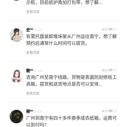
示柜，目前纸护角加打包带，想了解...
查看回复
史**
83
0人
07-14
有需托盘装卸堆垛架从广州运往南宁，想了解
预约后通常什么时间可以提货。
查看回复
鲍**
81
0人
07-14
咨询广州至南宁线路，货物是表面防刮修枝工
具箱，提货和送货地点是否可以安排...
查看回复
柳**
79
0人
07-14
广州到南宁有四十多件换季成衣纸箱，运费可
以到付吗？