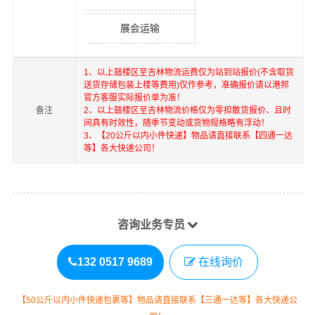
展会运输
1、以上
鼓楼区
至
吉林
物流运费仅为站到站报价(不含取货
送货存储包装上楼等费用)仅作参考，准确报价请以港邦
官方客服实际报价单为准！
备注
2、以上
鼓楼区
至
吉林
物流价格仅为零担散货报价、且时
间具有时效性，随季节变动或货物规格略有浮动！
3、【20公斤以内小件快递】物品请直接联系【四通一达
等】各大快递公司！
咨询业务专员
132 0517 9689
在线询价
【50公斤以内小件快递包裹等】物品请直接联系【三通一达等】各大快递公