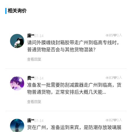
相关询价
廉**
85
0人
07-14
请问外膜缠绕封箱胶带走广州到临高专线时，
普通货物是否会与其他货物混装？
查看回复
费**
83
0人
07-14
准备发一批需要防刮减震器走广州到临高，货
物普通货物，正常安排后大概几天能...
查看回复
唐**
82
0人
07-14
货在广州，准备运到来宾，是防潮存放玻璃展