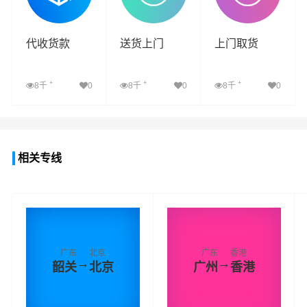
代收货款
送货上门
上门取货
+
+
+
8千
0
8千
0
8千
0
查看详细
查看详细
查看详细
相关专线
广东
北京
广东
香港
→
→
韶关
北京
广州
香港