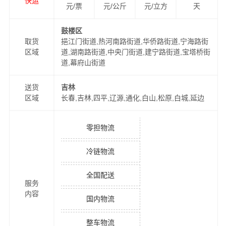
快运
元/票
元/公斤
元/立方
天
鼓楼区
取货
挹江门街道,热河南路街道,华侨路街道,宁海路街
区域
道,湖南路街道,中央门街道,建宁路街道,宝塔桥街
道,幕府山街道
送货
吉林
区域
长春,吉林,四平,辽源,通化,白山,松原,白城,延边
零担物流
冷链物流
全国配送
服务
内容
国内物流
整车物流