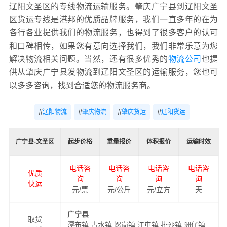
辽阳文圣区的专线物流运输服务。肇庆广宁县到辽阳文圣
区货运专线是港邦的优质品牌服务，我们一直多年的在为
各行各业提供我们的物流服务，也得到了很多客户的认可
和口碑相传，如果您有意向选择我们，我们非常乐意为您
解决物流相关问题。当然，还有很多优秀的
物流公司
也提
供从肇庆广宁县发物流到辽阳文圣区的运输服务，您也可
以多多咨询，找到合适您的物流服务商。
#
#
#
#
辽阳物流
肇庆物流
肇庆货运
辽阳货运
广宁县-文圣区
起步价格
重量报价
体积报价
运输时效
电话咨
电话咨
电话咨
电话咨
优质
询
询
询
询
快运
元/票
元/公斤
元/立方
天
广宁县
取货
潭布镇,古水镇,螺岗镇,江屯镇,排沙镇,洲仔镇,