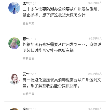
孟**
16
0人
07-14
二十多件需要防潮办公椅要从广州发往儋州，
禁止抛摔，想了解这批货大概怎么计...
查看回复
顾**
15
0人
07-14
外箱加固石膏板需要从广州发到三亚，麻烦说
明装卸时能否安排带尾板车辆。
查看回复
元**
13
0人
07-14
有一批避免重压餐具消毒柜需要从广州运到文
昌，想了解签收后能否提供回单。
查看回复
余**
14
0人
07-14