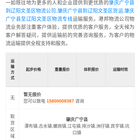
一如既往地为更多的人和企业提供到更优质的
肇庆广宁县
到辽阳文圣区物流公司,肇庆广宁县到辽阳文圣区货运,肇庆
广宁县至辽阳文圣区物流专线
运输服务。港邦物流公司物
流业务部注重客户体验，提供优质的客户服务，全天候为
客户解答疑问，提供运输前的完善咨询服务，为客户的物
流运输提供全程支持和服务。
运
输
起步价格
重量报价
体积报价
运输时效
方
式
暂无报价
无
您可以致电
15800008387
咨询
取
肇庆广宁县
货
潭布镇,古水镇,螺岗镇,江屯镇,排沙镇,洲仔镇,宾亨镇,坑
区
口镇
域