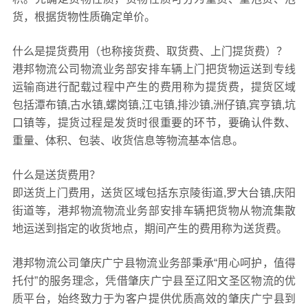
货，根据货物性质确定单价。
什么是提货费用（也称接货费、取货费、上门提货费）？
港邦物流公司物流业务部安排车辆上门把货物运送到专线
运输商进行配载过程中产生的费用称为提货费，提货区域
包括潭布镇,古水镇,螺岗镇,江屯镇,排沙镇,洲仔镇,宾亨镇,坑
口镇等，提货过程是发货时很重要的环节，要确认件数、
重量、体积、包装、收货信息等物流基本信息。
什么是送货费用？
即送货上门费用，送货区域包括东京陵街道,罗大台镇,庆阳
街道等，港邦物流物流业务部安排车辆把货物从物流集散
地运送到指定的收货地点，期间产生的费用称为送货费。
港邦物流公司肇庆广宁县物流业务部秉承“用心呵护，值得
托付”的服务理念，凭借肇庆广宁县至辽阳文圣区物流的优
质平台，始终致力于为客户提供优质高效的肇庆广宁县到