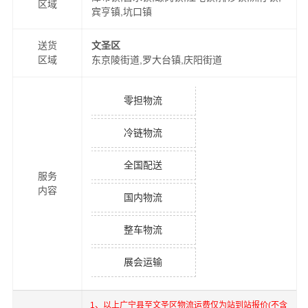
区域
宾亨镇,坑口镇
送货
文圣区
区域
东京陵街道,罗大台镇,庆阳街道
零担物流
冷链物流
全国配送
服务
内容
国内物流
整车物流
展会运输
1、以上
广宁县
至
文圣区
物流运费仅为站到站报价(不含