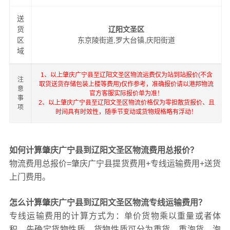
送
货
辽阳文圣区
区
东京陵街道,罗大台镇,庆阳街道
域
1、以上肇庆广宁县至辽阳文圣区物流运费仅为站到站报价(不含
注
取货送货存储包装上楼等费用)仅作参考，准确报价请以港邦物流
意
官方客服实际报价单为准！
事
2、以上肇庆广宁县至辽阳文圣区物流价格仅为零担散货报价、且
项
时间具有时效性，随季节变动或货物规格略有浮动！
如何计算肇庆广宁县到辽阳文圣区物流费用总报价？
物流费用总报价=肇庆广宁县提货费用+专线运输费用+送货
上门费用。
怎么计算肇庆广宁县到辽阳文圣区物流专线运输费用？
专线运输费用的计算方式为：单价货物乘以重量或者体
积。先确定货物性质，货物性质可分为重货、重泡货、泡