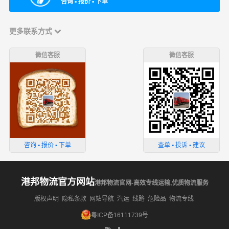
咨询 ▪ 报价 ▪ 下单
更多联系方式
微信客服
微信客服
咨询 ▪ 报价 ▪ 下单
查单 ▪ 投诉 ▪ 建议
港邦物流官方网站
港邦物流官网-高效专线运输,优质物流服务
版权声明
隐私条款
网站导航
汽运
线路
危险品
物流专线
粤ICP备16111739号