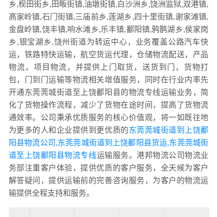
乡,枧田街乡,田畈街镇,油墩街镇,白沙洲乡,饶洲监狱,双港镇,
高家岭镇,石门街镇,三庙前乡,莲湖乡,四十里街镇,谢家滩镇,
金盘岭镇,饶丰镇,响水滩乡,乐丰镇,鄱阳镇,鸦鹊湖乡,侯家岗
乡,银宝湖乡,饶州街道为转运中心，业务覆盖公路汽车快
运，铁路特快运输，航空货运代理，仓储物流配送，产品
物流，项目物流，并提供上门取货，送货到门，货物打
包，门到门运输等物流相关增值服务，同时在行业内率先
开通东莞莞城街道至上饶鄱阳县的物流专线运输业务，简
化了货物操作流程，减少了货物在途时间，提高了货物流
通效率。公司秉承优质服务的核心价值观，将一如既往地
为更多的人和企业提供到更优质的
东莞莞城街道到上饶鄱
阳县物流公司,东莞莞城街道到上饶鄱阳县货运,东莞莞城街
道至上饶鄱阳县物流专线
运输服务。港邦物流公司物流业
务部注重客户体验，提供优质的客户服务，全天候为客户
解答疑问，提供运输前的完善咨询服务，为客户的物流运
输提供全程支持和服务。