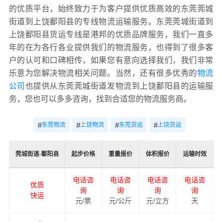
的优质平台，始终致力于为客户提供优质高效的东莞莞城
街道到上饶鄱阳县的专线物流运输服务。东莞莞城街道到
上饶鄱阳县货运专线是港邦的优质品牌服务，我们一直多
年的在为各行各业提供我们的物流服务，也得到了很多客
户的认可和口碑相传，如果您有意向选择我们，我们非常
乐意为您解决物流相关问题。当然，还有很多优秀的
物流
公司
也提供从东莞莞城街道发物流到上饶鄱阳县的运输服
务，您也可以多多咨询，找到合适您的物流服务商。
#
#
#
#
东莞物流
上饶物流
东莞货运
上饶货运
莞城街道-鄱阳县
起步价格
重量报价
体积报价
运输时效
电话咨
电话咨
电话咨
电话咨
优质
询
询
询
询
快运
元/票
元/公斤
元/立方
天