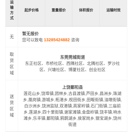
运
输
起步价格
重量报价
体积报价
运输时效
方
式
暂无报价
无
您可以致电
13285424882
咨询
取
东莞莞城街道
货
东正社区、市桥社区、西隅社区、北隅社区、罗沙社
区
区、兴塘社区、博厦社区、创业社区
域
上饶鄱阳县
莲花山乡,饶埠镇,团林乡,古县渡镇,芦田乡,昌洲乡,珠湖
送
乡,凰岗镇,游城乡,柘港乡,枧田街乡,田畈街镇,油墩街镇,
货
白沙洲乡,饶洲监狱,双港镇,高家岭镇,石门街镇,三庙前
区
乡,莲湖乡,四十里街镇,谢家滩镇,金盘岭镇,饶丰镇,响水
域
滩乡,乐丰镇,鄱阳镇,鸦鹊湖乡,侯家岗乡,银宝湖乡,饶州
街道