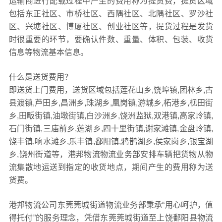
运输商进行配载过程中产生的费用称为提货费，提货区域
包括东正社区、市桥社区、西隅社区、北隅社区、罗沙社
区、兴塘社区、博厦社区、创业社区等，提货过程是发货
时很重要的环节，要确认件数、重量、体积、包装、收货
信息等物流基本信息。
什么是送货费用？
即送货上门费用，送货区域包括莲花山乡,饶埠镇,团林乡,古
县渡镇,芦田乡,昌洲乡,珠湖乡,凰岗镇,游城乡,柘港乡,枧田街
乡,田畈街镇,油墩街镇,白沙洲乡,饶洲监狱,双港镇,高家岭镇,
石门街镇,三庙前乡,莲湖乡,四十里街镇,谢家滩镇,金盘岭镇,
饶丰镇,响水滩乡,乐丰镇,鄱阳镇,鸦鹊湖乡,侯家岗乡,银宝湖
乡,饶州街道等，港邦物流物流业务部安排车辆把货物从物
流集散地运送到指定的收货地点，期间产生的费用称为送
货费。
港邦物流公司东莞莞城街道物流业务部秉承“用心呵护，值
得托付”的服务理念，凭借东莞莞城街道至上饶鄱阳县物流