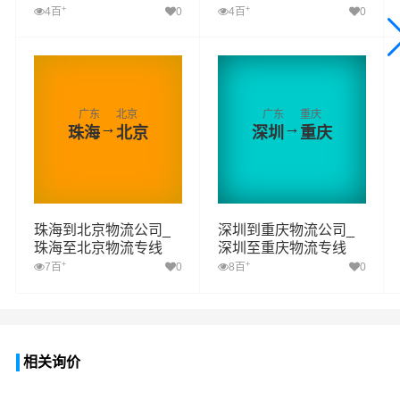
+
+
4百
0
4百
0
广东
北京
广东
重庆
→
→
珠海
北京
深圳
重庆
珠海到北京物流公司_
深圳到重庆物流公司_
珠海至北京物流专线
深圳至重庆物流专线
+
+
7百
0
8百
0
相关询价