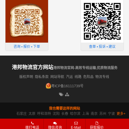
咨询 ▪ 报价 ▪ 下单
查单 ▪ 投诉 ▪ 建议
港邦物流官方网站
港邦物流官网-高效专线运输,优质物流服务
版权声明
隐私条款
网站导航
汽运
线路
危险品
物流专线
粤ICP备16111739号
我也需要这样的网站
石家庄
太原
呼和浩特
沈阳
长春
哈尔滨
上海
南京
苏州
宁波
更多+
拨打电话
微信咨询
E-Mail
获取报价