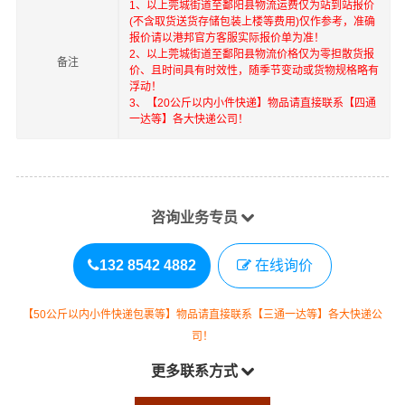
1、以上
莞城街道
至
鄱阳县
物流运费仅为站到站报价
(不含取货送货存储包装上楼等费用)仅作参考，准确
报价请以港邦官方客服实际报价单为准！
2、以上
莞城街道
至
鄱阳县
物流价格仅为零担散货报
备注
价、且时间具有时效性，随季节变动或货物规格略有
浮动！
3、【20公斤以内小件快递】物品请直接联系【四通
一达等】各大快递公司！
咨询业务专员
132 8542 4882
在线询价
【50公斤以内小件快递包裹等】物品请直接联系【三通一达等】各大快递公
司！
更多联系方式