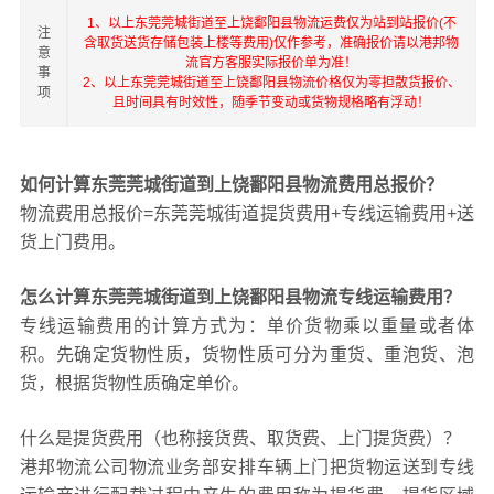
1、以上东莞莞城街道至上饶鄱阳县物流运费仅为站到站报价(不
注
含取货送货存储包装上楼等费用)仅作参考，准确报价请以港邦物
意
流官方客服实际报价单为准！
事
2、以上东莞莞城街道至上饶鄱阳县物流价格仅为零担散货报价、
项
且时间具有时效性，随季节变动或货物规格略有浮动！
如何计算东莞莞城街道到上饶鄱阳县物流费用总报价？
物流费用总报价=东莞莞城街道提货费用+专线运输费用+送
货上门费用。
怎么计算东莞莞城街道到上饶鄱阳县物流专线运输费用？
专线运输费用的计算方式为：单价货物乘以重量或者体
积。先确定货物性质，货物性质可分为重货、重泡货、泡
货，根据货物性质确定单价。
什么是提货费用（也称接货费、取货费、上门提货费）？
港邦物流公司物流业务部安排车辆上门把货物运送到专线