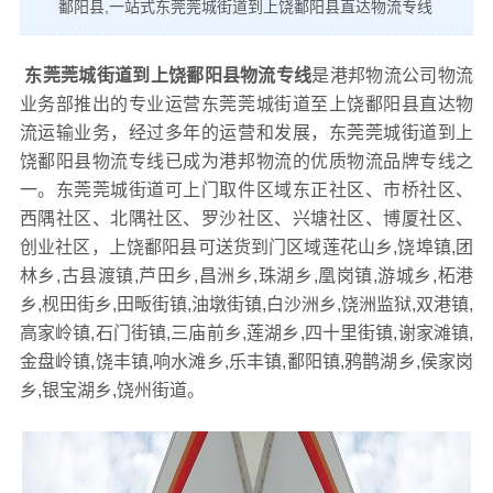
鄱阳县,一站式东莞莞城街道到上饶鄱阳县直达物流专线
东莞莞城街道到上饶鄱阳县物流专线
是港邦物流公司物流
业务部推出的专业运营东莞莞城街道至上饶鄱阳县直达物
流运输业务，经过多年的运营和发展，东莞莞城街道到上
饶鄱阳县物流专线已成为港邦物流的优质物流品牌专线之
一。东莞莞城街道可上门取件区域东正社区、市桥社区、
西隅社区、北隅社区、罗沙社区、兴塘社区、博厦社区、
创业社区，上饶鄱阳县可送货到门区域莲花山乡,饶埠镇,团
林乡,古县渡镇,芦田乡,昌洲乡,珠湖乡,凰岗镇,游城乡,柘港
乡,枧田街乡,田畈街镇,油墩街镇,白沙洲乡,饶洲监狱,双港镇,
高家岭镇,石门街镇,三庙前乡,莲湖乡,四十里街镇,谢家滩镇,
金盘岭镇,饶丰镇,响水滩乡,乐丰镇,鄱阳镇,鸦鹊湖乡,侯家岗
乡,银宝湖乡,饶州街道。