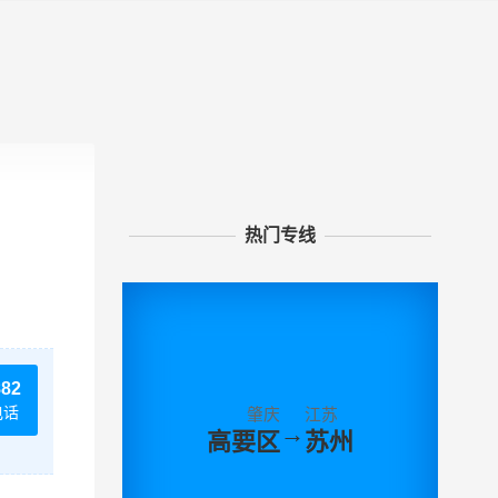
热门专线
882
电话
肇庆
江苏
→
高要区
苏州