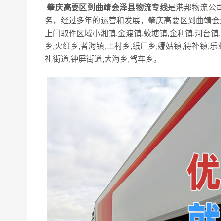
肇庆高要区到曲靖会泽县物流专线
是港邦物流公
务，经过多年的运营和发展，肇庆高要区到曲靖会
上门取件区域小湘镇,金渡镇,蛟塘镇,金利镇,河台镇
乡,火红乡,者海镇,上村乡,纸厂乡,娜姑镇,待补镇,乐
礼街道,钟屏街道,大海乡,驾车乡。