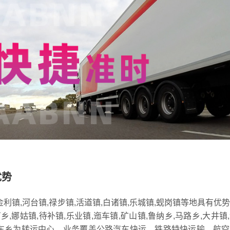
优势
利镇,河台镇,禄步镇,活道镇,白诸镇,乐城镇,蚬岗镇等地具有优
乡,娜姑镇,待补镇,乐业镇,迤车镇,矿山镇,鲁纳乡,马路乡,大井镇
乡,驾车乡为转运中心，业务覆盖公路汽车快运，铁路特快运输，航