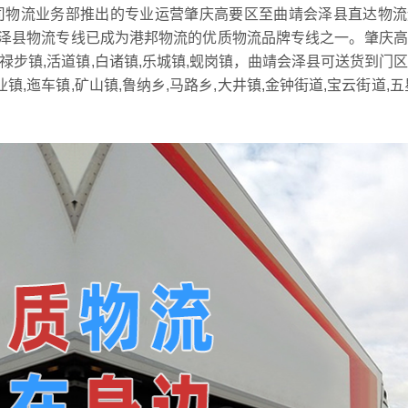
司物流业务部推出的专业运营肇庆高要区至曲靖会泽县直达物流
泽县物流专线已成为港邦物流的优质物流品牌专线之一。肇庆高
,禄步镇,活道镇,白诸镇,乐城镇,蚬岗镇，曲靖会泽县可送货到门
业镇,迤车镇,矿山镇,鲁纳乡,马路乡,大井镇,金钟街道,宝云街道,五