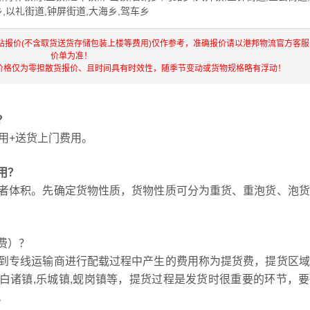
乡,以礼街道,钟屏街道,大海乡,驾车乡
站报价(不含取货送货存储包装上楼等费用)仅作参考，准确报价请以港邦物流官方客服
价单为准！
价格仅为零担散货报价、且时间具有时效性，随季节变动或货物规格略有浮动！
？
用+送货上门费用。
用？
者体积。先确定货物性质，货物性质可分为重货、重泡货、泡货
费）？
到专线运输商进行配载过程中产生的费用称为提货费，提货区域
道镇,白诸镇,乐城镇,蚬岗镇等，提货过程是发货时很重要的环节，
。