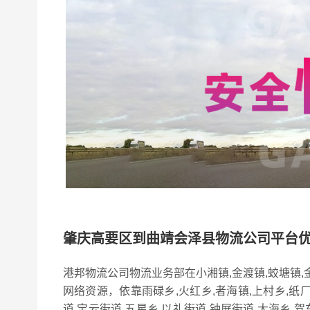
肇庆高要区到曲靖会泽县物流公司平台
港邦物流公司物流业务部在小湘镇,金渡镇,蛟塘镇,金
网络资源，依靠雨碌乡,火红乡,者海镇,上村乡,纸厂
道,宝云街道,五星乡,以礼街道,钟屏街道,大海