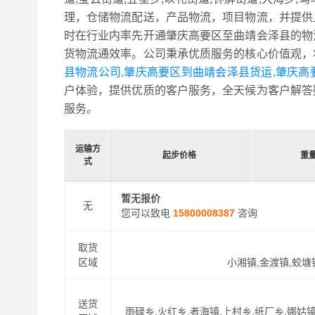
理，仓储物流配送，产品物流，项目物流，并提供
时在行业内率先开通肇庆高要区至曲靖会泽县的物
货物流通效率。公司秉承优质服务的核心价值观，
县物流公司,肇庆高要区到曲靖会泽县货运,肇庆
户体验，提供优质的客户服务，全天候为客户解答
服务。
运输方
起步价格
重
式
暂无报价
无
您可以致电
15800008387
咨询
取货
区域
小湘镇,金渡镇,蛟塘
送货
雨碌乡,火红乡,者海镇,上村乡,纸厂乡,娜姑镇