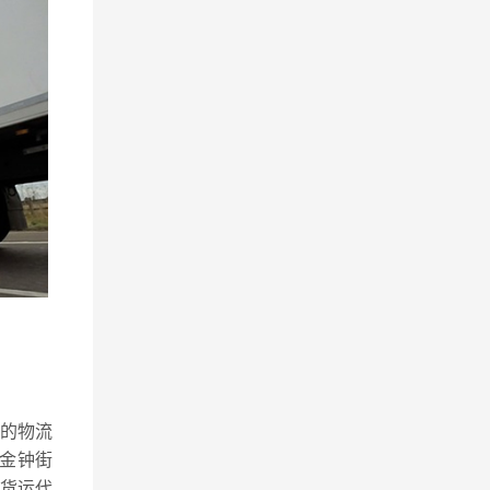
势的物流
,金钟街
空货运代