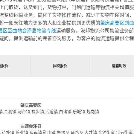
上门取货，送货到门，货物打包，门到门运输等物流相关增值服
流专线运输业务，简化了货物操作流程，减少了货物在途时间，
将一如既往地为更多的人和企业提供到更优质的
肇庆高要区到曲
高要区至曲靖会泽县物流专线
运输服务。港邦物流公司物流业务部
疑问，提供运输前的完善咨询服务，为客户的物流运输提供全程
量报价
体积报价
运输时效
肇庆高要区
镇,金利镇,河台镇,禄步镇,活道镇,白诸镇,乐城镇,蚬岗镇
曲靖会泽县
,待补镇,乐业镇,迤车镇,矿山镇,鲁纳乡,马路乡,大井镇,金钟街道,宝云街道