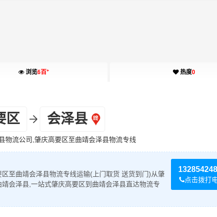
+
浏览
6百
热度
0
要区
会泽县
县物流公司,肇庆高要区至曲靖会泽县物流专线
13285424
区至曲靖会泽县物流专线运输(上门取货 送货到门)从肇
点击拨打
曲靖会泽县,一站式肇庆高要区到曲靖会泽县直达物流专