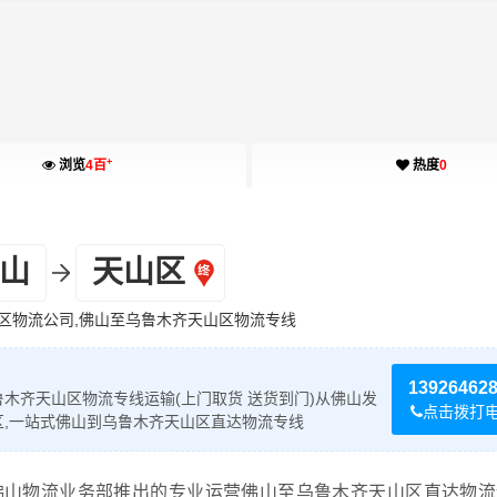
+
浏览
4百
热度
0
山
天山区
区物流公司,佛山至乌鲁木齐天山区物流专线
13926462
木齐天山区物流专线运输(上门取货 送货到门)从佛山发
点击拨打
区,一站式佛山到乌鲁木齐天山区直达物流专线
佛山物流业务部推出的专业运营佛山至乌鲁木齐天山区直达物流