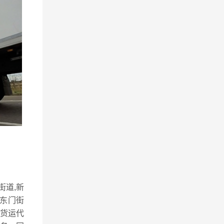
街道,新
,东门街
空货运代