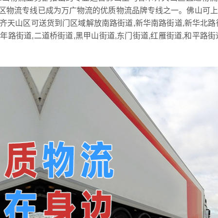
区物流专线已成为万广物流的优质物流品牌专线之一。佛山可上
木齐天山区可送货到门区域解放南路街道,新华南路街道,新华北路
年路街道,二道桥街道,黑甲山街道,东门街道,红雁街道,和平路街