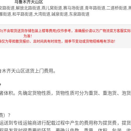
乌鲁木齐天山区
安路街道,解放北路街道,燕儿窝街道,赛马场街道,青年路街道,二道桥街道,
红雁街道,和平路街道,大湾街道,碱泉街道,东泉路街道
价(不含取货送货存储包装上楼等费用)仅作参考，准确报价请以万广物流官方客服实
为准！
格仅为零担散货报价、且时间具有时效性，随季节变动或货物规格略有浮动！
鲁木齐天山区送货上门费用。
？
者体积。先确定货物性质，货物性质可分为重货、重泡货、泡货
费）？
运送到专线运输商进行配载过程中产生的费用称为提货费，提货
货过程是发货时很重要的环节，要确认件数、重量、体积、包装、