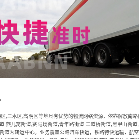
势
德区,三水区,高明区等地具有优势的物流网络资源，依靠解放南路
道,燕儿窝街道,赛马场街道,青年路街道,二道桥街道,黑甲山街道
东泉路街道为转运中心，业务覆盖公路汽车快运，铁路特快运输，航