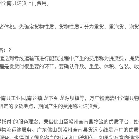
州全南县送货上门费用。
者体积。先确定货物性质，货物性质可分为重货、重泡货、泡货
费）？
运送到专线运输商进行配载过程中产生的费用称为提货费，提货
货过程是发货时很重要的环节，要确认件数、重量、体积、包装、
全南县工业园,南迳镇,龙下乡,龙源坝镇等，万广物流赣州全南县
指定的收货地点，期间产生的费用称为送货费。
得托付”的服务理念，凭借佛山至赣州全南县物流的优质平台，
线物流运输服务。广东佛山到赣州全南县货运专线是万广的优质
服务，也得到了很多客户的认可和口碑相传，如果您有意向选择