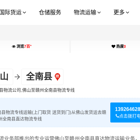
国际货运
仓储服务
物流运输
更多
+
浏览
7百
热度
0
山
全南县
县物流公司,佛山至赣州全南县物流专线
13926462
县物流专线运输(上门取货 送货到门)从佛山发货运去赣
点击拨打
州全南县直达物流专线
流业务部推出的专业运营佛山至赣州全南县直达物流运输业务，