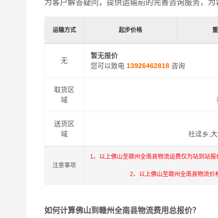
为客户解答疑问，提供运输前的完善咨询服务，为
运输方式
起步价格
暂无报价
无
您可以致电
13926462818
咨询
取货区
域
送货区
域
社迳乡,
1、以上佛山至赣州全南县物流运费仅为站到站报
注意事项
2、以上佛山至赣州全南县物流价
如何计算佛山到赣州全南县物流费用总报价？