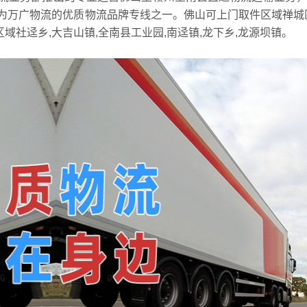
为万广物流的优质物流品牌专线之一。佛山可上门取件区域禅城
域社迳乡,大吉山镇,全南县工业园,南迳镇,龙下乡,龙源坝镇。