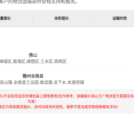
客户的物流运输提供全程支持和服务。
重量报价
体积报价
运输时效
佛山
禅城区,南海区,顺德区,三水区,高明区
赣州全南县
大吉山镇,全南县工业园,南迳镇,龙下乡,龙源坝镇
价(不含取货送货存储包装上楼等费用)仅作参考，准确报价请以万广物流官方客服实
为准！
格仅为零担散货报价、且时间具有时效性，随季节变动或货物规格略有浮动！