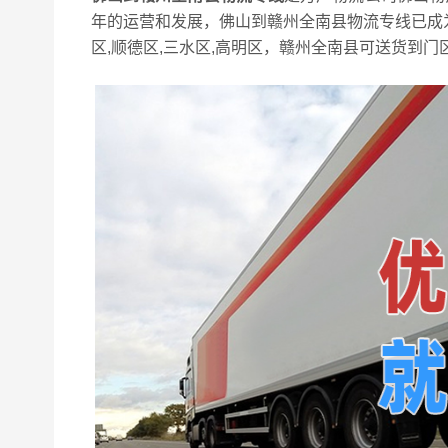
年的运营和发展，佛山到赣州全南县物流专线已成
区,顺德区,三水区,高明区，赣州全南县可送货到门区