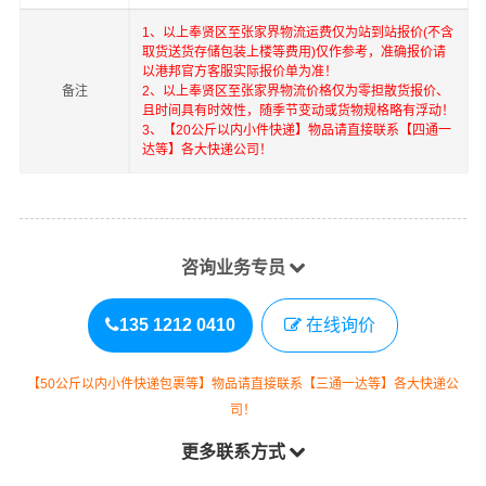
1、以上
奉贤区
至
张家界
物流运费仅为站到站报价(不含
取货送货存储包装上楼等费用)仅作参考，准确报价请
以港邦官方客服实际报价单为准！
备注
2、以上
奉贤区
至
张家界
物流价格仅为零担散货报价、
且时间具有时效性，随季节变动或货物规格略有浮动！
3、【20公斤以内小件快递】物品请直接联系【四通一
达等】各大快递公司！
咨询业务专员
135 1212 0410
在线询价
【50公斤以内小件快递包裹等】物品请直接联系【三通一达等】各大快递公
司！
更多联系方式