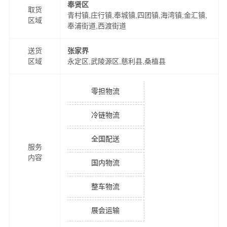
奉贤区
取货
青村镇,庄行镇,奉城镇,四团镇,海湾镇,金汇镇,
区域
奉浦街道,西渡街道
送货
张家界
区域
永定区,武陵源区,慈利县,桑植县
零担物流
冷链物流
全国配送
服务
内容
国内物流
整车物流
展会运输