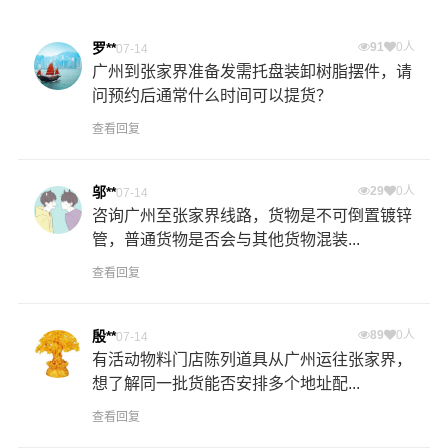
罗**
91
0人
07-14
广州到张家界准备发需托盘装卸树脂摆件，请
问预约后通常什么时间可以提货？
查看回复
邬**
29
0人
07-14
咨询广州至张家界线路，货物是不可倒置镀锌
管，普通货物是否会与其他货物混装...
查看回复
殷**
89
0人
07-14
有活动物料门店陈列道具从广州运往张家界，
想了解同一批货能否安排多个地址配...
查看回复