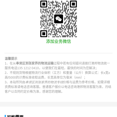
添加业务微信
温馨提示
1、在从
奉贤区到张家界的物流运输
过程中若有任何疑问请拨打
港邦物流
统一
服务电话
135 1212 0410
，以便我们在最短，最快的时间为您解决；
2、不规则货物根据物流行业体积（立方）和重量（公斤）换算公式：长x宽x
高/5000的计费标准收取运费，长宽高单位为毫米（mm）；
3、本站所列由
奉贤区到张家界的物流专线
价格与运费为参考价格，如需详细
资费标准请电话咨询客服。普通客户报价以电话咨询
港邦物流
客服为准，月结
客户以合同约定价格为准，感谢您的理解。