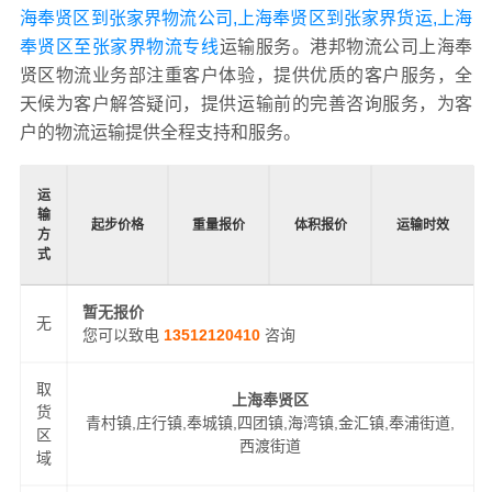
海奉贤区到张家界物流公司,上海奉贤区到张家界货运,上海
奉贤区至张家界物流专线
运输服务。港邦物流公司上海奉
贤区物流业务部注重客户体验，提供优质的客户服务，全
天候为客户解答疑问，提供运输前的完善咨询服务，为客
户的物流运输提供全程支持和服务。
运
输
起步价格
重量报价
体积报价
运输时效
方
式
暂无报价
无
您可以致电
13512120410
咨询
取
上海奉贤区
货
青村镇,庄行镇,奉城镇,四团镇,海湾镇,金汇镇,奉浦街道,
区
西渡街道
域