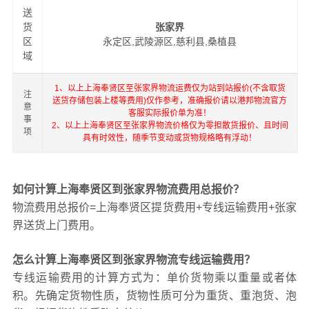
送
货
张家界
区
永定区,武陵源区,慈利县,桑植县
域
1、以上上海奉贤区至张家界物流运费仅为站到站报价(不含取货
注
送货存储包装上楼等费用)仅作参考，准确报价请以港邦物流官方
意
客服实际报价单为准！
事
2、以上上海奉贤区至张家界物流价格仅为零担散货报价、且时间
项
具有时效性，随季节变动或货物规格略有浮动！
如何计算上海奉贤区到张家界物流费用总报价？
物流费用总报价=上海奉贤区提货费用+专线运输费用+张家
界送货上门费用。
怎么计算上海奉贤区到张家界物流专线运输费用？
专线运输费用的计算方式为：单价货物乘以重量或者体
积。先确定货物性质，货物性质可分为重货、重泡货、泡