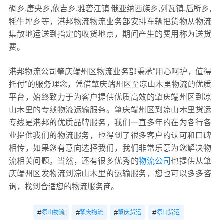
碉乡,唐央乡,依吉乡,雅砻江镇,俄亚纳西族乡,列瓦镇,后所乡,
牦牛坪乡等，港邦物流物流业务部安排车辆把货物从物流
集散地运送到指定的收货地点，期间产生的费用称为送货
费。
港邦物流公司肇庆端州区物流业务部秉承“用心呵护，值得
托付”的服务理念，凭借肇庆端州区至凉山木里物流的优质
平台，始终致力于为客户提供优质高效的肇庆端州区到凉
山木里的专线物流运输服务。肇庆端州区到凉山木里货运
专线是港邦的优质品牌服务，我们一直多年的在为各行各
业提供我们的物流服务，也得到了很多客户的认可和口碑
相传，如果您有意向选择我们，我们非常乐意为您解决物
流相关问题。当然，还有很多优秀的
物流公司
也提供从肇
庆端州区发物流到凉山木里的运输服务，您也可以多多咨
询，找到合适您的物流服务商。
#
#
#
#
凉山物流
肇庆物流
肇庆货运
凉山货运