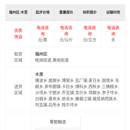
端州区-木里
起步价格
重量报价
体积报价
运输时效
电话咨
电话咨
电话咨
电话咨
优质
询
询
询
询
快运
元/票
元/公斤
元/立方
天
取货
端州区
区域
睦岗街道,黄岗街道
木里
倮波乡,屋脚乡,博窝乡,瓦厂镇,麦日乡,固增乡,东
送货
朗乡,茶布朗镇,卡拉乡,博科乡,西秋乡,三桷桠乡,
区域
沙湾乡,宁朗乡,乔瓦镇,克尔乡,项脚乡,李子坪乡,
白碉乡,唐央乡,依吉乡,雅砻江镇,俄亚纳西族乡,
列瓦镇,后所乡,牦牛坪乡
零担物流