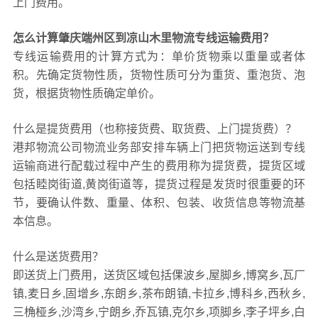
上门费用。
怎么计算肇庆端州区到凉山木里物流专线运输费用？
专线运输费用的计算方式为：单价货物乘以重量或者体
积。先确定货物性质，货物性质可分为重货、重泡货、泡
货，根据货物性质确定单价。
什么是提货费用（也称接货费、取货费、上门提货费）？
港邦物流公司物流业务部安排车辆上门把货物运送到专线
运输商进行配载过程中产生的费用称为提货费，提货区域
包括睦岗街道,黄岗街道等，提货过程是发货时很重要的环
节，要确认件数、重量、体积、包装、收货信息等物流基
本信息。
什么是送货费用？
即送货上门费用，送货区域包括倮波乡,屋脚乡,博窝乡,瓦厂
镇,麦日乡,固增乡,东朗乡,茶布朗镇,卡拉乡,博科乡,西秋乡,
三桷桠乡,沙湾乡,宁朗乡,乔瓦镇,克尔乡,项脚乡,李子坪乡,白