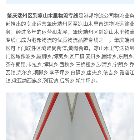
肇庆端州区到凉山木里物流专线
是港邦物流公司物流业务
部推出的专业运营肇庆端州区至凉山木里直达物流运输业
务，经过多年的运营和发展，肇庆端州区到凉山木里物流
专线已成为港邦物流的优质物流品牌专线之一。肇庆端州
区可上门取件区域睦岗街道,黄岗街道，凉山木里可送货到
门区域倮波乡,屋脚乡,博窝乡,瓦厂镇,麦日乡,固增乡,东朗乡,
茶布朗镇,卡拉乡,博科乡,西秋乡,三桷桠乡,沙湾乡,宁朗乡,乔
瓦镇,克尔乡,项脚乡,李子坪乡,白碉乡,唐央乡,依吉乡,雅砻江
镇,俄亚纳西族乡,列瓦镇,后所乡,牦牛坪乡。