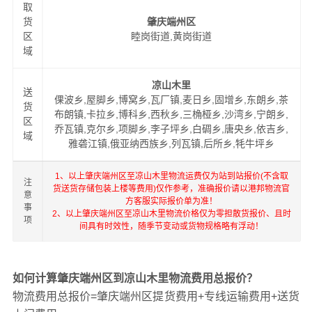
取
货
肇庆端州区
区
睦岗街道,黄岗街道
域
凉山木里
送
倮波乡,屋脚乡,博窝乡,瓦厂镇,麦日乡,固增乡,东朗乡,茶
货
布朗镇,卡拉乡,博科乡,西秋乡,三桷桠乡,沙湾乡,宁朗乡,
区
乔瓦镇,克尔乡,项脚乡,李子坪乡,白碉乡,唐央乡,依吉乡,
域
雅砻江镇,俄亚纳西族乡,列瓦镇,后所乡,牦牛坪乡
1、以上肇庆端州区至凉山木里物流运费仅为站到站报价(不含取
注
货送货存储包装上楼等费用)仅作参考，准确报价请以港邦物流官
意
方客服实际报价单为准！
事
2、以上肇庆端州区至凉山木里物流价格仅为零担散货报价、且时
项
间具有时效性，随季节变动或货物规格略有浮动！
如何计算肇庆端州区到凉山木里物流费用总报价？
物流费用总报价=肇庆端州区提货费用+专线运输费用+送货