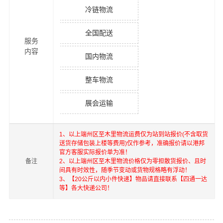
冷链物流
全国配送
服务
内容
国内物流
整车物流
展会运输
1、以上
端州区
至
木里
物流运费仅为站到站报价(不含取货
送货存储包装上楼等费用)仅作参考，准确报价请以港邦
官方客服实际报价单为准！
备注
2、以上
端州区
至
木里
物流价格仅为零担散货报价、且时
间具有时效性，随季节变动或货物规格略有浮动！
3、【20公斤以内小件快递】物品请直接联系【四通一达
等】各大快递公司！