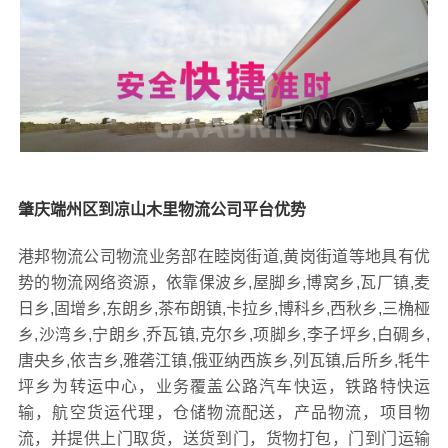
肇庆端州区到凉山木里物流公司平台优势
港邦物流公司物流业务部在睦岗街道,黄岗街道等地具有优
势的物流网络资源，依靠倮波乡,屋脚乡,博窝乡,瓦厂镇,麦
日乡,固增乡,东朗乡,茶布朗镇,卡拉乡,博科乡,西秋乡,三桷桠
乡,沙湾乡,宁朗乡,乔瓦镇,克尔乡,项脚乡,李子坪乡,白碉乡,
唐央乡,依吉乡,雅砻江镇,俄亚纳西族乡,列瓦镇,后所乡,牦牛
坪乡为转运中心，业务覆盖公路汽车快运，铁路特快运
输，航空货运代理，仓储物流配送，产品物流，项目物
流，并提供上门取货，送货到门，货物打包，门到门运输