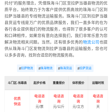
托付”的服务理念，凭借珠海斗门区至拉萨当雄县物流的优
质平台，始终致力于为客户提供优质高效的珠海斗门区到
拉萨当雄县的专线物流运输服务。珠海斗门区到拉萨当雄
县货运专线是万广的优质品牌服务，我们一直多年的在为
各行各业提供我们的物流服务，也得到了很多客户的认可
和口碑相传，如果您有意向选择我们，我们非常乐意为您
解决物流相关问题。当然，还有很多优秀的
物流公司
也提
供从珠海斗门区发物流到拉萨当雄县的运输服务，您也可
以多多咨询，找到合适您的物流服务商。
#
#
#
#
拉萨物流
珠海物流
珠海货运
拉萨货运
斗门区-当雄县
起步价格
重量报价
体积报价
运输时效
电话咨
电话咨
电话咨
电话咨
优质
询
询
询
询
快运
元/票
元/公斤
元/立方
天