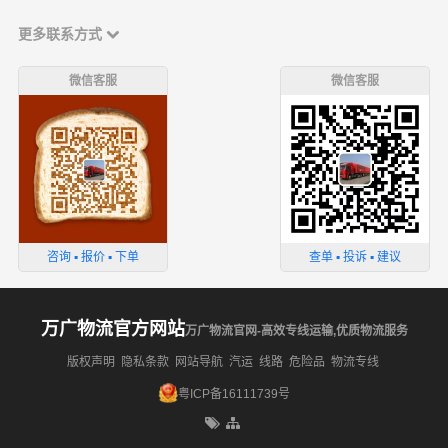
更多联系方式
微信客服
微信客服
咨询 ▪ 报价 ▪ 下单
查单 ▪ 投诉 ▪ 建议
万广物流官方网站
万广物流官网-高效专线运输,优质物流服务
版权声明
隐私条款
网站导航
汽运
线路
危险品
物流专线
粤ICP备16111739号