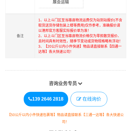
展会运输
1、以上
斗门区
至
当雄县
物流运费仅为站到站报价(不含
取货送货存储包装上楼等费用)仅作参考，准确报价请
以港邦官方客服实际报价单为准！
备注
2、以上
斗门区
至
当雄县
物流价格仅为零担散货报价、
且时间具有时效性，随季节变动或货物规格略有浮动！
3、【20公斤以内小件快递】物品请直接联系【四通一
达等】各大快递公司！
咨询业务专员
139 2646 2818
在线询价
【50公斤以内小件快递包裹等】物品请直接联系【三通一达等】各大快递公
司！