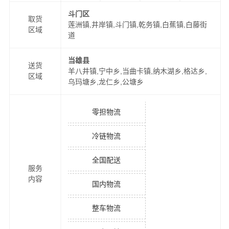
斗门区
取货
莲洲镇,井岸镇,斗门镇,乾务镇,白蕉镇,白藤街
区域
道
当雄县
送货
羊八井镇,宁中乡,当曲卡镇,纳木湖乡,格达乡,
区域
乌玛塘乡,龙仁乡,公塘乡
零担物流
冷链物流
全国配送
服务
内容
国内物流
整车物流