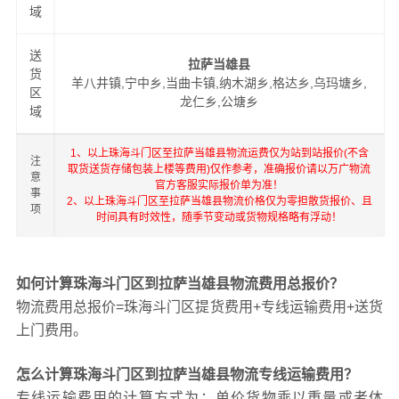
域
送
拉萨当雄县
货
羊八井镇,宁中乡,当曲卡镇,纳木湖乡,格达乡,乌玛塘乡,
区
龙仁乡,公塘乡
域
1、以上珠海斗门区至拉萨当雄县物流运费仅为站到站报价(不含
注
取货送货存储包装上楼等费用)仅作参考，准确报价请以万广物流
意
官方客服实际报价单为准！
事
2、以上珠海斗门区至拉萨当雄县物流价格仅为零担散货报价、且
项
时间具有时效性，随季节变动或货物规格略有浮动！
如何计算珠海斗门区到拉萨当雄县物流费用总报价？
物流费用总报价=珠海斗门区提货费用+专线运输费用+送货
上门费用。
怎么计算珠海斗门区到拉萨当雄县物流专线运输费用？
专线运输费用的计算方式为：单价货物乘以重量或者体