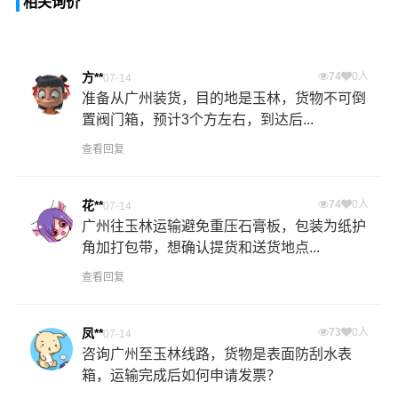
相关询价
方**
74
0人
07-14
准备从广州装货，目的地是玉林，货物不可倒
置阀门箱，预计3个方左右，到达后...
查看回复
花**
74
0人
07-14
广州往玉林运输避免重压石膏板，包装为纸护
角加打包带，想确认提货和送货地点...
查看回复
凤**
73
0人
07-14
咨询广州至玉林线路，货物是表面防刮水表
箱，运输完成后如何申请发票？