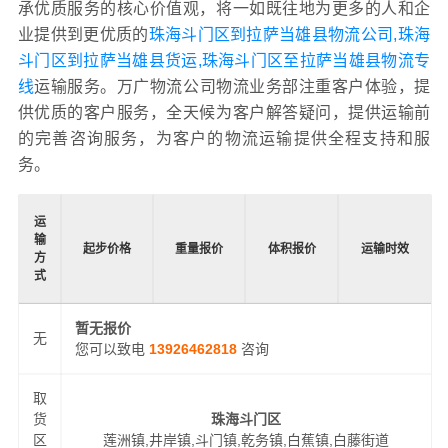
承优质服务的核心价值观，将一如既往地为更多的人和企
业提供到更优质的
珠海斗门区到拉萨当雄县物流公司,珠海
斗门区到拉萨当雄县货运,珠海斗门区至拉萨当雄县物流专
线
运输服务。万广物流公司物流业务部注重客户体验，提
供优质的客户服务，全天候为客户解答疑问，提供运输前
的完善咨询服务，为客户的物流运输提供全程支持和服
务。
运
输
起步价格
重量报价
体积报价
运输时效
方
式
暂无报价
无
您可以致电
13926462818
咨询
取
货
珠海斗门区
区
莲洲镇,井岸镇,斗门镇,乾务镇,白蕉镇,白藤街道