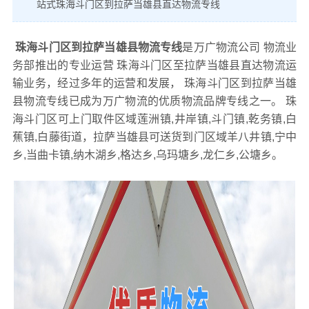
站式珠海斗门区到拉萨当雄县直达物流专线
珠海斗门区到拉萨当雄县物流专线
是万广物流公司 物流业
务部推出的专业运营 珠海斗门区至拉萨当雄县直达物流运
输业务，经过多年的运营和发展， 珠海斗门区到拉萨当雄
县物流专线已成为万广物流的优质物流品牌专线之一。 珠
海斗门区可上门取件区域莲洲镇,井岸镇,斗门镇,乾务镇,白
蕉镇,白藤街道，拉萨当雄县可送货到门区域羊八井镇,宁中
乡,当曲卡镇,纳木湖乡,格达乡,乌玛塘乡,龙仁乡,公塘乡。