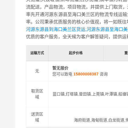
流配送，产品物流，项目物流，并提供上门取货，
率先开通河源东源县至海口美兰区的物流专线运输
率。公司秉承优质服务的核心价值观，将一如既往
河源东源县到海口美兰区货运,河源东源县至海口
优质的客户服务，全天候为客户解答疑问，提供运
运输方式
起步价格
重
暂无报价
无
您可以致电
15800008387
咨询
取货区
蓝口镇,灯塔镇,曾田镇,上莞镇,叶潭镇,船塘
域
送货区
域
海府街道,海甸街道,白龙街道,