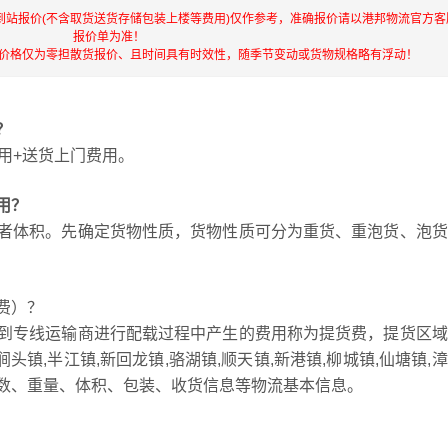
到站报价(不含取货送货存储包装上楼等费用)仅作参考，准确报价请以港邦物流官方客
报价单为准！
流价格仅为零担散货报价、且时间具有时效性，随季节变动或货物规格略有浮动！
？
用+送货上门费用。
用？
者体积。先确定货物性质，货物性质可分为重货、重泡货、泡货
费）？
到专线运输商进行配载过程中产生的费用称为提货费，提货区域
,涧头镇,半江镇,新回龙镇,骆湖镇,顺天镇,新港镇,柳城镇,仙塘镇,
数、重量、体积、包装、收货信息等物流基本信息。