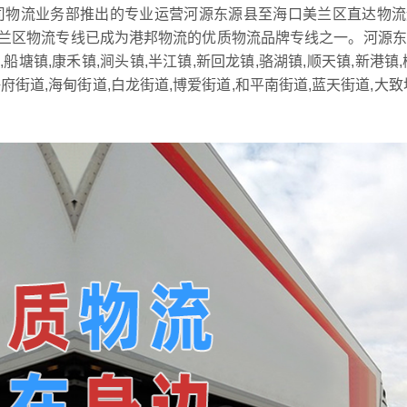
司物流业务部推出的专业运营河源东源县至海口美兰区直达物流
兰区物流专线已成为港邦物流的优质物流品牌专线之一。河源东
船塘镇,康禾镇,涧头镇,半江镇,新回龙镇,骆湖镇,顺天镇,新港镇,
街道,海甸街道,白龙街道,博爱街道,和平南街道,蓝天街道,大致