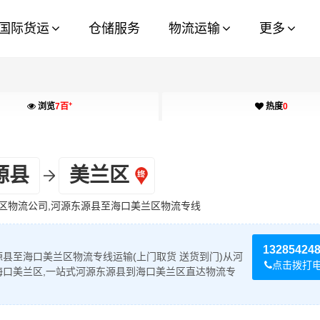
国际货运
仓储服务
物流运输
更多
+
浏览
7百
热度
0
源县
美兰区
区物流公司,河源东源县至海口美兰区物流专线
13285424
县至海口美兰区物流专线运输(上门取货 送货到门)从河
点击拨打
海口美兰区,一站式河源东源县到海口美兰区直达物流专