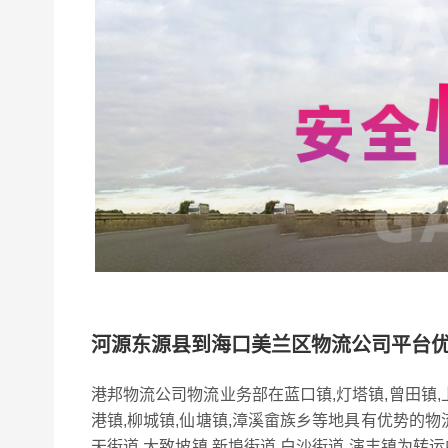
河源东源县到海口美兰区物流公司平台
港邦物流公司物流业务部在蓝口镇,灯塔镇,曾田镇,上
港镇,柳城镇,仙塘镇,漳溪畲族乡等地具有优势的物
天街道,大致坡镇,新埠街道,白沙街道,演丰镇为