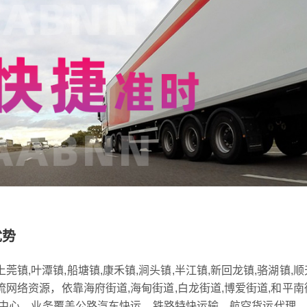
优势
莞镇,叶潭镇,船塘镇,康禾镇,涧头镇,半江镇,新回龙镇,骆湖镇,顺
流网络资源，依靠海府街道,海甸街道,白龙街道,博爱街道,和平南
转运中心，业务覆盖公路汽车快运，铁路特快运输，航空货运代理