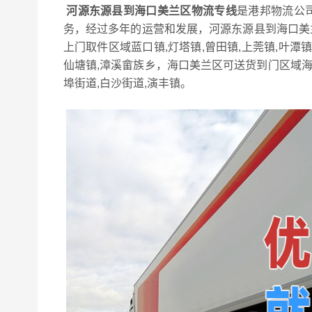
河源东源县到海口美兰区物流专线
是港邦物流公
务，经过多年的运营和发展，河源东源县到海口美
上门取件区域蓝口镇,灯塔镇,曾田镇,上莞镇,叶潭镇,
仙塘镇,漳溪畲族乡，海口美兰区可送货到门区域海府
埠街道,白沙街道,演丰镇。