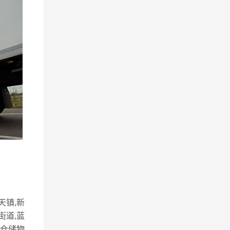
天镇,新
街道,蓝
，仓储物