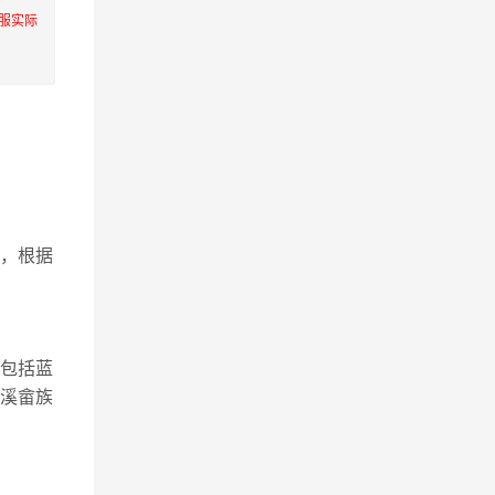
服实际
，根据
包括蓝
漳溪畲族