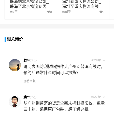
珠海到北京物流公司_
深圳到重庆物流公司_
珠海至北京物流专线
深圳至重庆物流专线
+
+
7百
0
8百
0
相关询价
赵**
28
0人
07-14
请问表面防刮树脂摆件走广州到普洱专线时，
预约后通常什么时间可以提货？
查看回复
姚**
27
0人
07-14
从广州到普洱的货是全新未拆封投影仪，数量
三十箱，采用原厂包装，想了解这批...