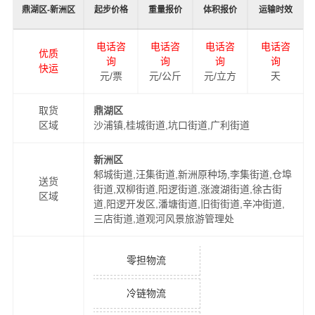
鼎湖区-新洲区
起步价格
重量报价
体积报价
运输时效
电话咨
电话咨
电话咨
电话咨
优质
询
询
询
询
快运
元/票
元/公斤
元/立方
天
取货
鼎湖区
区域
沙浦镇,桂城街道,坑口街道,广利街道
新洲区
邾城街道,汪集街道,新洲原种场,李集街道,仓埠
送货
街道,双柳街道,阳逻街道,涨渡湖街道,徐古街
区域
道,阳逻开发区,潘塘街道,旧街街道,辛冲街道,
三店街道,道观河风景旅游管理处
零担物流
冷链物流