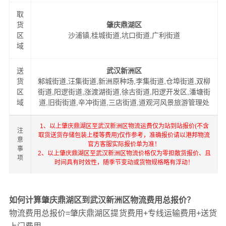
取
货
肇庆鼎湖区
区
沙浦镇,桂城街道,坑口街道,广利街道
域
送
武汉新洲区
货
邾城街道,汪集街道,新洲原种场,李集街道,仓埠街道,双柳
区
街道,阳逻街道,涨渡湖街道,徐古街道,阳逻开发区,潘塘街
域
道,旧街街道,辛冲街道,三店街道,道观河风景旅游管理处
1、以上肇庆鼎湖区至武汉新洲区物流运费仅为站到站报价(不含
注
取货送货存储包装上楼等费用)仅作参考，准确报价请以港邦物流
意
官方客服实际报价单为准！
事
2、以上肇庆鼎湖区至武汉新洲区物流价格仅为零担散货报价、且
项
时间具有时效性，随季节变动或货物规格略有浮动！
如何计算肇庆鼎湖区到武汉新洲区物流费用总报价？
物流费用总报价=肇庆鼎湖区提货费用+专线运输费用+送货