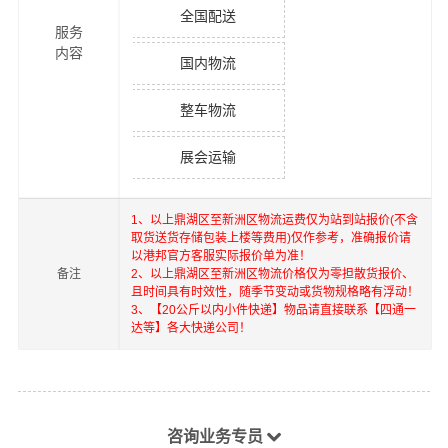
全国配送
服务
内容
国内物流
整车物流
展会运输
1、以上
鼎湖区
至
新洲区
物流运费仅为站到站报价(不含
取货送货存储包装上楼等费用)仅作参考，准确报价请
以港邦官方客服实际报价单为准！
备注
2、以上
鼎湖区
至
新洲区
物流价格仅为零担散货报价、
且时间具有时效性，随季节变动或货物规格略有浮动！
3、【20公斤以内小件快递】物品请直接联系【四通一
达等】各大快递公司！
咨询业务专员