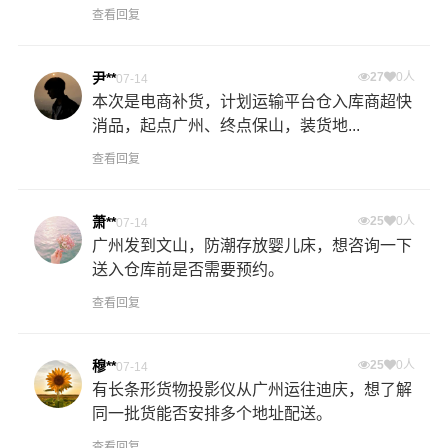
查看回复
尹**
27
0人
07-14
本次是电商补货，计划运输平台仓入库商超快
消品，起点广州、终点保山，装货地...
查看回复
萧**
25
0人
07-14
广州发到文山，防潮存放婴儿床，想咨询一下
送入仓库前是否需要预约。
查看回复
穆**
25
0人
07-14
有长条形货物投影仪从广州运往迪庆，想了解
同一批货能否安排多个地址配送。
查看回复