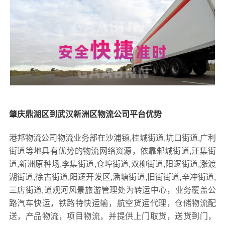
肇庆鼎湖区到武汉新洲区物流公司平台优势
港邦物流公司物流业务部在沙浦镇,桂城街道,坑口街道,广利
街道等地具有优势的物流网络资源，依靠邾城街道,汪集街
道,新洲原种场,李集街道,仓埠街道,双柳街道,阳逻街道,涨渡
湖街道,徐古街道,阳逻开发区,潘塘街道,旧街街道,辛冲街道,
三店街道,道观河风景旅游管理处为转运中心，业务覆盖公
路汽车快运，铁路特快运输，航空货运代理，仓储物流配
送，产品物流，项目物流，并提供上门取货，送货到门，