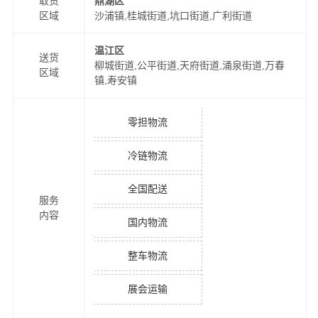
取货
鼎湖区
区域
沙浦镇,桂城街道,坑口街道,广利街道
温江区
送货
柳城街道,公平街道,天府街道,涌泉街道,万春
区域
镇,寿安镇
零担物流
冷链物流
全国配送
服务
内容
国内物流
整车物流
展会运输