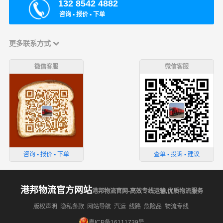
132 8542 4882
咨询 ▪ 报价 ▪ 下单
更多联系方式
微信客服
微信客服
咨询 ▪ 报价 ▪ 下单
查单 ▪ 投诉 ▪ 建议
港邦物流官方网站
港邦物流官网-高效专线运输,优质物流服务
版权声明
隐私条款
网站导航
汽运
线路
危险品
物流专线
粤ICP备16111739号