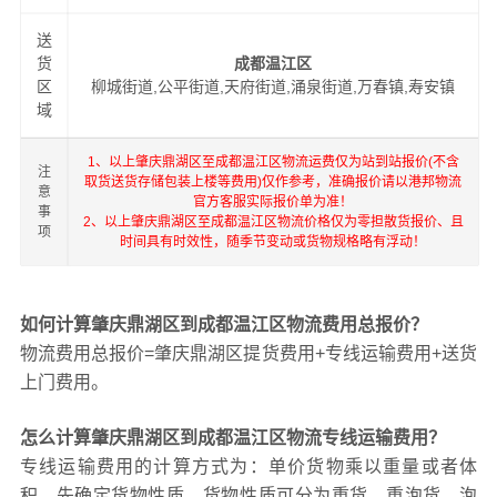
送
货
成都温江区
区
柳城街道,公平街道,天府街道,涌泉街道,万春镇,寿安镇
域
1、以上肇庆鼎湖区至成都温江区物流运费仅为站到站报价(不含
注
取货送货存储包装上楼等费用)仅作参考，准确报价请以港邦物流
意
官方客服实际报价单为准！
事
2、以上肇庆鼎湖区至成都温江区物流价格仅为零担散货报价、且
项
时间具有时效性，随季节变动或货物规格略有浮动！
如何计算肇庆鼎湖区到成都温江区物流费用总报价？
物流费用总报价=肇庆鼎湖区提货费用+专线运输费用+送货
上门费用。
怎么计算肇庆鼎湖区到成都温江区物流专线运输费用？
专线运输费用的计算方式为：单价货物乘以重量或者体
积。先确定货物性质，货物性质可分为重货、重泡货、泡