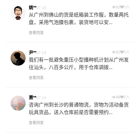
姚**
52
0人
07-14
从广州到佛山的货是纸箱装工作服，数量两托
盘，采用气泡膜包裹，装货地可以安...
查看回复
尹**
51
0人
07-14
我们有一批避免重压小型播种机计划从广州发
往汕头，八百多公斤，用于仓库调拨...
查看回复
萧**
49
0人
07-14
咨询广州到长沙的普通物流，货物为活动备货
玩具货品，送入仓库前是否需要预约...
查看回复