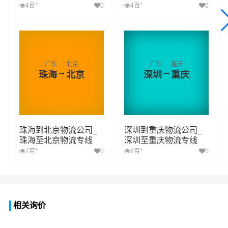
+
+
4百
0
4百
0
广东
北京
广东
重庆
→
→
珠海
北京
深圳
重庆
珠海到北京物流公司_
深圳到重庆物流公司_
珠海至北京物流专线
深圳至重庆物流专线
+
+
7百
0
8百
0
相关询价