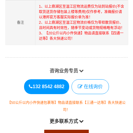
1、以上
鼎湖区
至
温江区
物流运费仅为站到站报价(不含
取货送货存储包装上楼等费用)仅作参考，准确报价请
以港邦官方客服实际报价单为准！
备注
2、以上
鼎湖区
至
温江区
物流价格仅为零担散货报价、
且时间具有时效性，随季节变动或货物规格略有浮动！
3、【20公斤以内小件快递】物品请直接联系【四通一
达等】各大快递公司！
咨询业务专员
132 8542 4882
在线询价
【50公斤以内小件快递包裹等】物品请直接联系【三通一达等】各大快递公
司！
更多联系方式