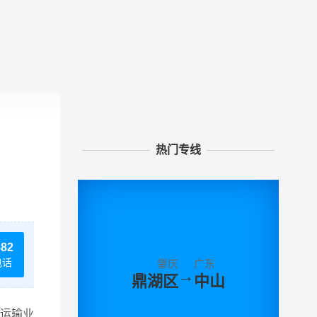
热门专线
882
电话
肇庆
广东
→
鼎湖区
中山
运输业