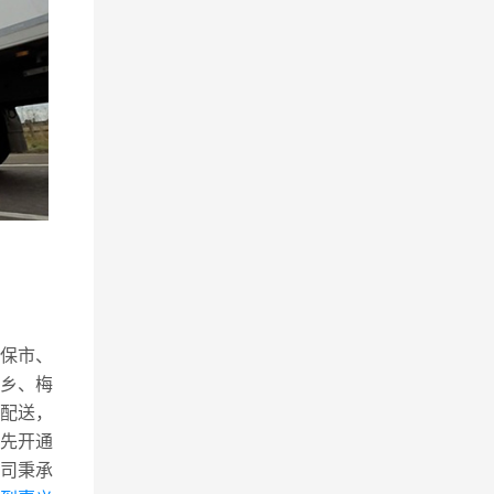
太保市、
乡、梅
配送，
先开通
司秉承