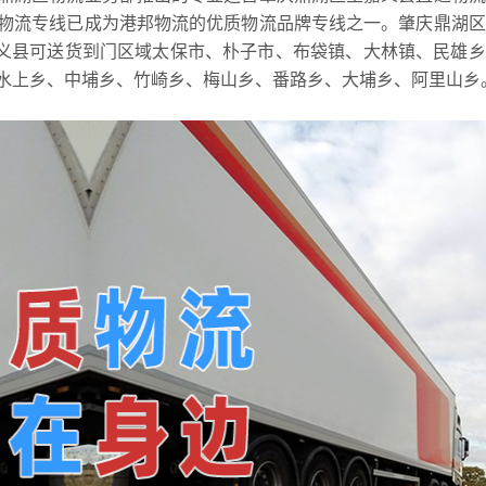
物流专线已成为港邦物流的优质物流品牌专线之一。肇庆鼎湖区
嘉义县可送货到门区域太保市、朴子市、布袋镇、大林镇、民雄
水上乡、中埔乡、竹崎乡、梅山乡、番路乡、大埔乡、阿里山乡