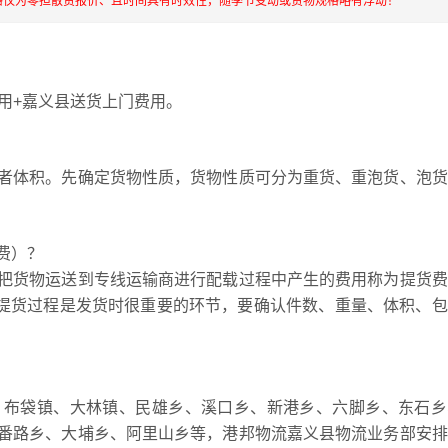
格仅为零担散货报价、且时间具有时效性，随季节变动或货物规格略有浮动！
用+嘉义县送货上门费用。
者体积。先确定货物性质，货物性质可分为重货、重泡货、泡货
费）？
把货物运送到专线运输商进行配载过程中产生的费用称为提货费
，提货过程是发货时很重要的环节，要确认件数、重量、体积、
、布袋镇、大林镇、民雄乡、溪口乡、新港乡、六脚乡、东石乡
番路乡、大埔乡、阿里山乡等，港邦物流嘉义县物流业务部安排