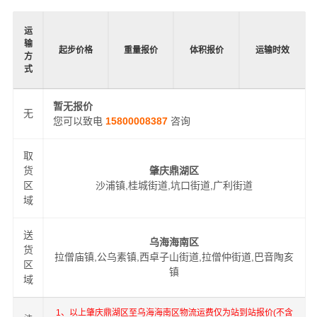
运
输
起步价格
重量报价
体积报价
运输时效
方
式
暂无报价
无
您可以致电
15800008387
咨询
取
货
肇庆鼎湖区
区
沙浦镇,桂城街道,坑口街道,广利街道
域
送
乌海海南区
货
拉僧庙镇,公乌素镇,西卓子山街道,拉僧仲街道,巴音陶亥
区
镇
域
1、以上肇庆鼎湖区至乌海海南区物流运费仅为站到站报价(不含