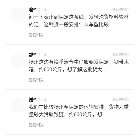
喻**
15
0人
07-14
问一下泰州到保定这条线，发轻泡货塑料管材
的话，这种货一般安排什么车型比较...
查看回复
邹**
14
0人
07-14
扬州这边有换季清仓牛仔服要发保定，钢带木
箱，约600公斤，想了解这批货大...
查看回复
谢**
13
0人
07-14
我们在比较扬州至保定的运输安排，货物为重
量较大滑轨铰链，约600公斤，想...
查看回复