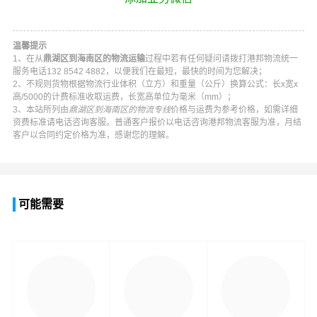
温馨提示
1、在从
鼎湖区到海南区的物流运输
过程中若有任何疑问请拨打
港邦物流
统一
服务电话
132 8542 4882
，以便我们在最短，最快的时间为您解决；
2、不规则货物根据物流行业体积（立方）和重量（公斤）换算公式：长x宽x
高/5000的计费标准收取运费，长宽高单位为毫米（mm）；
3、本站所列由
鼎湖区到海南区的物流专线
价格与运费为参考价格，如需详细
资费标准请电话咨询客服。普通客户报价以电话咨询
港邦物流
客服为准，月结
客户以合同约定价格为准，感谢您的理解。
可能需要