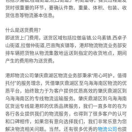
包括沙浦镇,桂城街道,坑口街道,广利街道等，提货过程是发
货时很重要的环节，要确认件数、重量、体积、包装、收
货信息等物流基本信息。
什么是送货费用？
即送货上门费用，送货区域包括拉僧庙镇,公乌素镇,西卓子
山街道,拉僧仲街道,巴音陶亥镇等，港邦物流物流业务部安
排车辆把货物从物流集散地运送到指定的收货地点，期间
产生的费用称为送货费。
港邦物流公司肇庆鼎湖区物流业务部秉承“用心呵护，值得
托付”的服务理念，凭借肇庆鼎湖区至乌海海南区物流的优
质平台，始终致力于为客户提供优质高效的肇庆鼎湖区到
乌海海南区的专线物流运输服务。肇庆鼎湖区到乌海海南
区货运专线是港邦的优质品牌服务，我们一直多年的在为
各行各业提供我们的物流服务，也得到了很多客户的认可
和口碑相传，如果您有意向选择我们，我们非常乐意为您
解决物流相关问题。当然，还有很多优秀的
物流公司
也提