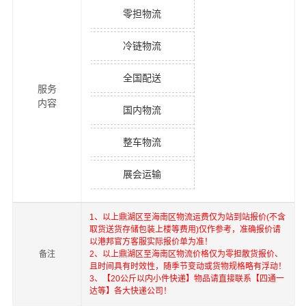
零担物流
冷链物流
全国配送
服务
内容
国内物流
整车物流
展会运输
1、以上
鼎湖区
至
海南区
物流运费仅为站到站报价(不含
取货送货存储包装上楼等费用)仅作参考，准确报价请
以港邦官方客服实际报价单为准！
备注
2、以上
鼎湖区
至
海南区
物流价格仅为零担散货报价、
且时间具有时效性，随季节变动或货物规格略有浮动！
3、【20公斤以内小件快递】物品请直接联系【四通一
达等】各大快递公司！