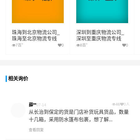
珠海到北京物流公司_
深圳到重庆物流公司_
珠海至北京物流专线
深圳至重庆物流专线
+
+
7百
0
8百
0
相关询价
薛**
46
0人
07-14
从长治到保定的货是门店补货玩具货品，数量
十几箱，采用防水篷布包裹，想了解...
查看回复