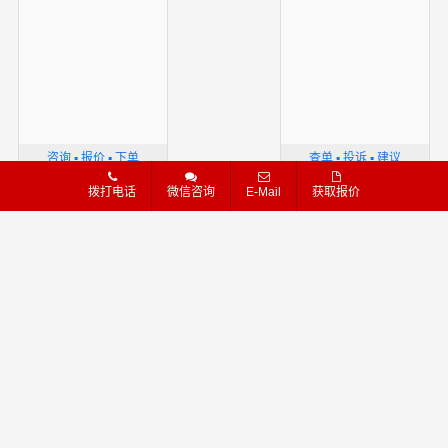
咨询 ▪ 报价 ▪ 下单
查单 ▪ 投诉 ▪ 建议
拨打电话
微信咨询
E-Mail
获取报价
港邦物流官方网站
港邦物流官网-高效专线运输,优质物流服务
版权声明
隐私条款
网站导航
汽运
线路
危险品
物流专线
粤ICP备16111739号
我也需要这样的网站
石家庄
太原
呼和浩特
沈阳
长春
哈尔滨
上海
南京
苏州
宁波
更多+