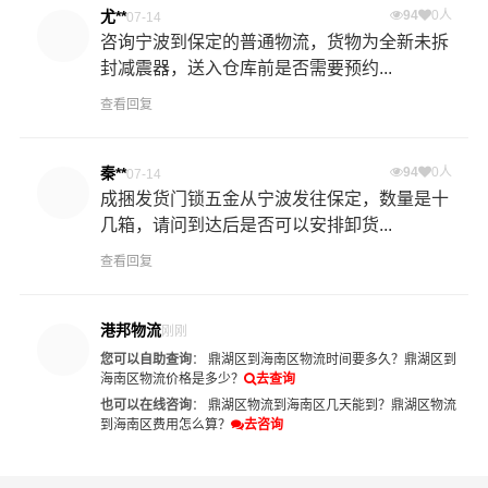
尤**
94
0人
07-14
咨询宁波到保定的普通物流，货物为全新未拆
封减震器，送入仓库前是否需要预约...
查看回复
秦**
94
0人
07-14
成捆发货门锁五金从宁波发往保定，数量是十
几箱，请问到达后是否可以安排卸货...
查看回复
港邦物流
刚刚
您可以自助查询
：
鼎湖区到海南区物流时间要多久？
鼎湖区到
海南区物流价格是多少？
去查询
也可以在线咨询
：
鼎湖区物流到海南区几天能到？
鼎湖区物流
到海南区费用怎么算？
去咨询