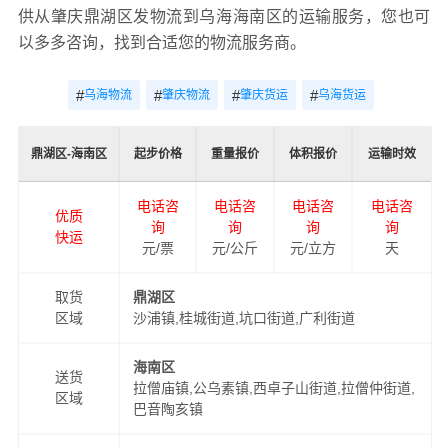
供从肇庆鼎湖区发物流到乌海海南区的运输服务，您也可
以多多咨询，找到合适您的物流服务商。
#
#
#
#
乌海物流
肇庆物流
肇庆货运
乌海货运
鼎湖区-海南区
起步价格
重量报价
体积报价
运输时效
电话咨
电话咨
电话咨
电话咨
优质
询
询
询
询
快运
元/票
元/公斤
元/立方
天
取货
鼎湖区
区域
沙浦镇,桂城街道,坑口街道,广利街道
海南区
送货
拉僧庙镇,公乌素镇,西卓子山街道,拉僧仲街道,
区域
巴音陶亥镇