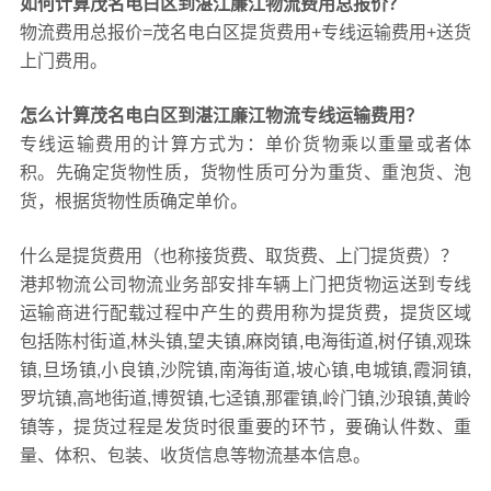
如何计算茂名电白区到湛江廉江物流费用总报价？
物流费用总报价=茂名电白区提货费用+专线运输费用+送货
上门费用。
怎么计算茂名电白区到湛江廉江物流专线运输费用？
专线运输费用的计算方式为：单价货物乘以重量或者体
积。先确定货物性质，货物性质可分为重货、重泡货、泡
货，根据货物性质确定单价。
什么是提货费用（也称接货费、取货费、上门提货费）？
港邦物流公司物流业务部安排车辆上门把货物运送到专线
运输商进行配载过程中产生的费用称为提货费，提货区域
包括陈村街道,林头镇,望夫镇,麻岗镇,电海街道,树仔镇,观珠
镇,旦场镇,小良镇,沙院镇,南海街道,坡心镇,电城镇,霞洞镇,
罗坑镇,高地街道,博贺镇,七迳镇,那霍镇,岭门镇,沙琅镇,黄岭
镇等，提货过程是发货时很重要的环节，要确认件数、重
量、体积、包装、收货信息等物流基本信息。