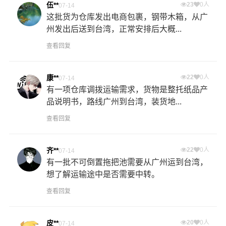
伍**
23
0人
07-14
这批货为仓库发出电商包裹，钢带木箱，从广
州发出后送到台湾，正常安排后大概...
查看回复
康**
22
0人
07-14
有一项仓库调拨运输需求，货物是整托纸品产
品说明书，路线广州到台湾，装货地...
查看回复
齐**
22
0人
07-14
有一批不可倒置拖把池需要从广州运到台湾，
想了解运输途中是否需要中转。
查看回复
皮**
20
0人
07-14