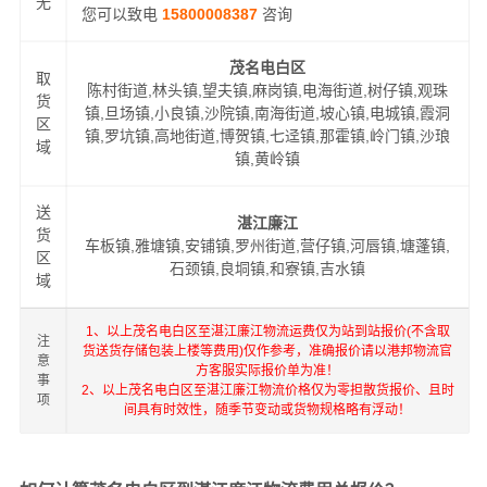
无
您可以致电
15800008387
咨询
茂名电白区
取
陈村街道,林头镇,望夫镇,麻岗镇,电海街道,树仔镇,观珠
货
镇,旦场镇,小良镇,沙院镇,南海街道,坡心镇,电城镇,霞洞
区
镇,罗坑镇,高地街道,博贺镇,七迳镇,那霍镇,岭门镇,沙琅
域
镇,黄岭镇
送
湛江廉江
货
车板镇,雅塘镇,安铺镇,罗州街道,营仔镇,河唇镇,塘蓬镇,
区
石颈镇,良垌镇,和寮镇,吉水镇
域
1、以上茂名电白区至湛江廉江物流运费仅为站到站报价(不含取
注
货送货存储包装上楼等费用)仅作参考，准确报价请以港邦物流官
意
方客服实际报价单为准！
事
2、以上茂名电白区至湛江廉江物流价格仅为零担散货报价、且时
项
间具有时效性，随季节变动或货物规格略有浮动！