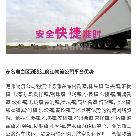
茂名电白区到湛江廉江物流公司平台优势
港邦物流公司物流业务部在陈村街道,林头镇,望夫镇,麻岗
镇,电海街道,树仔镇,观珠镇,旦场镇,小良镇,沙院镇,南海街
道,坡心镇,电城镇,霞洞镇,罗坑镇,高地街道,博贺镇,七迳镇,
那霍镇,岭门镇,沙琅镇,黄岭镇等地具有优势的物流网络资
源，依靠车板镇,雅塘镇,安铺镇,罗州街道,营仔镇,河唇镇,塘
蓬镇,石颈镇,良垌镇,和寮镇,吉水镇为转运中心，业务覆盖
公路汽车快运，铁路特快运输，航空货运代理，仓储物流