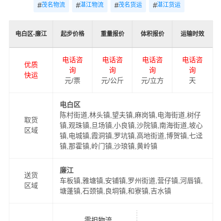
#
#
#
#
茂名物流
湛江物流
茂名货运
湛江货运
电白区-廉江
起步价格
重量报价
体积报价
运输时效
电话咨
电话咨
电话咨
电话咨
优质
询
询
询
询
快运
元/票
元/公斤
元/立方
天
电白区
陈村街道,林头镇,望夫镇,麻岗镇,电海街道,树仔
取货
镇,观珠镇,旦场镇,小良镇,沙院镇,南海街道,坡心
区域
镇,电城镇,霞洞镇,罗坑镇,高地街道,博贺镇,七迳
镇,那霍镇,岭门镇,沙琅镇,黄岭镇
廉江
送货
车板镇,雅塘镇,安铺镇,罗州街道,营仔镇,河唇镇,
区域
塘蓬镇,石颈镇,良垌镇,和寮镇,吉水镇
零担物流