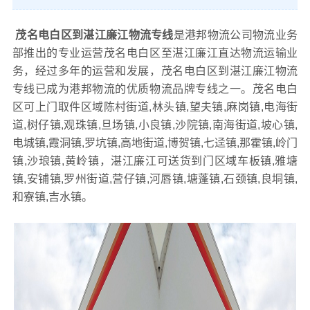
茂名电白区到湛江廉江物流专线
是港邦物流公司物流业务
部推出的专业运营茂名电白区至湛江廉江直达物流运输业
务，经过多年的运营和发展，茂名电白区到湛江廉江物流
专线已成为港邦物流的优质物流品牌专线之一。茂名电白
区可上门取件区域陈村街道,林头镇,望夫镇,麻岗镇,电海街
道,树仔镇,观珠镇,旦场镇,小良镇,沙院镇,南海街道,坡心镇,
电城镇,霞洞镇,罗坑镇,高地街道,博贺镇,七迳镇,那霍镇,岭门
镇,沙琅镇,黄岭镇，湛江廉江可送货到门区域车板镇,雅塘
镇,安铺镇,罗州街道,营仔镇,河唇镇,塘蓬镇,石颈镇,良垌镇,
和寮镇,吉水镇。