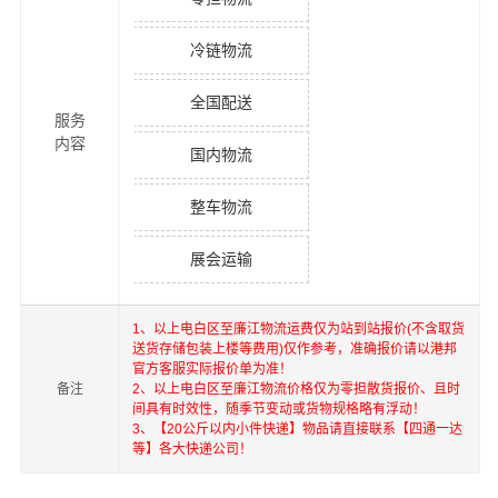
冷链物流
全国配送
服务
内容
国内物流
整车物流
展会运输
1、以上
电白区
至
廉江
物流运费仅为站到站报价(不含取货
送货存储包装上楼等费用)仅作参考，准确报价请以港邦
官方客服实际报价单为准！
备注
2、以上
电白区
至
廉江
物流价格仅为零担散货报价、且时
间具有时效性，随季节变动或货物规格略有浮动！
3、【20公斤以内小件快递】物品请直接联系【四通一达
等】各大快递公司！