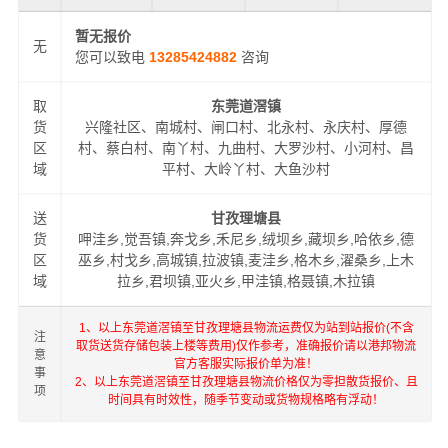
暂无报价
无
您可以致电
13285424882
咨询
取
东莞道滘镇
货
兴隆社区、南城村、闸口村、北永村、永庆村、厚德
区
村、蔡白村、南丫村、九曲村、大罗沙村、小河村、昌
域
平村、大岭丫村、大鱼沙村
送
甘孜理塘县
货
呷洼乡,觉吾镇,奔戈乡,禾尼乡,绒坝乡,藏坝乡,哈依乡,德
区
巫乡,村戈乡,高城镇,拉波镇,麦洼乡,格木乡,濯桑乡,上木
域
拉乡,君坝镇,亚火乡,甲洼镇,格聂镇,木拉镇
1、以上东莞道滘镇至甘孜理塘县物流运费仅为站到站报价(不含
注
取货送货存储包装上楼等费用)仅作参考，准确报价请以港邦物流
意
官方客服实际报价单为准！
事
2、以上东莞道滘镇至甘孜理塘县物流价格仅为零担散货报价、且
项
时间具有时效性，随季节变动或货物规格略有浮动！