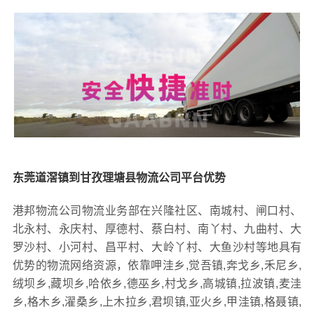
东莞道滘镇到甘孜理塘县物流公司平台优势
港邦物流公司物流业务部在兴隆社区、南城村、闸口村、
北永村、永庆村、厚德村、蔡白村、南丫村、九曲村、大
罗沙村、小河村、昌平村、大岭丫村、大鱼沙村等地具有
优势的物流网络资源，依靠呷洼乡,觉吾镇,奔戈乡,禾尼乡,
绒坝乡,藏坝乡,哈依乡,德巫乡,村戈乡,高城镇,拉波镇,麦洼
乡,格木乡,濯桑乡,上木拉乡,君坝镇,亚火乡,甲洼镇,格聂镇,