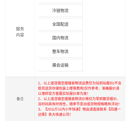
冷链物流
全国配送
服务
内容
国内物流
整车物流
展会运输
1、以上
道滘镇
至
理塘县
物流运费仅为站到站报价(不含
取货送货存储包装上楼等费用)仅作参考，准确报价请
以港邦官方客服实际报价单为准！
备注
2、以上
道滘镇
至
理塘县
物流价格仅为零担散货报价、
且时间具有时效性，随季节变动或货物规格略有浮动！
3、【20公斤以内小件快递】物品请直接联系【四通一
达等】各大快递公司！