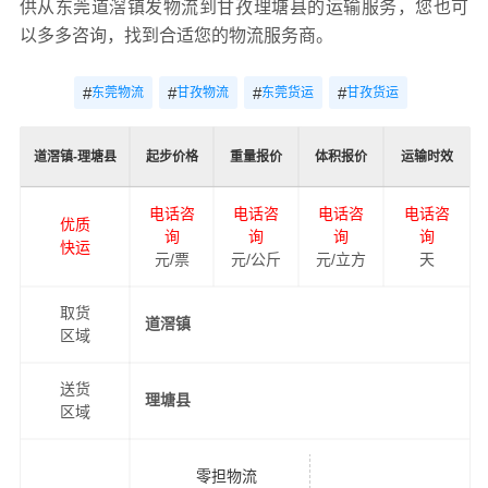
供从东莞道滘镇发物流到甘孜理塘县的运输服务，您也可
以多多咨询，找到合适您的物流服务商。
#
#
#
#
东莞物流
甘孜物流
东莞货运
甘孜货运
道滘镇-理塘县
起步价格
重量报价
体积报价
运输时效
电话咨
电话咨
电话咨
电话咨
优质
询
询
询
询
快运
元/票
元/公斤
元/立方
天
取货
道滘镇
区域
送货
理塘县
区域
零担物流