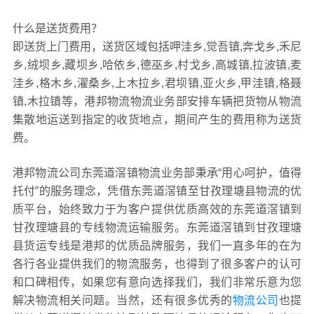
什么是送货费用？
即送货上门费用，送货区域包括呷洼乡,觉吾镇,奔戈乡,禾尼
乡,绒坝乡,藏坝乡,哈依乡,德巫乡,村戈乡,高城镇,拉波镇,麦
洼乡,格木乡,濯桑乡,上木拉乡,君坝镇,亚火乡,甲洼镇,格聂
镇,木拉镇等，港邦物流物流业务部安排车辆把货物从物流
集散地运送到指定的收货地点，期间产生的费用称为送货
费。
港邦物流公司东莞道滘镇物流业务部秉承“用心呵护，值得
托付”的服务理念，凭借东莞道滘镇至甘孜理塘县物流的优
质平台，始终致力于为客户提供优质高效的东莞道滘镇到
甘孜理塘县的专线物流运输服务。东莞道滘镇到甘孜理塘
县货运专线是港邦的优质品牌服务，我们一直多年的在为
各行各业提供我们的物流服务，也得到了很多客户的认可
和口碑相传，如果您有意向选择我们，我们非常乐意为您
解决物流相关问题。当然，还有很多优秀的
物流公司
也提