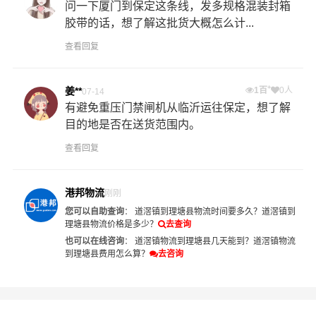
问一下厦门到保定这条线，发多规格混装封箱
胶带的话，想了解这批货大概怎么计...
查看回复
+
姜**
1百
0人
07-14
有避免重压门禁闸机从临沂运往保定，想了解
目的地是否在送货范围内。
查看回复
港邦物流
刚刚
您可以自助查询
：
道滘镇到理塘县物流时间要多久？
道滘镇到
理塘县物流价格是多少？
去查询
也可以在线咨询
：
道滘镇物流到理塘县几天能到？
道滘镇物流
到理塘县费用怎么算？
去咨询