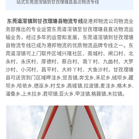
站式东莞道滘镇到甘孜理塘县直达物流专线
东莞道滘镇到甘孜理塘县物流专线
是港邦物流公司物流业
务部推出的专业运营东莞道滘镇至甘孜理塘县直达物流运
输业务，经过多年的运营和发展，东莞道滘镇到甘孜理塘
县物流专线已成为港邦物流的优质物流品牌专线之一。东
莞道滘镇可上门取件区域兴隆社区、南城村、闸口村、北
永村、永庆村、厚德村、蔡白村、南丫村、九曲村、大罗
沙村、小河村、昌平村、大岭丫村、大鱼沙村，甘孜理塘
县可送货到门区域呷洼乡,觉吾镇,奔戈乡,禾尼乡,绒坝乡,藏
坝乡,哈依乡,德巫乡,村戈乡,高城镇,拉波镇,麦洼乡,格木乡,
濯桑乡,上木拉乡,君坝镇,亚火乡,甲洼镇,格聂镇,木拉镇。