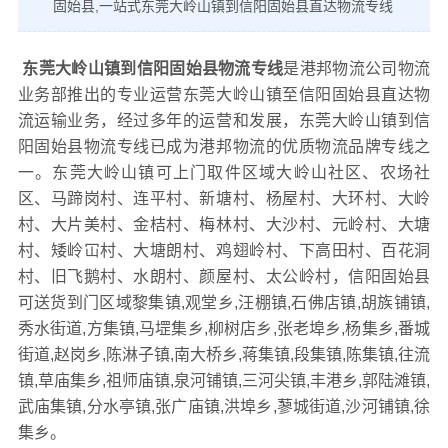
固始县,一站式东莞大岭山镇到信阳固始县直达物流专线
东莞大岭山镇到信阳固始县物流专线
是港邦物流公司物流
业务部推出的专业运营东莞大岭山镇至信阳固始县直达物
流运输业务，经过多年的运营和发展，东莞大岭山镇到信
阳固始县物流专线已成为港邦物流的优质物流品牌专线之
一。东莞大岭山镇可上门取件区域大岭山社区、农场社
区、马蹄岗村、连平村、新塘村、杨屋村、大环村、大岭
村、大片美村、金桔村、梅林村、大沙村、元岭村、大塘
村、矮岭冚村、大塘朗村、鸡翅岭村、下高田村、百花洞
村、旧飞鹅村、水朗村、颜屋村、太公岭村，信阳固始县
可送货到门区域黎集镇,观堂乡,汪棚镇,石佛店镇,胡族铺镇,
秀水街道,方集镇,马堽集乡,柳树店乡,张老埠乡,杨集乡,番城
街道,赵岗乡,陈淋子镇,南大桥乡,蒋集镇,段集镇,陈集镇,往流
镇,草庙集乡,祖师庙镇,泉河铺镇,三河尖镇,丰港乡,郭陆滩镇,
武庙集镇,分水亭镇,张广庙镇,洪埠乡,蓼城街道,沙河铺镇,徐
集乡。