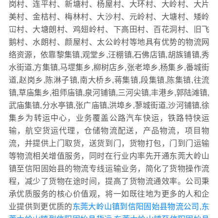
岗村、连平村、新塘村、杨屋村、大环村、大岭村、大片
美村、金桔村、梅林村、大沙村、元岭村、大塘村、矮岭
冚村、大塘朗村、鸡翅岭村、下高田村、百花洞村、旧飞
鹅村、水朗村、颜屋村、太公岭村等地具有优势的物流网
络资源，依靠黎集镇,观堂乡,汪棚镇,石佛店镇,胡族铺镇,秀
水街道,方集镇,马堽集乡,柳树店乡,张老埠乡,杨集乡,番城街
道,赵岗乡,陈淋子镇,南大桥乡,蒋集镇,段集镇,陈集镇,往流
镇,草庙集乡,祖师庙镇,泉河铺镇,三河尖镇,丰港乡,郭陆滩镇,
武庙集镇,分水亭镇,张广庙镇,洪埠乡,蓼城街道,沙河铺镇,徐
集乡为转运中心，业务覆盖公路汽车快运，铁路特快运
输，航空货运代理，仓储物流配送，产品物流，项目物
流，并提供上门取货，送货到门，货物打包，门到门运输
等物流相关增值服务，同时在行业内率先开通东莞大岭山
镇至信阳固始县的物流专线运输业务，简化了货物操作流
程，减少了货物在途时间，提高了货物流通效率。公司秉
承优质服务的核心价值观，将一如既往地为更多的人和企
业提供到更优质的
东莞大岭山镇到信阳固始县物流公司,东