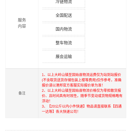
冷链物流
全国配送
服务
内容
国内物流
整车物流
展会运输
1、以上
大岭山镇
至
固始县
物流运费仅为站到站报价
(不含取货送货存储包装上楼等费用)仅作参考，准确
报价请以港邦官方客服实际报价单为准！
2、以上
大岭山镇
至
固始县
物流价格仅为零担散货报
备注
价、且时间具有时效性，随季节变动或货物规格略有
浮动！
3、【20公斤以内小件快递】物品请直接联系【四通
一达等】各大快递公司！