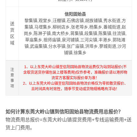
信阳固始县
黎集镇,观堂乡,汪棚镇,石佛店镇,胡族铺镇,秀水街道,方
送
集镇,马堽集乡,柳树店乡,张老埠乡,杨集乡,番城街道,赵
货
岗乡,陈淋子镇,南大桥乡,蒋集镇,段集镇,陈集镇,往流镇,
区
草庙集乡,祖师庙镇,泉河铺镇,三河尖镇,丰港乡,郭陆滩
域
镇,武庙集镇,分水亭镇,张广庙镇,洪埠乡,蓼城街道,沙河
铺镇,徐集乡
1、以上东莞大岭山镇至信阳固始县物流运费仅为站到站报价(不
注
含取货送货存储包装上楼等费用)仅作参考，准确报价请以港邦物
意
流官方客服实际报价单为准！
事
2、以上东莞大岭山镇至信阳固始县物流价格仅为零担散货报价、
项
且时间具有时效性，随季节变动或货物规格略有浮动！
如何计算东莞大岭山镇到信阳固始县物流费用总报价？
物流费用总报价=东莞大岭山镇提货费用+专线运输费用+送
货上门费用。