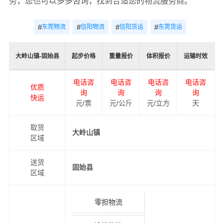
务，您也可以多多咨询，找到合适您的物流服务商。
#
#
#
#
东莞物流
信阳物流
信阳货运
东莞货运
大岭山镇-固始县
起步价格
重量报价
体积报价
运输时效
电话咨
电话咨
电话咨
电话咨
优质
询
询
询
询
快运
元/票
元/公斤
元/立方
天
取货
大岭山镇
区域
送货
固始县
区域
零担物流