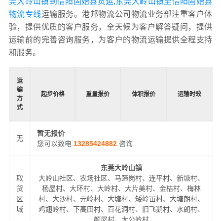
莞大岭山镇到信阳固始县货运,东莞大岭山镇至信阳固始县
物流专线
运输服务。港邦物流公司物流业务部注重客户体
验，提供优质的客户服务，全天候为客户解答疑问，提供
运输前的完善咨询服务，为客户的物流运输提供全程支持
和服务。
运
输
起步价格
重量报价
体积报价
运输时效
方
式
暂无报价
无
您可以致电
13285424882
咨询
东莞大岭山镇
取
大岭山社区、农场社区、马蹄岗村、连平村、新塘村、
货
杨屋村、大环村、大岭村、大片美村、金桔村、梅林
区
村、大沙村、元岭村、大塘村、矮岭冚村、大塘朗村、
域
鸡翅岭村、下高田村、百花洞村、旧飞鹅村、水朗村、
颜屋村、太公岭村