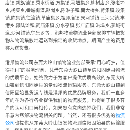
店镇,胡族铺镇,秀水街道,方集镇,马堽集乡,柳树店乡,张老埠
乡,杨集乡,番城街道,赵岗乡,陈淋子镇,南大桥乡,蒋集镇,段集
镇,陈集镇,往流镇,草庙集乡,祖师庙镇,泉河铺镇,三河尖镇,丰
港乡,郭陆滩镇,武庙集镇,分水亭镇,张广庙镇,洪埠乡,蓼城街
道,沙河铺镇,徐集乡等，港邦物流物流业务部安排车辆把货
物从物流集散地运送到指定的收货地点，期间产生的费用
称为送货费。
港邦物流公司东莞大岭山镇物流业务部秉承“用心呵护，值
得托付”的服务理念，凭借东莞大岭山镇至信阳固始县物流
的优质平台，始终致力于为客户提供优质高效的东莞大岭
山镇到信阳固始县的专线物流运输服务。东莞大岭山镇到
信阳固始县货运专线是港邦的优质品牌服务，我们一直多
年的在为各行各业提供我们的物流服务，也得到了很多客
户的认可和口碑相传，如果您有意向选择我们，我们非常
乐意为您解决物流相关问题。当然，还有很多优秀的
物流
公司
也提供从东莞大岭山镇发物流到信阳固始县的运输服