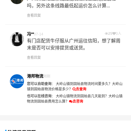
吗，另外这条线路最低起运价怎么计算...
查看回复
冯**
25
0人
07-14
有门店配货牛仔服从广州运往信阳，想了解周
末是否可以安排提货或送货。
查看回复
港邦物流
刚刚
您可以自助查询
：
大岭山镇到固始县物流时间要多久？
大岭山
镇到固始县物流价格是多少？
去查询
也可以在线咨询
：
大岭山镇物流到固始县几天能到？
大岭山镇
物流到固始县费用怎么算？
去咨询