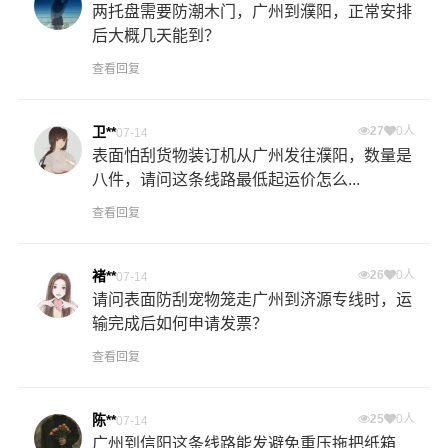
两托盘需要防潮木门，广州到濮阳，正常安排
后大概几天能到？
查看回复
卫**
27
0人
07-14
表面怕刮货物装订机从广州发往濮阳，数量是
八件，请问这条线路最低起运价怎么...
查看回复
褚**
26
0人
07-14
请问表面防刮宠物笼走广州到济源专线时，运
输完成后如何申请发票？
查看回复
陈**
25
0人
07-14
广州到信阳这条线路能发避免重压拖把纸箱