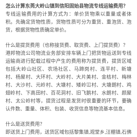
怎么计算东莞大岭山镇到信阳固始县物流专线运输费用？
专线运输费用的计算方式为：单价货物乘以重量或者体
积。先确定货物性质，货物性质可分为重货、重泡货、泡
货，根据货物性质确定单价。
什么是提货费用（也称接货费、取货费、上门提货费）？
港邦物流公司物流业务部安排车辆上门把货物运送到专线
运输商进行配载过程中产生的费用称为提货费，提货区域
包括大岭山社区、农场社区、马蹄岗村、连平村、新塘
村、杨屋村、大环村、大岭村、大片美村、金桔村、梅林
村、大沙村、元岭村、大塘村、矮岭冚村、大塘朗村、鸡
翅岭村、下高田村、百花洞村、旧飞鹅村、水朗村、颜屋
村、太公岭村等，提货过程是发货时很重要的环节，要确
认件数、重量、体积、包装、收货信息等物流基本信息。
什么是送货费用？
即送货上门费用，送货区域包括黎集镇,观堂乡,汪棚镇,石佛