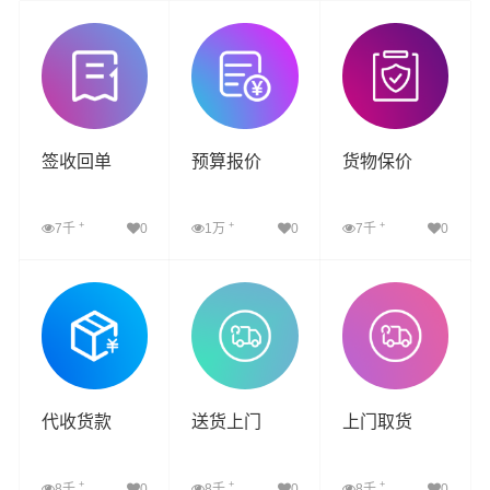
签收回单
预算报价
货物保价
+
+
+
7千
0
1万
0
7千
0
查看详细
查看详细
查看详细
代收货款
送货上门
上门取货
+
+
+
8千
0
8千
0
8千
0