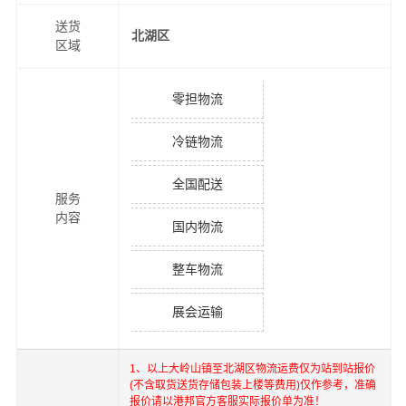
送货
北湖区
区域
零担物流
冷链物流
全国配送
服务
内容
国内物流
整车物流
展会运输
1、以上
大岭山镇
至
北湖区
物流运费仅为站到站报价
(不含取货送货存储包装上楼等费用)仅作参考，准确
报价请以港邦官方客服实际报价单为准！