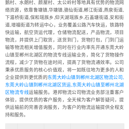
鹅村、水朗村、颜屋村、太公岭村等地具有优势的物流网
络资源，依靠鲁塘镇,华塘镇,骆仙街道,郴江街道,燕泉街道,
下湄桥街道,保和瑶族乡,仰天湖瑶族乡,石盖塘街道,安和街
道,增福街道为转运中心，业务覆盖公路汽车快运，铁路特
快运输，航空货运代理，仓储物流配送，产品物流，项目
物流，并提供上门取货，送货到门，货物打包，门到门运
输等物流相关增值服务，同时在行业内率先开通东莞大岭
山镇至郴州北湖区的物流专线运输业务，简化了货物操作
流程，减少了货物在途时间，提高了货物流通效率。公司
秉承优质服务的核心价值观，将一如既往地为更多的人和
企业提供到更优质的
东莞大岭山镇到郴州北湖区物流公司,
东莞大岭山镇到郴州北湖区货运,东莞大岭山镇至郴州北湖
区物流专线
运输服务。港邦物流公司物流业务部注重客户
体验，提供优质的客户服务，全天候为客户解答疑问，提
供运输前的完善咨询服务，为客户的物流运输提供全程支
持和服务。