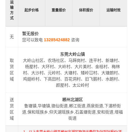
运
输
起步价格
重量报价
体积报价
运输时效
方
式
暂无报价
无
您可以致电
13285424882
咨询
东莞大岭山镇
取
大岭山社区、农场社区、马蹄岗村、连平村、新塘村、
货
杨屋村、大环村、大岭村、大片美村、金桔村、梅林
区
村、大沙村、元岭村、大塘村、矮岭冚村、大塘朗村、
域
鸡翅岭村、下高田村、百花洞村、旧飞鹅村、水朗村、
颜屋村、太公岭村
送
郴州北湖区
货
鲁塘镇,华塘镇,骆仙街道,郴江街道,燕泉街道,下湄桥街
区
道,保和瑶族乡,仰天湖瑶族乡,石盖塘街道,安和街道,增福
域
街道