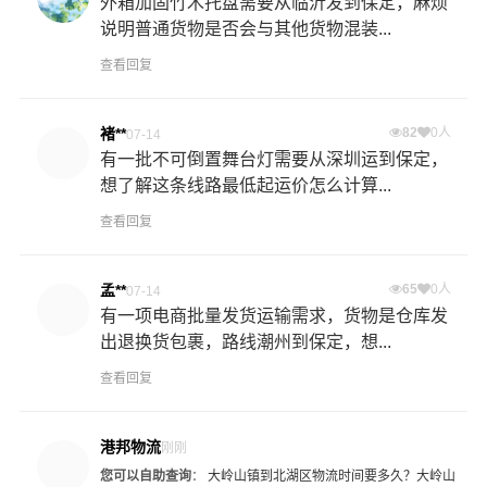
外箱加固竹木托盘需要从临沂发到保定，麻烦
说明普通货物是否会与其他货物混装...
查看回复
褚**
82
0人
07-14
有一批不可倒置舞台灯需要从深圳运到保定，
想了解这条线路最低起运价怎么计算...
查看回复
孟**
65
0人
07-14
有一项电商批量发货运输需求，货物是仓库发
出退换货包裹，路线潮州到保定，想...
查看回复
港邦物流
刚刚
您可以自助查询
：
大岭山镇到北湖区物流时间要多久？
大岭山