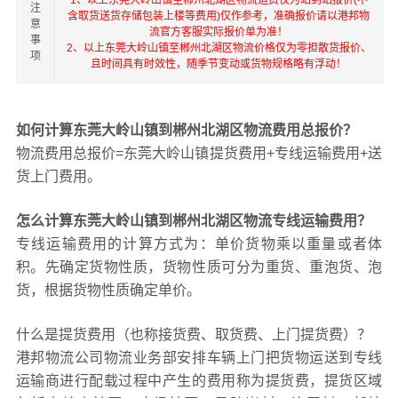
1、以上东莞大岭山镇至郴州北湖区物流运费仅为站到站报价(不
注
含取货送货存储包装上楼等费用)仅作参考，准确报价请以港邦物
意
流官方客服实际报价单为准！
事
2、以上东莞大岭山镇至郴州北湖区物流价格仅为零担散货报价、
项
且时间具有时效性，随季节变动或货物规格略有浮动！
如何计算东莞大岭山镇到郴州北湖区物流费用总报价？
物流费用总报价=东莞大岭山镇提货费用+专线运输费用+送
货上门费用。
怎么计算东莞大岭山镇到郴州北湖区物流专线运输费用？
专线运输费用的计算方式为：单价货物乘以重量或者体
积。先确定货物性质，货物性质可分为重货、重泡货、泡
货，根据货物性质确定单价。
什么是提货费用（也称接货费、取货费、上门提货费）？
港邦物流公司物流业务部安排车辆上门把货物运送到专线
运输商进行配载过程中产生的费用称为提货费，提货区域