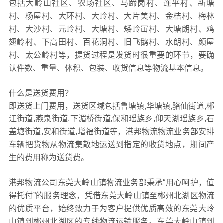
包括大岭山社区、农场社区、马蹄岗村、连平村、新塘
村、杨屋村、大环村、大岭村、大片美村、金桔村、梅林
村、大沙村、元岭村、大塘村、矮岭冚村、大塘朗村、鸡
翅岭村、下高田村、百花洞村、旧飞鹅村、水朗村、颜屋
村、太公岭村等，提货过程是发货时很重要的环节，要确
认件数、重量、体积、包装、收货信息等物流基本信息。
什么是送货费用？
即送货上门费用，送货区域包括鲁塘镇,华塘镇,骆仙街道,郴
江街道,燕泉街道,下湄桥街道,保和瑶族乡,仰天湖瑶族乡,石
盖塘街道,安和街道,增福街道等，港邦物流物流业务部安排
车辆把货物从物流集散地运送到指定的收货地点，期间产
生的费用称为送货费。
港邦物流公司东莞大岭山镇物流业务部秉承“用心呵护，值
得托付”的服务理念，凭借东莞大岭山镇至郴州北湖区物流
的优质平台，始终致力于为客户提供优质高效的东莞大岭
山镇到郴州北湖区的专线物流运输服务。东莞大岭山镇到