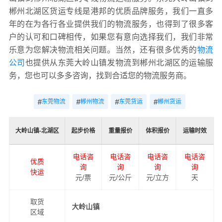
郴州北湖区货运专线是港邦的优质品牌服务，我们一直多
年的在为各行各业提供我们的物流服务，也得到了很多客
户的认可和口碑相传，如果您有意向选择我们，我们非常
乐意为您解决物流相关问题。当然，还有很多优秀的
物流
公司
也提供从东莞大岭山镇发物流到郴州北湖区的运输服
务，您也可以多多咨询，找到合适您的物流服务商。
#
#
#
#
东莞物流
郴州物流
东莞货运
郴州货运
大岭山镇-北湖区
起步价格
重量报价
体积报价
运输时效
电话咨
电话咨
电话咨
电话咨
优质
询
询
询
询
快运
元/票
元/公斤
元/立方
天
取货
大岭山镇
区域