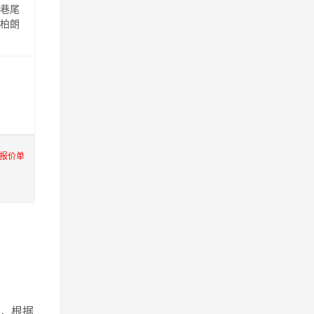
、巷尾
松柏朗
报价单
，根据