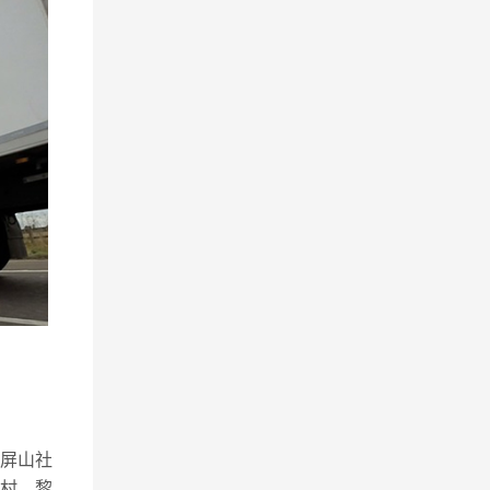
屏山社
村、黎