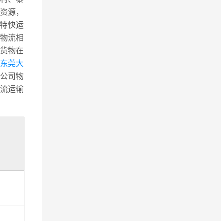
资源，
路特快运
物流相
货物在
东莞大
公司物
流运输