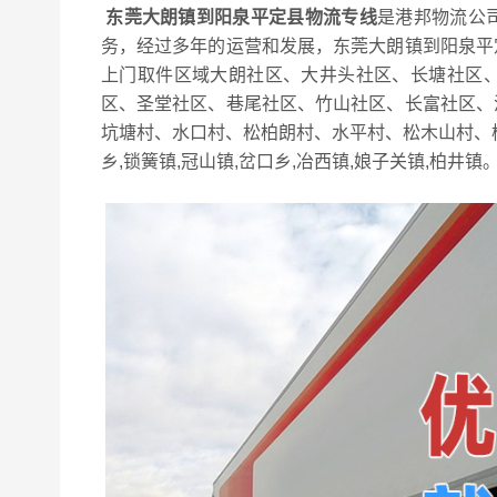
东莞大朗镇到阳泉平定县物流专线
是港邦物流公
务，经过多年的运营和发展，东莞大朗镇到阳泉平
上门取件区域大朗社区、大井头社区、长塘社区
区、圣堂社区、巷尾社区、竹山社区、长富社区、
坑塘村、水口村、松柏朗村、水平村、松木山村、
乡,锁簧镇,冠山镇,岔口乡,冶西镇,娘子关镇,柏井镇