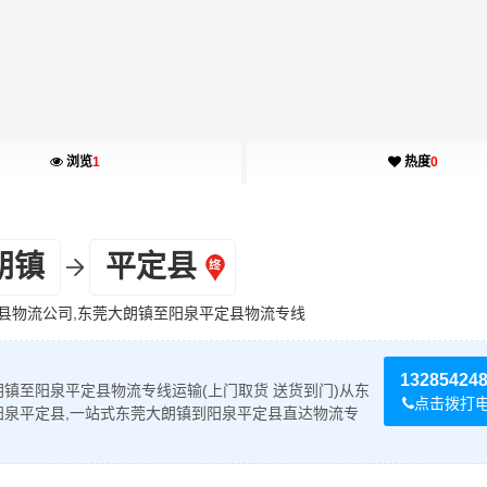
浏览
1
热度
0
朗镇
平定县
县物流公司,东莞大朗镇至阳泉平定县物流专线
13285424
镇至阳泉平定县物流专线运输(上门取货 送货到门)从东
点击拨打
阳泉平定县,一站式东莞大朗镇到阳泉平定县直达物流专