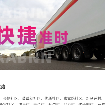
优势
、长塘社区、黄草朗社区、佛新社区、求富路社区、新马莲村、
长富社区、洋乌村、高英村、蔡边村、沙步村、佛子凹村、石厦