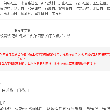
区、佛新社区、求富路社区、新马莲村、屏山社区、巷头社区、圣堂社区
、蔡边村、沙步村、佛子凹村、石厦村、黎贝岭村、洋坑塘村、水口村、
村、松木山村、杨涌村、犀牛陂村、宝陂村
阳泉平定县
,锁簧镇,冠山镇,岔口乡,冶西镇,娘子关镇,柏井镇
价(不含取货送货存储包装上楼等费用)仅作参考，准确报价请以港邦物流官方客服实际
为准！
格仅为零担散货报价、且时间具有时效性，随季节变动或货物规格略有浮动！
？
用+送货上门费用。
用？
者体积。先确定货物性质，货物性质可分为重货、重泡货、泡货