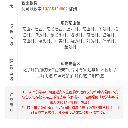
暂无报价
无
您可以致电
13285424882
咨询
东莞茶山镇
取
茶山圩社区、茶溪社区、上元村、茶山村、下朗村、横
货
江村、卢边村、寒溪水村、增埗村、南社村、塘角村、
区
京山村、博头村、冲美村、粟边村、刘黄村、孙屋村、
域
超朗村
送
延安安塞区
货
化子坪镇,镰刀湾镇,招安镇,沿河湾镇,建华镇,坪桥镇,真
区
武洞街道,砖窑湾镇,白坪街道,金明街道
域
1、以上东莞茶山镇至延安安塞区物流运费仅为站到站报价(不含
注
取货送货存储包装上楼等费用)仅作参考，准确报价请以港邦物流
意
官方客服实际报价单为准！
事
2、以上东莞茶山镇至延安安塞区物流价格仅为零担散货报价、且
项
时间具有时效性，随季节变动或货物规格略有浮动！