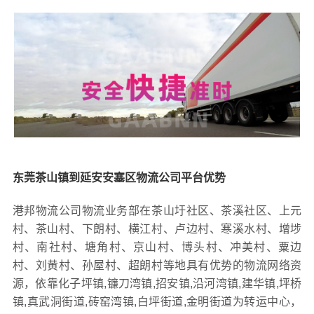
东莞茶山镇到延安安塞区物流公司平台优势
港邦物流公司物流业务部在茶山圩社区、茶溪社区、上元
村、茶山村、下朗村、横江村、卢边村、寒溪水村、增埗
村、南社村、塘角村、京山村、博头村、冲美村、粟边
村、刘黄村、孙屋村、超朗村等地具有优势的物流网络资
源，依靠化子坪镇,镰刀湾镇,招安镇,沿河湾镇,建华镇,坪桥
镇,真武洞街道,砖窑湾镇,白坪街道,金明街道为转运中心，