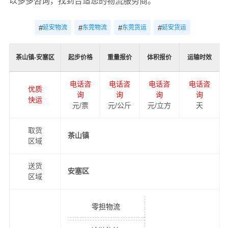
以多多咨询，找到合适您的物流服务商。
#
#
#
#
延安物流
东莞物流
东莞货运
延安货运
茶山镇-安塞区
起步价格
重量报价
体积报价
运输时效
电话咨
电话咨
电话咨
电话咨
优质
询
询
询
询
快运
元/票
元/公斤
元/立方
天
取货
茶山镇
区域
送货
安塞区
区域
零担物流