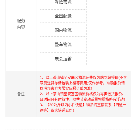
冷链物流
全国配送
服务
内容
国内物流
整车物流
展会运输
1、以上
茶山镇
至
安塞区
物流运费仅为站到站报价(不含
取货送货存储包装上楼等费用)仅作参考，准确报价请
以港邦官方客服实际报价单为准！
备注
2、以上
茶山镇
至
安塞区
物流价格仅为零担散货报价、
且时间具有时效性，随季节变动或货物规格略有浮动！
3、【20公斤以内小件快递】物品请直接联系【四通一
达等】各大快递公司！