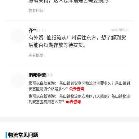
藤编桌椅，送入仓库前是否需要预约...
查看回复
齐**
41
0人
07-14
有外贸T恤纸箱从广州运往东方，想了解到货
后能否短期存放等待提货。
查看回复
港邦物流
刚刚
您可以自助查询
：
茶山镇到安塞区物流时间要多久？
茶山镇到
安塞区物流价格是多少？
去查询
也可以在线咨询
：
茶山镇物流到安塞区几天能到？
茶山镇物流
到安塞区费用怎么算？
去咨询
物流常见问题