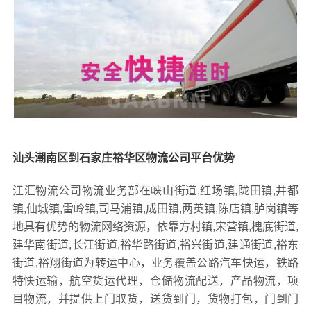
汕头潮南区到石家庄裕华区物流公司平台优势
江汇物流公司物流业务部在峡山街道,红场镇,陇田镇,井都
镇,仙城镇,雷岭镇,司马浦镇,成田镇,两英镇,陈店镇,胪岗镇等
地具有优势的物流网络资源，依靠方村镇,宋营镇,槐底街道,
建华南街道,长江街道,裕华路街道,裕兴街道,建通街道,裕东
街道,裕翔街道为转运中心，业务覆盖公路汽车快运，铁路
特快运输，航空货运代理，仓储物流配送，产品物流，项
目物流，并提供上门取货，送货到门，货物打包，门到门