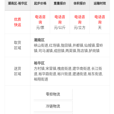
潮南区-裕华区
起步价格
重量报价
体积报价
运输时效
电话咨
电话咨
电话咨
电话咨
优质
询
询
询
询
快运
元/票
元/公斤
元/立方
天
潮南区
取货
峡山街道,红场镇,陇田镇,井都镇,仙城镇,雷岭
区域
镇,司马浦镇,成田镇,两英镇,陈店镇,胪岗镇
裕华区
送货
方村镇,宋营镇,槐底街道,建华南街道,长江街
区域
道,裕华路街道,裕兴街道,建通街道,裕东街道,
裕翔街道
零担物流
冷链物流