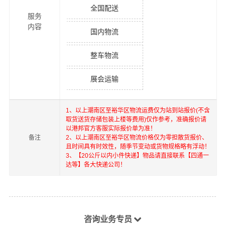
全国配送
服务
内容
国内物流
整车物流
展会运输
1、以上
潮南区
至
裕华区
物流运费仅为站到站报价(不含
取货送货存储包装上楼等费用)仅作参考，准确报价请
以港邦官方客服实际报价单为准！
备注
2、以上
潮南区
至
裕华区
物流价格仅为零担散货报价、
且时间具有时效性，随季节变动或货物规格略有浮动！
3、【20公斤以内小件快递】物品请直接联系【四通一
达等】各大快递公司！
咨询业务专员