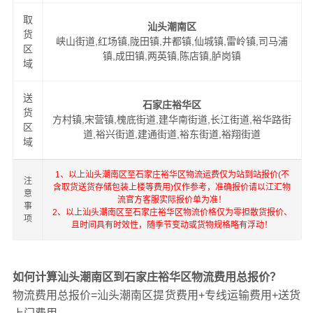
取
汕头潮南区
货
峡山街道,红场镇,陇田镇,井都镇,仙城镇,雷岭镇,司马浦
区
镇,成田镇,两英镇,陈店镇,胪岗镇
域
送
石家庄裕华区
货
方村镇,宋营镇,槐底街道,建华南街道,长江街道,裕华路街
区
道,裕兴街道,建通街道,裕东街道,裕翔街道
域
1、以上汕头潮南区至石家庄裕华区物流运费仅为站到站报价(不
注
含取货送货存储包装上楼等费用)仅作参考，准确报价请以江汇物
意
流官方客服实际报价单为准！
事
2、以上汕头潮南区至石家庄裕华区物流价格仅为零担散货报价、
项
且时间具有时效性，随季节变动或货物规格略有浮动！
如何计算汕头潮南区到石家庄裕华区物流费用总报价？
物流费用总报价=汕头潮南区提货费用+专线运输费用+送货