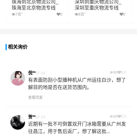
珠海到北京物流公司_
深圳到重庆物流公司_
珠海至北京物流专线
深圳至重庆物流专线
+
+
7百
0
8百
0
相关询价
倪**
90
0人
07-14
有表面防刮小型播种机从广州运往白沙，想了
解目的地是否在送货范围内。
查看回复
贺**
88
0人
07-14
近期有一批不可倒置双开门冰箱需要从广州发
往昌江，用于售后返厂，想了解这批...