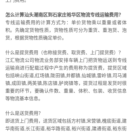
上门费用。
怎么计算汕头潮南区到石家庄裕华区物流专线运输费用？
专线运输费用的计算方式为：单价货物乘以重量或者体
积。先确定货物性质，货物性质可分为重货、重泡货、泡
货，根据货物性质确定单价。
什么是提货费用（也称接货费、取货费、上门提货费）？
江汇物流公司物流业务部安排车辆上门把货物运送到专线
运输商进行配载过程中产生的费用称为提货费，提货区域
包括峡山街道,红场镇,陇田镇,井都镇,仙城镇,雷岭镇,司马浦
镇,成田镇,两英镇,陈店镇,胪岗镇等，提货过程是发货时很
重要的环节，要确认件数、重量、体积、包装、收货信息
等物流基本信息。
什么是送货费用？
即送货上门费用，送货区域包括方村镇,宋营镇,槐底街道,建
华南街道,长江街道,裕华路街道,裕兴街道,建通街道,裕东街